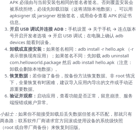
APK 必须由与当前安装包相同的签名者签名。否则覆盖安装会
被系统拒绝，必须先卸载旧版（这将清除本地数据）。可以用
apksigner 或 jarsigner 校验签名，或用命令查看 APK 的证书
信息。
开启 USB 调试并连接 ADB：
手机设置 → 关于手机 → 连点版本
号开启开发者选项 → 开启 USB 调试；在电脑上确认 adb
devices 能看到设备。
卸载或直接安装：
如果签名相同：adb install -r hello.apk （-r
表示替换现有应用）；如果签名不同：先卸载 adb uninstall
com.helloworld.package 然后 adb install hello.apk（注意：
卸载会删除本地数据）。
恢复数据：
若你做了备份，按备份方法恢复数据。非 root 情况
下，全量恢复有时困难，建议导入应用内导出的文件或手动还
原重要数据。
验证并观察：
启动应用，查看功能是否正常，留意崩溃、服务
端报错或账户异常。
小贴士：
如果你不能接受卸载后丢失数据但签名不匹配，那就只有
两条路：联系软件厂商请求官方回滚或使用设备的系统级快照
（root 或自带厂商备份）来恢复到旧版。