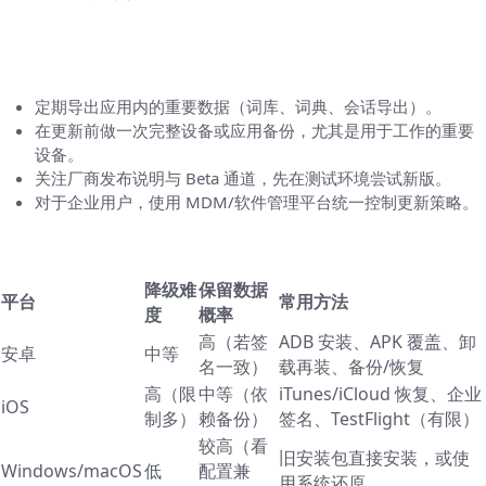
维护一个“可回滚”的好习惯（防止每次更新都
焦虑）
定期导出应用内的重要数据（词库、词典、会话导出）。
在更新前做一次完整设备或应用备份，尤其是用于工作的重要
设备。
关注厂商发布说明与 Beta 通道，先在测试环境尝试新版。
对于企业用户，使用 MDM/软件管理平台统一控制更新策略。
一个小表格，帮你快速对比各平台降级难度
降级难
保留数据
平台
常用方法
度
概率
高（若签
ADB 安装、APK 覆盖、卸
安卓
中等
名一致）
载再装、备份/恢复
高（限
中等（依
iTunes/iCloud 恢复、企业
iOS
制多）
赖备份）
签名、TestFlight（有限）
较高（看
旧安装包直接安装，或使
Windows/macOS
低
配置兼
用系统还原