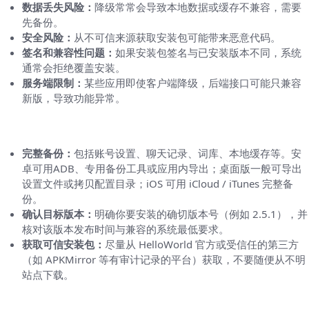
数据丢失风险：
降级常常会导致本地数据或缓存不兼容，需要
先备份。
安全风险：
从不可信来源获取安装包可能带来恶意代码。
签名和兼容性问题：
如果安装包签名与已安装版本不同，系统
通常会拒绝覆盖安装。
服务端限制：
某些应用即使客户端降级，后端接口可能只兼容
新版，导致功能异常。
降级前必须做的三件事（简单、可操作）
完整备份：
包括账号设置、聊天记录、词库、本地缓存等。安
卓可用ADB、专用备份工具或应用内导出；桌面版一般可导出
设置文件或拷贝配置目录；iOS 可用 iCloud / iTunes 完整备
份。
确认目标版本：
明确你要安装的确切版本号（例如 2.5.1），并
核对该版本发布时间与兼容的系统最低要求。
获取可信安装包：
尽量从 HelloWorld 官方或受信任的第三方
（如 APKMirror 等有审计记录的平台）获取，不要随便从不明
站点下载。
按平台详解操作步骤（费曼法：把复杂问题拆