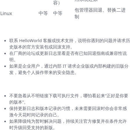
容）
包管理器回退、替换二进
中等
中等
Linux
制
当官方是最稳妥的路：建议你先做这三步
联系 HelloWorld 客服或技术支持，说明你遇到的问题并请求历
史版本的官方安装包或回滚支持。
在厂商的论坛或更新日志里看是否有已知回退指南或兼容性说
明。
如果是企业用户，通过内部 IT 请求企业版或内部构建的旧版分
发，避免个人操作带来的安全隐患。
最后，几点提醒（像朋友叮嘱一样）
不要急着从不明链接下载可执行文件，哪怕看起来“正好是你要
的版本”。
保持更新日志和版本记录的习惯，未来需要回滚时你会非常感
激今天花时间记录的自己。
如果降级纯为暂时解决问题，持续关注官方修复并在条件允许
时升级回受支持的新版。