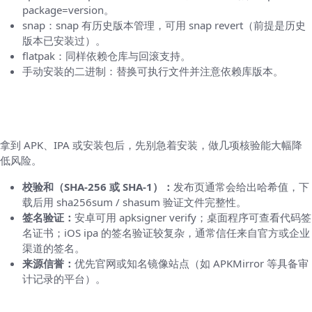
package=version。
snap：snap 有历史版本管理，可用 snap revert（前提是历史
版本已安装过）。
flatpak：同样依赖仓库与回滚支持。
手动安装的二进制：替换可执行文件并注意依赖库版本。
如何判断安装包是否可信（做个简单的验明正
身）
拿到 APK、IPA 或安装包后，先别急着安装，做几项核验能大幅降
低风险。
校验和（SHA-256 或 SHA-1）：
发布页通常会给出哈希值，下
载后用 sha256sum / shasum 验证文件完整性。
签名验证：
安卓可用 apksigner verify；桌面程序可查看代码签
名证书；iOS ipa 的签名验证较复杂，通常信任来自官方或企业
渠道的签名。
来源信誉：
优先官网或知名镜像站点（如 APKMirror 等具备审
计记录的平台）。
常见问题与对策（读起来像朋友在唠嗑）