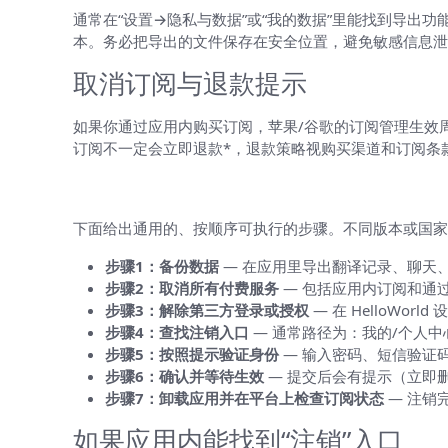
通常在“设置→隐私与数据”或“我的数据”里能找到导出
本。务必把导出的文件保存在安全位置，避免敏感信息泄
取消订阅与退款提示
如果你通过应用内购买订阅，苹果/谷歌的订阅管理生效周期与平台规则
订阅不一定会立即退款*，退款策略视购买渠道和订阅条
实操步骤（一步步来）
下面给出通用的、按顺序可执行的步骤。不同版本或国家/地区
步骤1：备份数据
— 在应用里导出翻译记录、聊天
步骤2：取消所有付费服务
— 包括应用内订阅和通过第三方
步骤3：解除第三方登录或授权
— 在 HelloWorl
步骤4：查找注销入口
— 通常路径为：我的/个人中心 
步骤5：按照提示验证身份
— 输入密码、短信验证
步骤6：确认并等待生效
— 提交后会有提示（立即
步骤7：卸载应用并在平台上检查订阅状态
— 注销完
如果应用内能找到“注销”入口