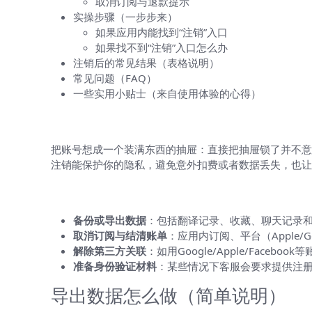
取消订阅与退款提示
实操步骤（一步步来）
如果应用内能找到“注销”入口
如果找不到“注销”入口怎么办
注销后的常见结果（表格说明）
常见问题（FAQ）
一些实用小贴士（来自使用体验的心得）
为什么需要按步骤来注销账号？
把账号想成一个装满东西的抽屉：直接把抽屉锁了并不意
注销能保护你的隐私，避免意外扣费或者数据丢失，也让
注销前必须做的准备（四大件）
备份或导出数据
：包括翻译记录、收藏、聊天记录和
取消订阅与结清账单
：应用内订阅、平台（Apple/
解除第三方关联
：如用Google/Apple/Face
准备身份验证材料
：某些情况下客服会要求提供注
导出数据怎么做（简单说明）