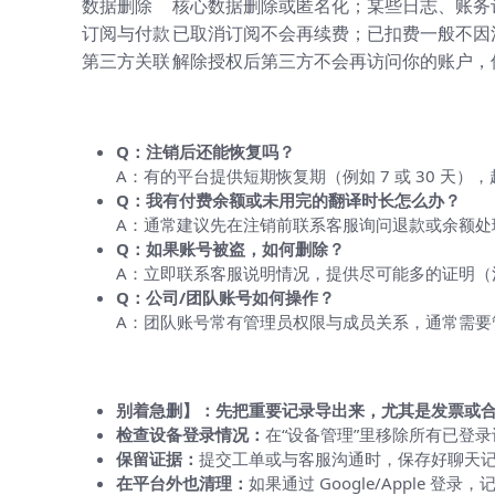
数据删除
核心数据删除或匿名化；某些日志、账务
订阅与付款
已取消订阅不会再续费；已扣费一般不因
第三方关联
解除授权后第三方不会再访问你的账户，
常见问题（FAQ）
Q：注销后还能恢复吗？
A：有的平台提供短期恢复期（例如 7 或 30 天），超
Q：我有付费余额或未用完的翻译时长怎么办？
A：通常建议先在注销前联系客服询问退款或余额处
Q：如果账号被盗，如何删除？
A：立即联系客服说明情况，提供尽可能多的证明（
Q：公司/团队账号如何操作？
A：团队账号常有管理员权限与成员关系，通常需要
一些实用小贴士（来自使用体验的心得
别着急删】：先把重要记录导出来，尤其是发票或
检查设备登录情况：
在“设备管理”里移除所有已登
保留证据：
提交工单或与客服沟通时，保存好聊天
在平台外也清理：
如果通过 Google/Apple 