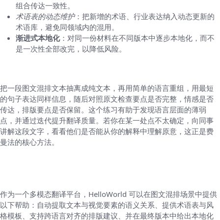
组合传达一致性。
术语表的动态维护
：把新增的术语、行业表达纳入动态更新的
术语库，避免同领域内的混用。
渐进式本地化
：对同一份材料在不同版本中逐步本地化，而不
是一次性全部改完，以降低风险。
七、从理论到实践的桥梁：一个小练习
把一段图文混排文本抽离成纯文本，再用简单的语言重组，用最短
的句子表达同样信息，随后对照原文检查要点是否完整，情感是否
传达，排版要点是否保留。这个练习有助于发现语言层面的薄弱
点，并通过迭代提升翻译质量。若你在某一处点不太确定，向同事
讲解这段文字，看看他们是否能从你的解释中理解原意，这正是费
曼法的核心方法。
八、HelloWorld 在图文混排翻译中的应用场
景
作为一个多模态翻译平台，HelloWorld 可以在图文混排场景中提供
以下帮助：自动提取文本与视觉要素的语义关系、提供术语表与风
格模板、支持跨语言对齐的排版建议、并在最终版本中给出本地化