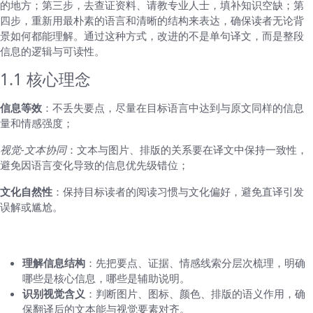
的地方；第三步，去查证资料、请教专业人士，填补知识空缺；第
四步，重新用最朴素的语言和清晰的结构来表达，确保读者无论背
景如何都能理解。通过这种方式，改进的不是单句译文，而是整段
信息的逻辑与可读性。
1.1 核心理念
信息等效
：不丢失要点，尽量在目标语言中达到与原文同样的信息
量和情感强度；
视觉-文本协同
：文本与图片、排版的关系要在译文中保持一致性，
避免因语言变化导致的信息优先级错位；
文化自然性
：保持目标读者的阅读习惯与文化偏好，避免直译引发
误解或尴尬。
二、翻译要点的清单
理解信息结构
：先把要点、证据、情感线索分层次梳理，明确
哪些是核心信息，哪些是辅助说明。
识别视觉含义
：判断图片、图标、颜色、排版的语义作用，确
保翻译后的文本能与视觉要素对齐。