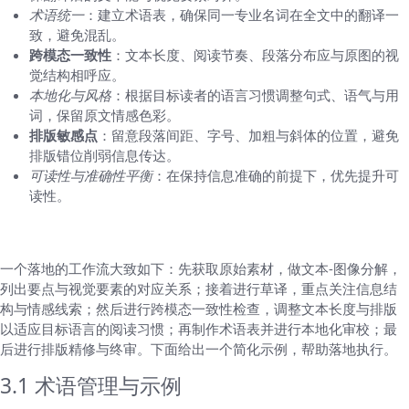
术语统一
：建立术语表，确保同一专业名词在全文中的翻译一
致，避免混乱。
跨模态一致性
：文本长度、阅读节奏、段落分布应与原图的视
觉结构相呼应。
本地化与风格
：根据目标读者的语言习惯调整句式、语气与用
词，保留原文情感色彩。
排版敏感点
：留意段落间距、字号、加粗与斜体的位置，避免
排版错位削弱信息传达。
可读性与准确性平衡
：在保持信息准确的前提下，优先提升可
读性。
三、工作流与实操方法
一个落地的工作流大致如下：先获取原始素材，做文本-图像分解，
列出要点与视觉要素的对应关系；接着进行草译，重点关注信息结
构与情感线索；然后进行跨模态一致性检查，调整文本长度与排版
以适应目标语言的阅读习惯；再制作术语表并进行本地化审校；最
后进行排版精修与终审。下面给出一个简化示例，帮助落地执行。
3.1 术语管理与示例