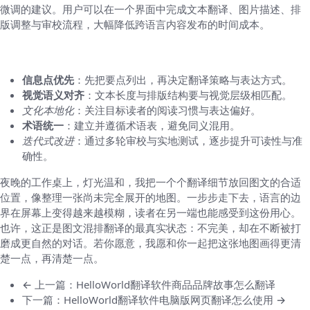
微调的建议。用户可以在一个界面中完成文本翻译、图片描述、排
版调整与审校流程，大幅降低跨语言内容发布的时间成本。
九、实战要点汇总
信息点优先
：先把要点列出，再决定翻译策略与表达方式。
视觉语义对齐
：文本长度与排版结构要与视觉层级相匹配。
文化本地化
：关注目标读者的阅读习惯与表达偏好。
术语统一
：建立并遵循术语表，避免同义混用。
迭代式改进
：通过多轮审校与实地测试，逐步提升可读性与准
确性。
夜晚的工作桌上，灯光温和，我把一个个翻译细节放回图文的合适
位置，像整理一张尚未完全展开的地图。一步步走下去，语言的边
界在屏幕上变得越来越模糊，读者在另一端也能感受到这份用心。
也许，这正是图文混排翻译的最真实状态：不完美，却在不断被打
磨成更自然的对话。若你愿意，我愿和你一起把这张地图画得更清
楚一点，再清楚一点。
← 上一篇：HelloWorld翻译软件商品品牌故事怎么翻译
下一篇：HelloWorld翻译软件电脑版网页翻译怎么使用 →