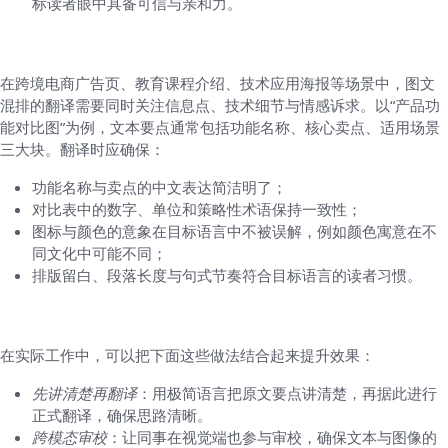
标读者眼中具备可信与亲和力。
五、场景案例与实操要点
在跨境电商广告页、教育课程介绍、技术应用海报等场景中，图文
混排的翻译需要同时关注信息点、技术细节与情感诉求。以“产品功
能对比图”为例，文本要点通常包括功能名称、核心卖点、适用场景
三大块。翻译时应确保：
功能名称与卖点的中文表达简洁明了；
对比表中的数字、单位和策略性术语保持一致性；
图标与颜色的意象在目标语言中不被误解，例如颜色寓意在不
同文化中可能不同；
排版留白、段落长度与句式节奏符合目标语言的读者习惯。
六、工具与方法论的结合
在实际工作中，可以把下面这些做法结合起来提升效果：
先讲清楚再翻译
：用极简语言把原文要点讲清楚，再据此进行
正式翻译，确保思路清晰。
跨模态审校
：让同事在视觉端也参与审校，确保文本与图像的