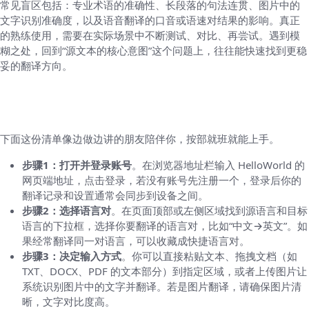
常见盲区包括：专业术语的准确性、长段落的句法连贯、图片中的
文字识别准确度，以及语音翻译的口音或语速对结果的影响。真正
的熟练使用，需要在实际场景中不断测试、对比、再尝试。遇到模
糊之处，回到“源文本的核心意图”这个问题上，往往能快速找到更稳
妥的翻译方向。
二、在桌面网页端使用 HelloWorld 的实际操
作步骤
下面这份清单像边做边讲的朋友陪伴你，按部就班就能上手。
步骤1：打开并登录账号
。在浏览器地址栏输入 HelloWorld 的
网页端地址，点击登录，若没有账号先注册一个，登录后你的
翻译记录和设置通常会同步到设备之间。
步骤2：选择语言对
。在页面顶部或左侧区域找到源语言和目标
语言的下拉框，选择你要翻译的语言对，比如“中文→英文”。如
果经常翻译同一对语言，可以收藏成快捷语言对。
步骤3：决定输入方式
。你可以直接粘贴文本、拖拽文档（如
TXT、DOCX、PDF 的文本部分）到指定区域，或者上传图片让
系统识别图片中的文字并翻译。若是图片翻译，请确保图片清
晰，文字对比度高。