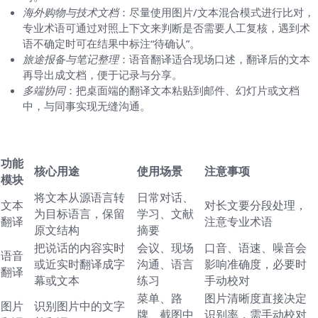
海外购物与技术文档
：尽量使用图片/文本混合模式进行比对，
专业术语可通过对照上下文来判断是否需要人工复核，遇到术
语不确定时可在结果中标注“待确认”。
旅途报备与笔记整理
：语音翻译适合现场口述，翻译后的文本
再导出成文档，便于记录与分享。
多端协同
：把桌面端的翻译文本粘贴到邮件、幻灯片或文档
中，与同事实现无缝沟通。
四、功能对比与使用心得
功能
核心用途
使用场景
注意事项
模块
将文本从源语言转
日常对话、
文本
对长文要分段处理，
为目标语言，保留
学习、文献
翻译
注意专业术语
原文结构
摘要
把说话的内容实时
会议、现场
口音、语速、噪音会
语音
或近实时翻译成字
沟通、语言
影响准确度，必要时
翻译
幕或文本
练习
手动校对
菜单、路
图片清晰度直接决定
图片
识别图片中的文字
牌、截图中
识别率，需手动校对