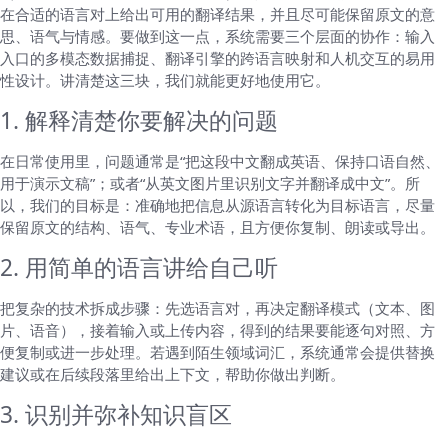
在合适的语言对上给出可用的翻译结果，并且尽可能保留原文的意
思、语气与情感。要做到这一点，系统需要三个层面的协作：输入
入口的多模态数据捕捉、翻译引擎的跨语言映射和人机交互的易用
性设计。讲清楚这三块，我们就能更好地使用它。
1. 解释清楚你要解决的问题
在日常使用里，问题通常是“把这段中文翻成英语、保持口语自然、
用于演示文稿”；或者“从英文图片里识别文字并翻译成中文”。所
以，我们的目标是：准确地把信息从源语言转化为目标语言，尽量
保留原文的结构、语气、专业术语，且方便你复制、朗读或导出。
2. 用简单的语言讲给自己听
把复杂的技术拆成步骤：先选语言对，再决定翻译模式（文本、图
片、语音），接着输入或上传内容，得到的结果要能逐句对照、方
便复制或进一步处理。若遇到陌生领域词汇，系统通常会提供替换
建议或在后续段落里给出上下文，帮助你做出判断。
3. 识别并弥补知识盲区