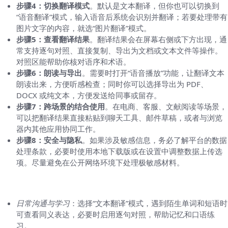
步骤4：切换翻译模式
。默认是文本翻译，但你也可以切换到
“语音翻译”模式，输入语音后系统会识别并翻译；若要处理带有
图片文字的内容，就选“图片翻译”模式。
步骤5：查看翻译结果
。翻译结果会在屏幕右侧或下方出现，通
常支持逐句对照、直接复制、导出为文档或文本文件等操作。
对照区能帮助你核对语序和术语。
步骤6：朗读与导出
。需要时打开“语音播放”功能，让翻译文本
朗读出来，方便听感检查；同时你可以选择导出为 PDF、
DOCX 或纯文本，方便发送给同事或留存。
步骤7：跨场景的结合使用
。在电商、客服、文献阅读等场景，
可以把翻译结果直接粘贴到聊天工具、邮件草稿，或者与浏览
器内其他应用协同工作。
步骤8：安全与隐私
。如果涉及敏感信息，务必了解平台的数据
处理条款，必要时使用本地下载版或在设置中调整数据上传选
项。尽量避免在公开网络环境下处理极敏感材料。
三、常见场景与使用技巧
日常沟通与学习
：选择“文本翻译”模式，遇到陌生单词和短语时
可查看同义表达，必要时启用逐句对照，帮助记忆和口语练
习。