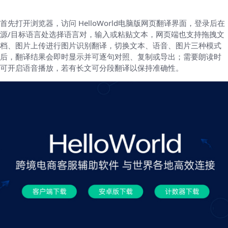
首先打开浏览器，访问 HelloWorld电脑版网页翻译界面，登录后在
源/目标语言处选择语言对，输入或粘贴文本，网页端也支持拖拽文
档、图片上传进行图片识别翻译，切换文本、语音、图片三种模式
后，翻译结果会即时显示并可逐句对照、复制或导出；需要朗读时
可开启语音播放，若有长文可分段翻译以保持准确性。