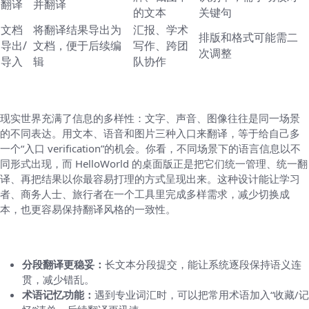
翻译
并翻译
的文本
关键句
文档
将翻译结果导出为
汇报、学术
排版和格式可能需二
导出/
文档，便于后续编
写作、跨团
次调整
导入
辑
队协作
五、为什么要用这种多模态翻译方式
现实世界充满了信息的多样性：文字、声音、图像往往是同一场景
的不同表达。用文本、语音和图片三种入口来翻译，等于给自己多
一个“入口 verification”的机会。你看，不同场景下的语言信息以不
同形式出现，而 HelloWorld 的桌面版正是把它们统一管理、统一翻
译、再把结果以你最容易打理的方式呈现出来。这种设计能让学习
者、商务人士、旅行者在一个工具里完成多样需求，减少切换成
本，也更容易保持翻译风格的一致性。
六、需要知道的小技巧
分段翻译更稳妥：
长文本分段提交，能让系统逐段保持语义连
贯，减少错乱。
术语记忆功能：
遇到专业词汇时，可以把常用术语加入“收藏/记