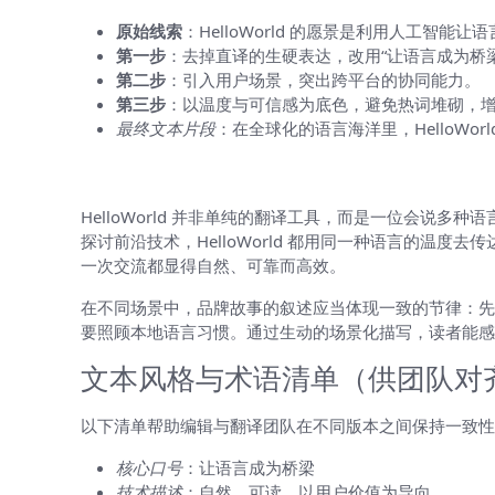
原始线索
：HelloWorld 的愿景是利用人工智能
第一步
：去掉直译的生硬表达，改用“让语言成为桥
第二步
：引入用户场景，突出跨平台的协同能力。
第三步
：以温度与可信感为底色，避免热词堆砌，
最终文本片段
：在全球化的语言海洋里，HelloW
示例改写文本（完整草案）
HelloWorld 并非单纯的翻译工具，而是一位会说
探讨前沿技术，HelloWorld 都用同一种语言的
一次交流都显得自然、可靠而高效。
在不同场景中，品牌故事的叙述应当体现一致的节律：先提
要照顾本地语言习惯。通过生动的场景化描写，读者能感
文本风格与术语清单（供团队对
以下清单帮助编辑与翻译团队在不同版本之间保持一致性
核心口号
：让语言成为桥梁
技术描述
：自然、可读、以用户价值为导向