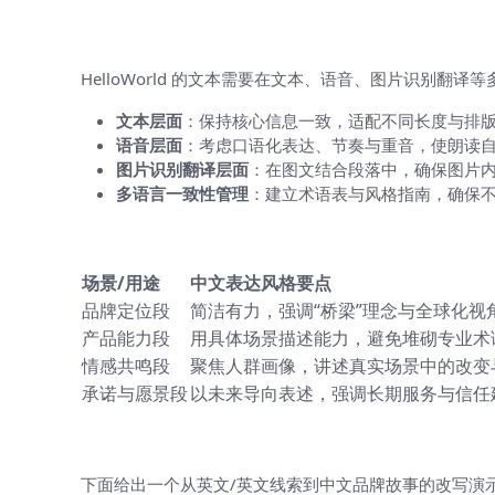
跨平台一致性与适配要点
HelloWorld 的文本需要在文本、语音、图片识别
文本层面
：保持核心信息一致，适配不同长度与排
语音层面
：考虑口语化表达、节奏与重音，使朗读
图片识别翻译层面
：在图文结合段落中，确保图片
多语言一致性管理
：建立术语表与风格指南，确保
可操作的翻译模板与对照表
场景/用途
中文表达风格要点
品牌定位段
简洁有力，强调“桥梁”理念与全球化视
产品能力段
用具体场景描述能力，避免堆砌专业术
情感共鸣段
聚焦人群画像，讲述真实场景中的改变
承诺与愿景段
以未来导向表述，强调长期服务与信任
示例文本与改写过程
下面给出一个从英文/英文线索到中文品牌故事的改写演