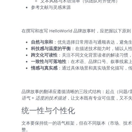
文本风格与术语清单（供团队对齐使用）
参考文献与灵感来源
核心翻译原则
在撰写和改写 HelloWorld 品牌故事时，应把握
自然与亲和
：优先选择日常用语与通顺表达，避免
科技感与温度的平衡
：在描述技术能力时，辅以人性
跨文化可读性
：关注不同文化背景读者的解读习惯
一致性与可落地性
：在术语、品牌口号、叙事线索
情感与真实感
：通过具体场景和真实场景化描写，
叙事结构与语言风格
品牌故事的翻译应遵循清晰的三段式结构：起点（问题/
语气 + 适度的技术描述
，让文本既有专业可信度，又不
统一性与个性化
文本要保持统一的语气框架，但在不同版本（市场、技术
整。