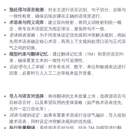
预处理与语言检测
：对全文进行语言识别、句子切分、去噪与
一致性检查，确保后续步骤在正确的语境里进行。
术语表与同义词库
：建立双向映射，将同义词映射到统一概
念，将专业术语固定为指定译法，避免跨句不一致。
变体映射策略
：为不同变体设定优先级和冲突解决规则，例如
先用术语表确定核心术语，再用上下文规则处理口语与正式语
气之间的切换。
模型约束与翻译记忆
：通过翻译记忆库（TM）和受控语言约
束，确保重复文本的一致性与可追溯性。
后处理与人工审核
：对专有名词、数字、单位和敏感表达进行
回查，必要时引入人工二次审核来提升质量。
操作流程：从导入到输出的实操路径
导入与语言对选择
：将待翻译的文本批量上传，选择源语言与
目标语言对，以及希望应用的变体策略（如严格术语表优先、
允许一定口语化等）。
词表与规则设定
：如果有重要术语或行业语气偏好，导入或创
建术语表，同时设定冲突解决规则的优先级。
执行批量翻译
：系统按语言对分组，结合 TM 与模型进行翻