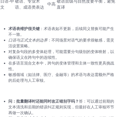
日语-中
敬语、专业术
敬语层级与自然度要平衡，避免
中高
文
语、成语类表达
直译
实践中的注意事项与常见挑战
术语表维护很关键
：术语表如不更新，后续同义替换可能产生
不一致。
口语与正式文本的边界
：不同场景对语气的要求很敏感，需灵
活设置策略。
对复杂句段的多变体处理，可能需要分句级别的变体映射，以
确保语义在跨句中的连续性。
在多语言混合文本中，跨句的变体管理和主体一致性更具挑战
性。
敏感领域（如法律、医疗、金融等）的术语与表达需额外严格
的后处理与人工审核。
常见问答与实操建议
问：批量翻译时还能同时改正错别字吗？
答：可以通过前期的
文本清洗和后期的错误纠正规则实现，但最好在人工审核环节
再做一次确认。