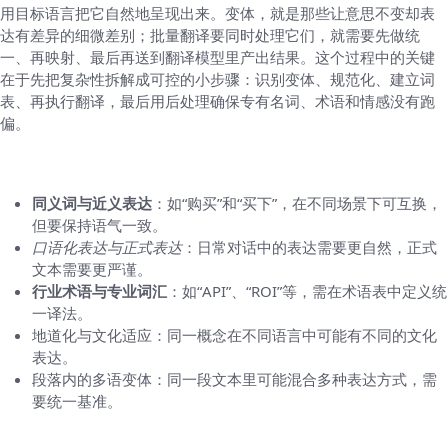
用目标语言把它自然地呈现出来。变体，就是那些让意思不变却表
达有差异的细微差别；批量翻译要同时处理它们，就需要先做统
一、再映射、最后再送到翻译模型里产出结果。这个过程中的关键
在于先把复杂性拆解成可控的小步骤：识别变体、规范化、建立词
表、再执行翻译，最后用后处理确保专有名词、术语和情感没有跑
偏。
变体到底指什么，为什么重要
同义词与近义表达
：如“购买”和“买下”，在不同场景下可互换，
但要保持语气一致。
口语化表达与正式表达
：日常对话中的表达需要更自然，正式
文本需要更严谨。
行业术语与专业词汇
：如“API”、“ROI”等，需在术语表中定义统
一译法。
地道化与文化适应：同一概念在不同语言中可能有不同的文化
表达。
段落内的多语变体：同一段文本里可能混合多种表达方式，需
要统一基准。
实现原理：怎样在批量翻译时同时处理多变体