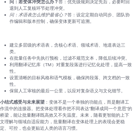
问：若变体冲突怎么办？
答：优先级规则决定先后，必要时回
退到人工复核环节处理冲突。
问：术语表怎么维护最省心？
答：设定定期自动同步、团队协
作编辑和版本控制，确保变体更新可追溯。
落地建议：让批量翻译更稳妥的做法
建立多层级的术语表，含核心术语、领域术语、地道表达三
类。
在批量任务中先执行预检，过滤不规范文本，降低后续冲突。
利用翻译记忆库（TM）对重复段落进行记忆化处理，提高一致
性。
设置清晰的目标风格和语气模板，确保跨段落、跨文档的一致
性。
保留人工审核的最后一公里，以应对复杂语义与文化细节。
小结式感受与未来展望
：变体不是一个单独的功能点，而是翻译工
作流中的连接器。把变体处理看作把不同表达“翻译成同一个意思”的
桥梁，能让批量翻译既高效又不失温度。未来，随着更智能的上下
文理解与领域自适应能力，批量翻译在变体处理上的表现会更稳
定、可控，也会更贴近人类的语言习惯。