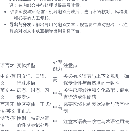
译；在内部会并行处理以提高吞吐量。
结果审校与后处理
：机器翻译完成后，进行术语核对、风格统
一和必要的人工复核。
导出与分发
：输出可用的翻译文本，按需要生成对照稿、带注
释的对照文本或直接导出到目标平台。
对比要点：不同语言对与变体类型的处理要点
（表格）
处理
语言对
变体类型
注意点
能力
中文-英
同义词、口语、
务必有术语表与上下文规则，确
高
文
行业术语
保专业性与自然度的一致性
英文-中
语态、时态、习
关注语境转换和文化适配，避免
中高
文
惯表达
直译造成生硬感
西班牙
地区变体、正式/
需要区域化的表达映射与语气控
中高
语-英文
非正式
制
法语-英
性别与特定名词
中
注意术语表一致性与术语性用法
语
的性别标记处理