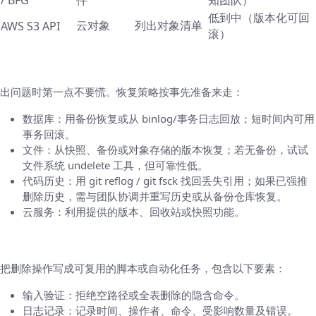
/ BFG
件
知团队）
低到中（版本化可回
云对象
列出对象清单
AWS S3 API
滚）
错误恢复与回滚策略
出问题时第一点不要慌。恢复策略按事先准备来走：
数据库：用备份恢复或从 binlog/事务日志回放；短时间内可用
事务回滚。
文件：从快照、备份或对象存储的版本恢复；若无备份，试试
文件系统 undelete 工具，但可靠性低。
代码历史：用 git reflog / git fsck 找回丢失引用；如果已强推
删除历史，需与团队协调并重写历史或从备份仓库恢复。
云服务：利用提供的版本、回收站或快照功能。
自动化、日志与审计：把可追溯性放在首位
把删除操作写成可复用的脚本或自动化任务，包含以下要素：
输入验证：拒绝空路径或全表删除的隐含命令。
日志记录：记录时间、操作者、命令、受影响数量及错误。