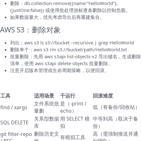
删除：db.collection.remove({name:”HelloWorld”},
{justOne:false}) 或使用批处理游标逐条删除以控制负载。
如果数据量大，优先考虑导出后再重建集合。
AWS S3：删除对象
列出：aws s3 ls s3://bucket –recursive | grep HelloWorld
删除单个：aws s3 rm s3://bucket/path/HelloWorld.txt
批量删除：先用 aws s3api list-objects-v2 导出键名，生成删除
清单，使用 aws s3api delete-objects 批量删除。
注意开启版本管理或生命周期策略，以便回滚。
对比常见方法（简明表）
工具
适用场景
干运行
回滚难度
文件系统批
是（-print /
低（有备份/回收站）
find / xargs
量删
echo）
关系型数据
用 SELECT 模
中等到高（取决于备
SQL DELETE
库
拟
份）
删除历史文
高（需强制推送并通
git filter-repo
有模拟工具