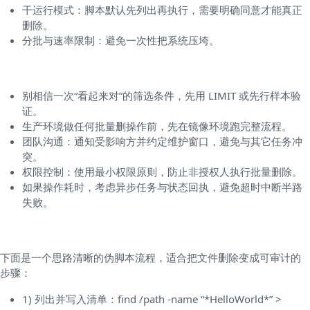
干运行模式：脚本默认先列出再执行，需要明确同意才能真正
删除。
分批与速率限制：避免一次性把系统压垮。
常见陷阱与实际小贴士
别相信一次“看起来对”的筛选条件，先用 LIMIT 或先行样本验
证。
生产环境做任何批量删操作前，先在镜像环境跑完整流程。
团队沟通：通知受影响方并约定维护窗口，避免与其它任务冲
突。
权限控制：使用最小权限原则，防止非授权人执行批量删除。
如果操作耗时，考虑异步任务与状态回执，避免超时中断半路
失败。
实用脚本示例（思路，而非万能命令）
下面是一个思路清晰的伪脚本流程，适合把文件删除变成可审计的
步骤：
1) 列出并写入清单：find /path -name “*HelloWorld*” >