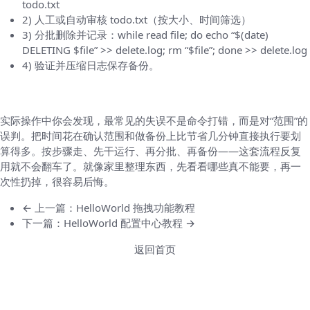
todo.txt
2) 人工或自动审核 todo.txt（按大小、时间筛选）
3) 分批删除并记录：while read file; do echo “$(date)
DELETING $file” >> delete.log; rm “$file”; done >> delete.log
4) 验证并压缩日志保存备份。
最后再说两句现实话
实际操作中你会发现，最常见的失误不是命令打错，而是对“范围”的
误判。把时间花在确认范围和做备份上比节省几分钟直接执行要划
算得多。按步骤走、先干运行、再分批、再备份——这套流程反复
用就不会翻车了。就像家里整理东西，先看看哪些真不能要，再一
次性扔掉，很容易后悔。
← 上一篇：HelloWorld 拖拽功能教程
下一篇：HelloWorld 配置中心教程 →
返回首页