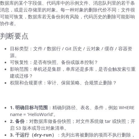
数据库的某个字段值、代码库中的示例文件、消息队列里的若干条
消息，或是云存储里的对象。每一种对象的删除代价不同：文件很
可能可恢复，数据库若无备份则有风险，代码历史的删除可能影响
协作者。
判断要点
目标类型：文件 / 数据行 / Git 历史 / 云对象 / 缓存 / 容器资
源。
可恢复性：是否有快照、备份或版本控制？
影响范围：单机还是集群，单库还是多库，是否会触发索引重
建或迁移？
权限和合规要求：审计、保留策略、合规禁止删除？
安全通用工作流（每次都照着做）
1. 明确目标与范围
：精确到路径、表名、条件，例如 WHERE
name = ‘HelloWorld’。
2. 备份
：对数据库做备份快照；对文件系统做 tar 或快照；开
启 S3 版本或导出对象清单。
3. 干运行（dry‑run）
：先列出将被删除的项而不执行删除，