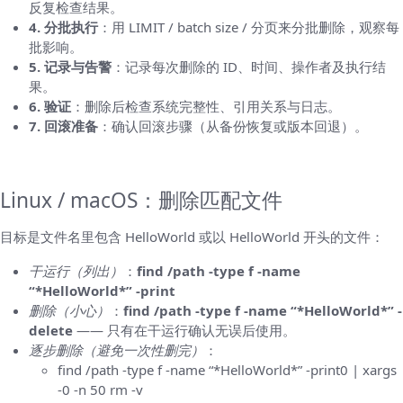
反复检查结果。
4. 分批执行
：用 LIMIT / batch size / 分页来分批删除，观察每
批影响。
5. 记录与告警
：记录每次删除的 ID、时间、操作者及执行结
果。
6. 验证
：删除后检查系统完整性、引用关系与日志。
7. 回滚准备
：确认回滚步骤（从备份恢复或版本回退）。
按场景给出具体命令与示例
Linux / macOS：删除匹配文件
目标是文件名里包含 HelloWorld 或以 HelloWorld 开头的文件：
干运行（列出）
：
find /path -type f -name
“*HelloWorld*” -print
删除（小心）
：
find /path -type f -name “*HelloWorld*” -
delete
—— 只有在干运行确认无误后使用。
逐步删除（避免一次性删完）
：
find /path -type f -name “*HelloWorld*” -print0 | xargs
-0 -n 50 rm -v