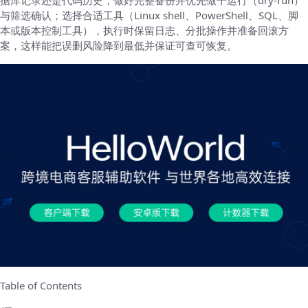
据库记录还是代码历史，做好完整备份并优先做干运行（dry‑run）
与筛选确认；选择合适工具（Linux shell、PowerShell、SQL、脚
本或版本控制工具），执行时保留日志、分批操作并准备回滚方
案，这样能把误删风险降到最低并保证可查可恢复。
Table of Contents