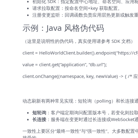
初始化 SDK：指定配置中心地址、命名空间、应用
请求拉取配置：按命名空间+key 获取配置。
注册变更监听：回调函数负责应用层热更新或触发
示例：Java 风格伪代码
（这里是说明性的伪代码，真实使用请参考 SDK 文档）
client = HelloWorldClient.builder().endpoint(“https://c
value = client.get(“application”, “db.url”);
client.onChange((namespace, key, newValue) -> { 
动态刷新与一致性策略
动态刷新有两种常见实现：短轮询（polling）和长连
短轮询
：客户端定期询问配置版本号，若变化则拉
长连接
：服务端在变更时通过长连接或WebSocket
一致性上要区分“最终一致性”与“强一致性”。大多数
接受的。