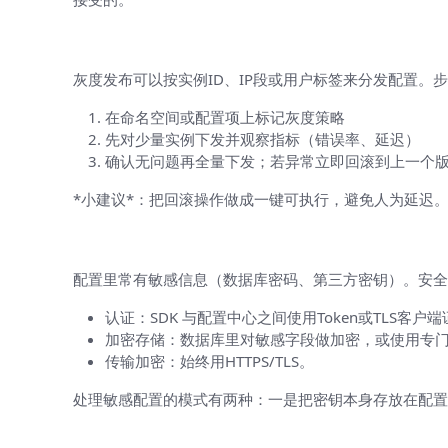
灰度发布与回滚（实践建议）
灰度发布可以按实例ID、IP段或用户标签来分发配置。
在命名空间或配置项上标记灰度策略
先对少量实例下发并观察指标（错误率、延迟）
确认无问题再全量下发；若异常立即回滚到上一个
*小建议*：把回滚操作做成一键可执行，避免人为延迟
安全：认证与配置加密
配置里常有敏感信息（数据库密码、第三方密钥）。安全
认证：SDK 与配置中心之间使用Token或TLS客户
加密存储：数据库里对敏感字段做加密，或使用专门
传输加密：始终用HTTPS/TLS。
处理敏感配置的模式有两种：一是把密钥本身存放在配置
CI/CD 集成（配置与代码协作）