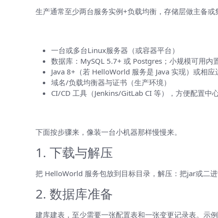
生产通常至少两台服务实例+负载均衡，存储层做主备或
先决条件（部署前要准备的东西）
一台或多台Linux服务器（或容器平台）
数据库：MySQL 5.7+ 或 Postgres；小规模可用
Java 8+（若 HelloWorld 服务是 Java 实现）或相
域名/负载均衡器与证书（生产环境）
CI/CD 工具（Jenkins/GitLab CI 等），方便配
服务端部署（分步说明）
下面按步骤来，像装一台小机器那样慢慢来。
1. 下载与解压
把 HelloWorld 服务包放到目标目录，解压：把jar或二进制放
2. 数据库准备
建库建表，至少需要一张配置表和一张变更记录表。示例