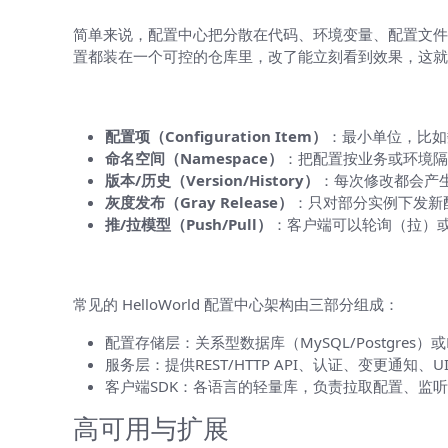
简单来说，配置中心把分散在代码、环境变量、配置文件
置都装在一个可控的仓库里，改了能立刻看到效果，这就
核心概念（用最直白的语言解释）
配置项（Configuration Item）
：最小单位，比如
命名空间（Namespace）
：把配置按业务或环境隔
版本/历史（Version/History）
：每次修改都会产
灰度发布（Gray Release）
：只对部分实例下发新
推/拉模型（Push/Pull）
：客户端可以轮询（拉）或
架构总览（像画一张心中的图）
常见的 HelloWorld 配置中心架构由三部分组成：
配置存储层：关系型数据库（MySQL/Postgres）或
服务层：提供REST/HTTP API、认证、变更通知、
客户端SDK：各语言的轻量库，负责拉取配置、监
高可用与扩展