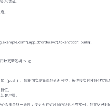
标识与凭证。
重启。
fg.example.com”).appId(“ordersvc”).token(“xxx”).build();
/* 应用热更新逻辑 */ });
接通知（push）。短轮询实现简单但延迟可控，长连接实时性好但实
取新值。
通知客户端。
配置中心采用最终一致性：变更会在短时间内到达所有实例，但在这段