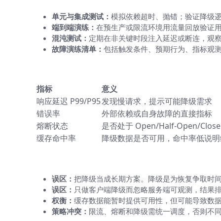
单元与集成测试：
模拟依赖超时、抛错；验证降级
端到端演练：
在预生产或限流环境用流量回放验证
混沌测试：
定期在非关键时段注入延迟或断连，观
故障演练清单：
包括触发条件、预期行为、指标观
必须监控的指标（表格对比，便于选择
指标
意义
响应延迟 P99/P95
发现慢请求，提示可能降级需求
错误率
外部依赖或自身故障的直接指标
熔断状态
是否处于 Open/Half-Open/Close
缓存命中率
降级数据是否可用，命中率低说明
常见误区与权衡
误区：
把降级当成长期方案。降级是为恢复争取时
误区：
只做客户端降级而忽略服务端可观测，结果
权衡：
缓存数据能暂时提供可用性，但可能导致数
策略冲突：
限流、熔断和降级需统一调度，否则不