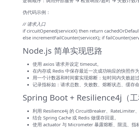
逻辑顺序：调用外部服务 → 检查响应/超时 → 失败计数
伪代码示例：
// 请求入口
if circuitOpened(serviceX) then return cachedOrDefaul
else incrementFailCounter(serviceX); if failCounter(ser
Node.js 简单实现思路
使用 axios 请求并设定 timeout。
在内存或 Redis 中保存最近一次成功响应的快照
用一个计数器和时间窗实现熔断：短时间内失败超过阈
记录指标如：请求总数、失败数、熔断状态、缓存命中率到
Spring Boot + Resilience
利用 Resilience4j 的 CircuitBreaker、Rate
结合 Spring Cache 或 Redis 做缓存回退。
使用 actuator 与 Micrometer 暴露熔断、限流
测试、演练与验证（不要只靠假设）