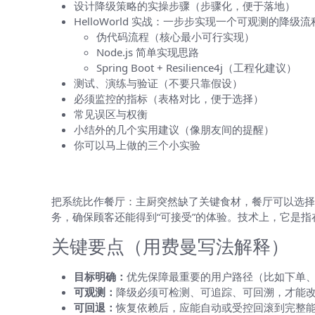
设计降级策略的实操步骤（步骤化，便于落地）
HelloWorld 实战：一步步实现一个可观测的降级流
伪代码流程（核心最小可行实现）
Node.js 简单实现思路
Spring Boot + Resilience4j（工程化建议）
测试、演练与验证（不要只靠假设）
必须监控的指标（表格对比，便于选择）
常见误区与权衡
小结外的几个实用建议（像朋友间的提醒）
你可以马上做的三个小实验
先把概念说清楚：什么是降级策略？
把系统比作餐厅：主厨突然缺了关键食材，餐厅可以选择
务，确保顾客还能得到“可接受”的体验。技术上，它是
关键要点（用费曼写法解释）
目标明确：
优先保障最重要的用户路径（比如下单
可观测：
降级必须可检测、可追踪、可回溯，才能
可回退：
恢复依赖后，应能自动或受控回滚到完整