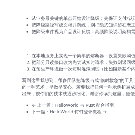
小结外的几个实用建议（像朋友间的提
从业务最关键的单点开始设计降级；先保证支付/认
把降级路径写成文档并演练，别把隐式知识留在老
把降级事件视为产品设计反馈：高频降级说明架构
你可以马上做的三个小实验
在本地服务上实现一个简单的熔断器：设置失败阈
把部分只读接口改为先尝试实时请求，失败则返回
在预生产环境做一次短时混沌测试（比如阻断某个内网
写到这里我想到，很多团队把降级当成“临时救急”的工
的一种艺术，早做早安心。若要我把任何一种示例扩展成完整代码和
出来，按你们的技术栈逐步细化。谢谢你读到这里，随便
← 上一篇：HelloWorld 与 Rust 配合指南
下一篇：HelloWorld 钉钉登录教程 →