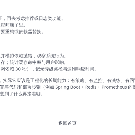
醒）
证，再去考虑推荐或日志类功能。
工程师脑子里。
需要重构或依赖需替换。
值并模拟依赖抛错，观察系统行为。
缓存；统计缓存命中率与用户影响。
依赖 30 秒），记录降级路径与运维响应时间。
具，实际它应该是工程化的长期能力：有策略、有监控、有演练、有
部署步骤（例如 Spring Boot + Redis + Prometh
想到了什么再接着聊。
返回首页