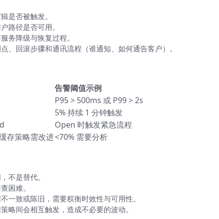
逻辑是否被触发。
用户路径是否可用。
察服务降级与恢复过程。
测点、回滚步骤和通讯流程（谁通知、如何通告客户）。
）
告警阈值示例
P95 > 500ms 或 P99 > 2s
5% 持续 1 分钟触发
d
Open 时触发紧急流程
缓存策略需改进
<70% 需要分析
间，不是替代。
排查困难。
据不一致或陈旧，需要权衡时效性与可用性。
同策略间会相互触发，造成不必要的波动。