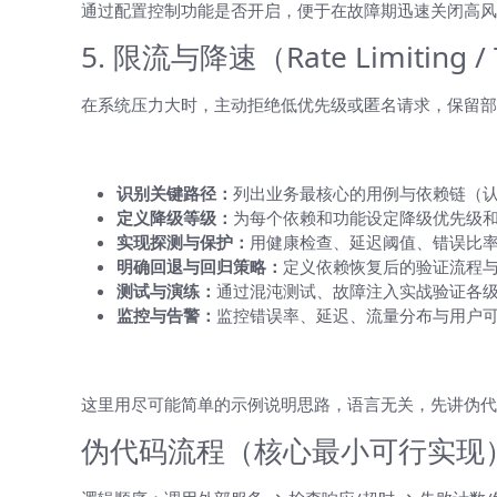
通过配置控制功能是否开启，便于在故障期迅速关闭高风
5. 限流与降速（Rate Limiting / T
在系统压力大时，主动拒绝低优先级或匿名请求，保留部
设计降级策略的实操步骤（步骤化，便
识别关键路径：
列出业务最核心的用例与依赖链（
定义降级等级：
为每个依赖和功能设定降级优先级
实现探测与保护：
用健康检查、延迟阈值、错误比
明确回退与回归策略：
定义依赖恢复后的验证流程与
测试与演练：
通过混沌测试、故障注入实战验证各
监控与告警：
监控错误率、延迟、流量分布与用户
HelloWorld 实战：一步步实现一
这里用尽可能简单的示例说明思路，语言无关，先讲伪代
伪代码流程（核心最小可行实现