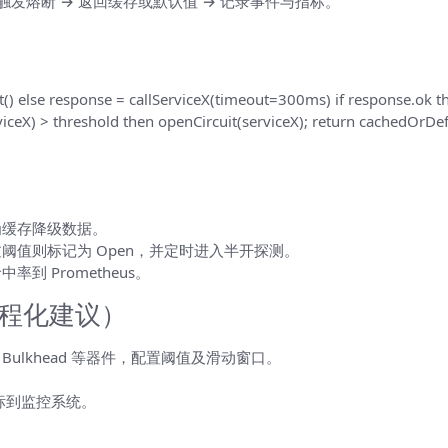
/触发熔断 → 返回缓存或默认值 → 记录事件与指标。
t() else response = callServiceX(timeout=300ms) if response.ok th
viceX) > threshold then openCircuit(serviceX); return cachedOrDef
作为缓存降级数据。
值则标记为 Open，并定时进入半开探测。
 Prometheus。
4j（工程化建议）
Limiter、Bulkhead 等器件，配置阈值及滑动窗口。
、指标到监控系统。