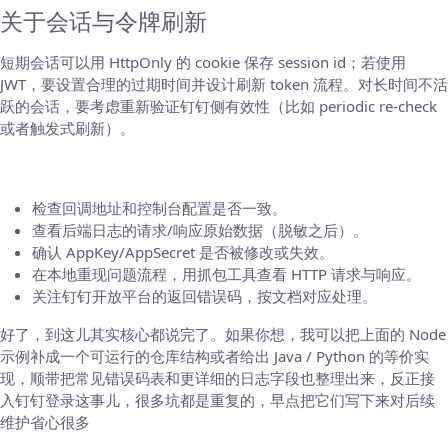
关于会话与令牌刷新
短期会话可以用 HttpOnly 的 cookie 保存 session id；若使用
JWT，要设置合理的过期时间并设计刷新 token 流程。对长时间不活
跃的会话，要考虑重新验证钉钉侧有效性（比如 periodic re-check
或者触发式刷新）。
快速排错清单（看到问题先做这些）
检查回调地址和控制台配置是否一致。
查看后端日志的请求/响应原始数据（脱敏之后）。
确认 AppKey/AppSecret 是否被修改或失效。
在本地重现问题流程，用抓包工具查看 HTTP 请求与响应。
关注钉钉开放平台的返回错误码，按文档对应处理。
好了，到这儿其实核心都说完了。如果你想，我可以把上面的 Node
示例补成一个可运行的仓库结构或者给出 Java / Python 的等价实
现，顺带把常见错误码表和更详细的日志字段也整理出来，反正接
入钉钉登录这事儿，很多坑都是重复的，早点把它们写下来对后续
维护省心很多