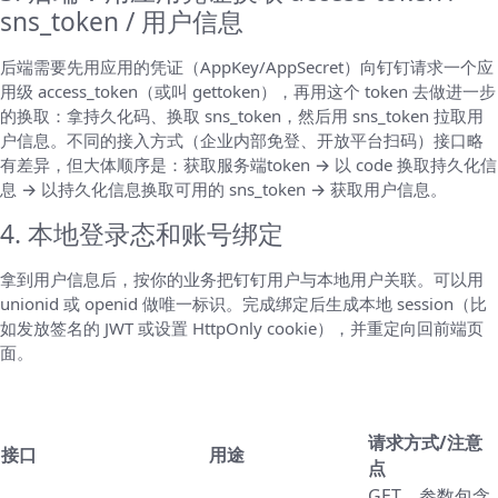
sns_token / 用户信息
后端需要先用应用的凭证（AppKey/AppSecret）向钉钉请求一个应
用级 access_token（或叫 gettoken），再用这个 token 去做进一步
的换取：拿持久化码、换取 sns_token，然后用 sns_token 拉取用
户信息。不同的接入方式（企业内部免登、开放平台扫码）接口略
有差异，但大体顺序是：获取服务端token → 以 code 换取持久化信
息 → 以持久化信息换取可用的 sns_token → 获取用户信息。
4. 本地登录态和账号绑定
拿到用户信息后，按你的业务把钉钉用户与本地用户关联。可以用
unionid 或 openid 做唯一标识。完成绑定后生成本地 session（比
如发放签名的 JWT 或设置 HttpOnly cookie），并重定向回前端页
面。
关键接口一览（概念表，便于记忆）
请求方式/注意
接口
用途
点
GET，参数包含