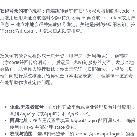
扫码登录的核心流程
：前端跳转到钉钉扫码授权页得到临时code →
后端用应用凭证换取临时令牌/持久化码 → 再换取sns_token或用户
信息 → 建立本地会话并完成账号绑定。关键是保护好应用密钥、验
证state防止CSRF，并记录日志以便排查。
为什么要这样做（用费曼法先把原理讲清楚）
把复杂的登录流程拆成三层来想：用户层（扫码确认）、前端层
（拿code并回传给后端）、后端层（和钉钉服务器交互、发放本地
会话）。就像你去银行取钱：你出示凭证（扫码确认），柜员（后
端）向银行系统核验并给你现金（本地登录态）。理解每一层的责
任能帮助你快速定位问题。
准备工作（必备项）
企业/开发者账号
：在钉钉开放平台或企业管理后台注册应用，
拿到
AppKey
（或AppID）和
AppSecret
。
回调地址
：在应用设置里填写 logout/login 的回调 URL，确保
使用 HTTPS 并能处理 state 参数。
权限与范围
：选择扫码登录（如 scope 为 snsapi_login）的授