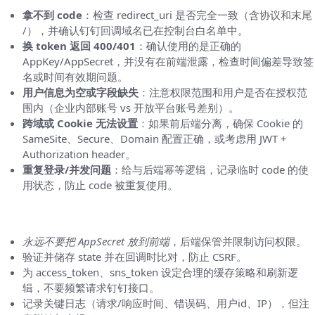
拿不到 code
：检查 redirect_uri 是否完全一致（含协议和末尾
/），并确认钉钉回调域名已在控制台白名单中。
换 token 返回 400/401
：确认使用的是正确的
AppKey/AppSecret，并没有在前端泄露，检查时间偏差导致签
名或时间有效期问题。
用户信息为空或字段缺失
：注意权限范围和用户是否在授权范
围内（企业内部账号 vs 开放平台账号差别）。
跨域或 Cookie 无法设置
：如果前后端分离，确保 Cookie 的
SameSite、Secure、Domain 配置正确，或考虑用 JWT +
Authorization header。
重复登录/并发问题
：给与后端幂等逻辑，记录临时 code 的使
用状态，防止 code 被重复使用。
安全建议（别忽视这些，线下问题麻烦）
永远不要把 AppSecret 放到前端
，后端保管并限制访问权限。
验证并储存 state 并在回调时比对，防止 CSRF。
为 access_token、sns_token 设定合理的缓存策略和刷新逻
辑，不要频繁请求钉钉接口。
记录关键日志（请求/响应时间、错误码、用户id、IP），但注