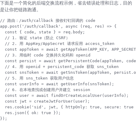
下面是一个简化的后端交换流程示例，省去错误处理和日志，目的
是让你把链路跑通。
// 路由：/auth/callback 接收钉钉回调的 code

app.post('/auth/callback', async (req, res) => {

  const { code, state } = req.body;

  // 1. 验证 state（防止 CSRF）

  // 2. 用 AppKey/AppSecret 请求应用 access_token

  const appToken = await getAppToken(APP_KEY, APP_SECRET
  // 3. 用临时 code 交换持久化码和 openid

  const persist = await getPersistentCode(appToken, code
  // 4. 用 openid + persistent_code 获取 sns_token

  const snsToken = await getSnsToken(appToken, persist.o
  // 5. 用 sns_token 获取用户信息

  const userInfo = await getUserInfo(snsToken);

  // 6. 在本地查找或创建用户并建立 session

  const user = await findOrCreateLocalUser(userInfo);

  const jwt = createJwtForUser(user);

  res.cookie('sid', jwt, { httpOnly: true, secure: true 
  res.json({ ok: true });

});
常见问题与排查技巧（实战派）