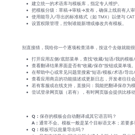
建立统一的术语库与模板库，指定专人维护。
把模板分级：草稿→审核→发布，确保上线前有人
使用能导入/导出的标准格式（如 TMX）以便与 CA
设置权限管理，控制谁能新增或修改共有模板。
如何确认 HelloWorld 是否支持这
别直接猜，我给你一个逐项检查清单，按这个去做就能很
打开应用左侧/底部菜单，查找“收藏/短语/我的模板/
查看翻译结果界面是否有“收藏/保存”按钮或菜单项
在帮助中心或常见问题里搜索“短语/模板/术语/导出/
查看应用商店的功能描述或更新日志，开发者往往
若有客服或在线支持，直接问：我能把翻译保存为
尝试登录网页版（若有），有时网页版会提供比移
常见问题（QA 风格，快速解惑）
Q：
保存的模板会自动翻译成其它语言吗？
A：
通常不会。模板一般是某个目标语文本；若要多
Q：
模板可以批量导出吗？