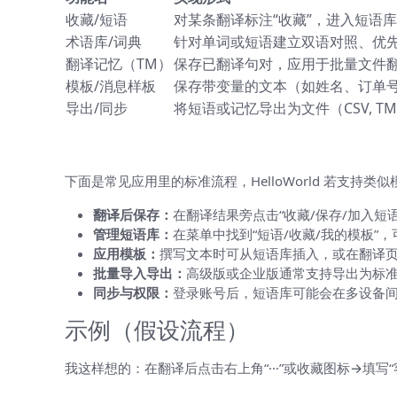
收藏/短语
对某条翻译标注“收藏”，进入短语
术语库/词典
针对单词或短语建立双语对照、优
翻译记忆（TM）
保存已翻译句对，应用于批量文件
模板/消息样板
保存带变量的文本（如姓名、订单
导出/同步
将短语或记忆导出为文件（CSV, T
如果 HelloWorld 自带模板功能
下面是常见应用里的标准流程，HelloWorld 若支持
翻译后保存：
在翻译结果旁点击“收藏/保存/加入
管理短语库：
在菜单中找到“短语/收藏/我的模板”
应用模板：
撰写文本时可从短语库插入，或在翻译页
批量导入导出：
高级版或企业版通常支持导出为标准
同步与权限：
登录账号后，短语库可能会在多设备
示例（假设流程）
我这样想的：在翻译后点击右上角“···”或收藏图标→填