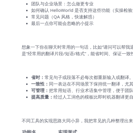
团队与企业场景：怎么做更专业
如何确认 HelloWorld 是否支持这些功能（实操检
常见问题（QA 风格，快速解惑）
最后一点你可能会忽略的小提示
用一句你能懂的话解释（费曼第一步：
想象一下你在聊天时常用的一句话，比如“请问可以帮我
是“经常用的翻译片段/短语/格式”，能省时间、保证一致
为什么要把翻译结果保存为模板？
省时：
常见句子或段落不必每次都重新输入或翻译
一致性：
同一表达在不同场景下保持统一翻译，尤
可管理：
把常用短语、行业术语集中管理，便于团
提高质量：
经过人工润色的模板比即时机器翻译更
常见的“保存为模板”实现方式（横向了
不同工具的实现思路大同小异，我把常见的几种整理出来，便于
功能名
实现形式