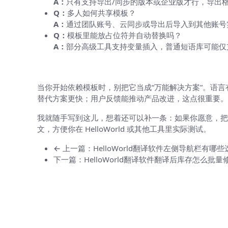
A：
只有支持导出/同步的版本或企业版才行，导出格式
Q：
多人如何共享模板？
A：
通过团队账号、云同步或导出后导入到其他账号
Q：
模板里能放占位符并自动替换吗？
A：
部分高级工具支持变量插入，普通短语库可能仅
最后一点你可能会忽略的小提示
当你开始依赖模板时，别把它当成“万能解决方案”。语言有
替代方案更快；用户反馈能推动产品改进，这点很重要。
我就随手写到这儿，想着还可以补一条：如果你愿意，把
文，方便你在 HelloWorld 或其他工具里实际测试。
← 上一篇：HelloWorld翻译软件左侧导航栏有哪些
下一篇：HelloWorld翻译软件翻译后库存怎么批量