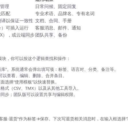
库管理
日常问候、固定回复
先匹配
专业术语、品牌名、专有名词
翻译以保证一致性
文档、合同、手册
号）可插入运行
客服消息、邮件、通知
MX），或云端同步
团队共享、备份
：一般怎样操作（通用步骤）
类似模块，你可以按这个逻辑查找和操作：
短语库”。系统通常会弹出填写项：标签、语言对、分类、备注等。
，可以查看、编辑、删除、合并条目。
面选择“使用模板”以快速替换。
格式（CSV、TMX）以及从其他工具导入。
间同步；团队版可以设置共享与编辑权限。
写“客服-退货”作为标签→保存。下次写退货相关消息时，在输入框选择