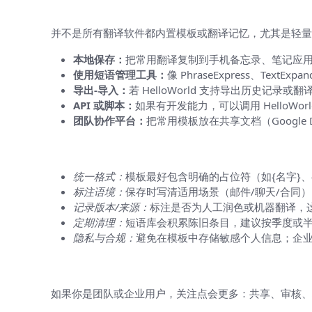
如果 HelloWorld 没有内建模板功
并不是所有翻译软件都内置模板或翻译记忆，尤其是轻量
本地保存：
把常用翻译复制到手机备忘录、笔记应
使用短语管理工具：
像 PhraseExpress、Te
导出-导入：
若 HelloWorld 支持导出历史记
API 或脚本：
如果有开发能力，可以调用 HelloWo
团队协作平台：
把常用模板放在共享文档（Google
关于“模板”设计的实用建议（帮你避免
统一格式：
模板最好包含明确的占位符（如{名字}、
标注语境：
保存时写清适用场景（邮件/聊天/合同
记录版本/来源：
标注是否为人工润色或机器翻译，
定期清理：
短语库会积累陈旧条目，建议按季度或
隐私与合规：
避免在模板中存储敏感个人信息；企
团队与企业场景：怎么做更专业
如果你是团队或企业用户，关注点会更多：共享、审核、