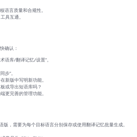
审核语言质量和合规性。
T 工具互通。
些功能（实操检验清单）
快确认：
术语库/翻译记忆/设置”。
。
同步”。
会在新版中写明新功能。
模板或导出短语库吗？
动端更完善的管理功能。
语版，需要为每个目标语言分别保存或使用翻译记忆批量生成。