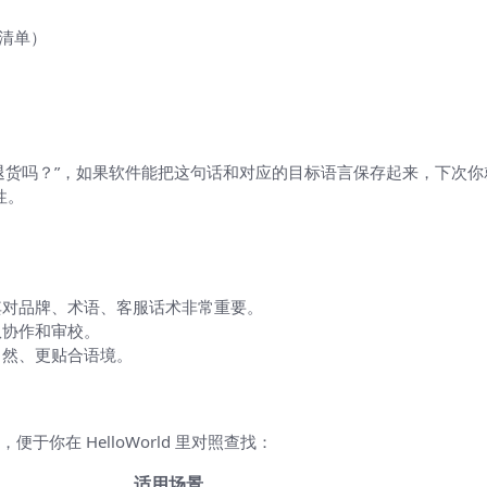
验清单）
直观说明）
退货吗？”，如果软件能把这句话和对应的目标语言保存起来，下次你
性。
。
其对品牌、术语、客服话术非常重要。
队协作和审校。
自然、更贴合语境。
解）
你在 HelloWorld 里对照查找：
适用场景