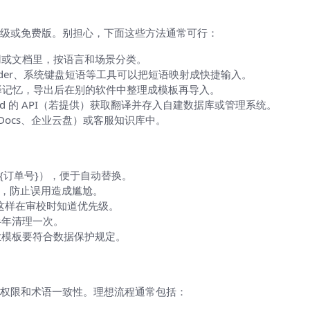
能：有哪些变通办法
级或免费版。别担心，下面这些方法通常可行：
用或文档里，按语言和场景分类。
xtExpander、系统键盘短语等工具可以把短语映射成快捷输入。
录或翻译记忆，导出后在别的软件中整理成模板再导入。
rld 的 API（若提供）获取翻译并存入自建数据库或管理系统。
 Docs、企业云盘）或客服知识库中。
常见坑）
{订单号}），便于自动替换。
），防止误用造成尴尬。
这样在审校时知道优先级。
半年清理一次。
业模板要符合数据保护规定。
权限和术语一致性。理想流程通常包括：