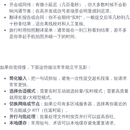
开会或同传：有微小延迟（几百毫秒），但大多数时候不会影
响沟通节奏；在高并发或信号差场景会明显感到迟滞。
翻译长报告或合同：你不会期待“实时”，一般提交后等几秒到几
十秒拿结果，适合离线校对和人工复核。
旅行时用拍照翻译菜单：通常能在一到三秒看到结果，差不多
是你举起手机拍照并瞄一下的时间。
性能瓶颈与优化建议（用户可直接采取的操
作）
如果你觉得慢，下面这些做法常常能立竿见影：
简化输入
：把一句话拆短，避免一次性提交超长段落，短请求
常常更快。
选择合适模式
：需要实时互动就选轻量/实时模式；需要高质量
就用批量/大模型模式。
切换网络或节点
：如果公司有多区域服务器，选择离你最近的
节点能减少 RTT（往返时延）。
并行与批处理
：批量处理文件时按页并行可以提高吞吐。
本地缓存
：常用短句、术语可以本地缓存避免重复请求。