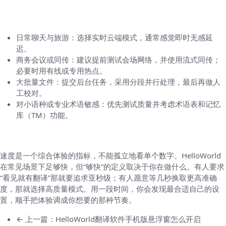
如果你关心“我用起来到底会怎么样？”（几条
快速建议）
日常聊天与旅游：选择实时云端模式，通常感觉即时无感延
迟。
商务会议或同传：建议提前测试会场网络，并使用流式同传；
必要时用有线或专用热点。
大批量文件：提交后台任务，采用分段并行处理，最后再做人
工校对。
对小语种或专业术语敏感：优先测试质量并考虑术语表和记忆
库（TM）功能。
最后随口说一点（真实且不完美的想法）
速度是一个综合体验的指标，不能孤立地看单个数字。HelloWorld
在常见场景下足够快，但“够快”的定义取决于你在做什么。有人要求
“看见就有翻译”那就要追求亚秒级；有人愿意等几秒换取更高准确
度，那就选择高质量模式。用一段时间，你会发现最合适自己的设
置，顺手把体验调成你想要的那种节奏。
← 上一篇：HelloWorld翻译软件手机版悬浮窗怎么开启