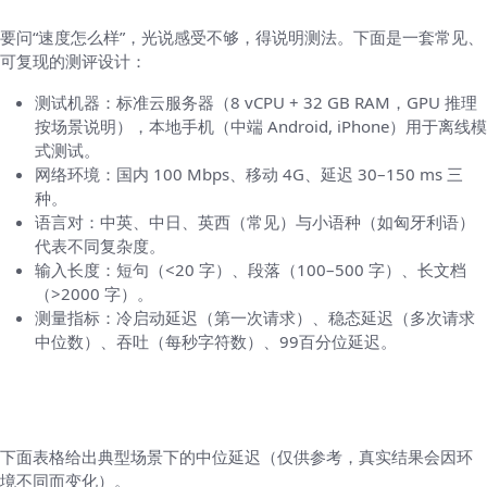
要问“速度怎么样”，光说感受不够，得说明测法。下面是一套常见、
可复现的测评设计：
测试机器：标准云服务器（8 vCPU + 32 GB RAM，GPU 推理
按场景说明），本地手机（中端 Android, iPhone）用于离线模
式测试。
网络环境：国内 100 Mbps、移动 4G、延迟 30–150 ms 三
种。
语言对：中英、中日、英西（常见）与小语种（如匈牙利语）
代表不同复杂度。
输入长度：短句（<20 字）、段落（100–500 字）、长文档
（>2000 字）。
测量指标：冷启动延迟（第一次请求）、稳态延迟（多次请求
中位数）、吞吐（每秒字符数）、99百分位延迟。
示例测评结果（样本数据，来自上述测试环
境）
下面表格给出典型场景下的中位延迟（仅供参考，真实结果会因环
境不同而变化）。