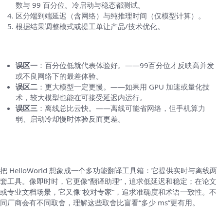
数与 99 百分位。冷启动与稳态都测试。
区分端到端延迟（含网络）与纯推理时间（仅模型计算）。
根据结果调整模式或提工单让产品/技术优化。
常见误区（别被表面数字骗了）
误区一
：百分位低就代表体验好。——99百分位才反映高并发
或不良网络下的最差体验。
误区二
：更大模型一定更慢。——如果用 GPU 加速或量化技
术，较大模型也能在可接受延迟内运行。
误区三
：离线总比云快。——离线可能省网络，但手机算力
弱、启动冷却慢时体验反而更差。
对比参考（如何理解 HelloWorld 在市场中的
定位）
把 HelloWorld 想象成一个多功能翻译工具箱：它提供实时与离线两
套工具。像即时时，它更像“翻译助理”，追求低延迟和稳定；在论文
或专业文档场景，它又像“校对专家”，追求准确度和术语一致性。不
同厂商会有不同取舍，理解这些取舍比盲看“多少 ms”更有用。