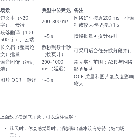
场景
典型中位延迟
备注
短文本（<20
网络好时接近200 ms；小语
200–800 ms
字）、云端
种或较大模型接近1 s
段落翻译（100–
按段批量可提升吞吐
1–5 s
500 字）、云端
长文档（整篇论
数秒到数十秒
可采用后台任务或分段并行
文）批量
（按页计）
语音同传（端到
200–1000
常见实时范围；ASR 与网络
ms（延迟）
端）
影响显著
OCR 质量和图片复杂度影响
图片 OCR + 翻译
1–3 s
较大
把数据翻译成用户能感受到的东西（生活化说
明）
上面数字看起来抽象，可以这样理解：
聊天时：你会感觉即时，消息弹出基本没有等待（短句场
景）。