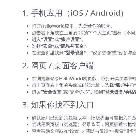
1. 手机应用（iOS / Android）
打开HelloWorld应用，先登录你的账号。
点击右下角或左上角的“我的”/“个人主页”图标（不
进入
“设置”
或
“账户设置”
。
选择
“安全”
或
“隐私与安全”
。
在安全页里找到
“登录设备”
、
“设备管理”
或
“设备与会
2. 网页 / 桌面客户端
在浏览器登录HelloWorld网页版，或打开桌面客
点击页面右上角的头像或邮箱地址，选择
“账户中心
进入
“安全设置”
或
“安全中心”
，找到
“登录设备/会话
3. 如果你找不到入口
确认应用已更新到最新版本，旧版界面可能把入口
尝试用网页版（浏览器）登录查看，网页版通常把“
查看帮助文档或在“设置 → 帮助与反馈”中搜索“设备”