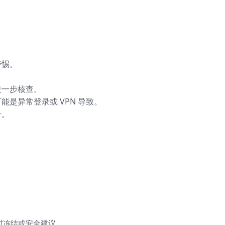
警惕。
。
进一步核查。
是异常登录或 VPN 导致。
号。
临时冻结或安全建议。