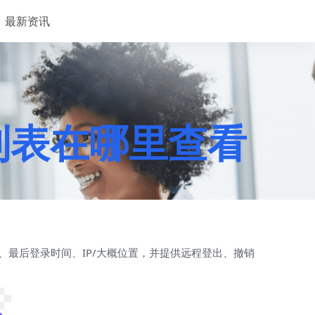
最新资讯
备列表在哪里查看
、类型、最后登录时间、IP/大概位置，并提供远程登出、撤销