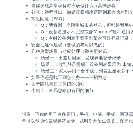
当你发现异常设备时应该做什么（具体步骤）
补充：远程登出、撤销授权和改密码到底有啥差别
常见问题（FAQ）
Q：我看到一个陌生城市的登录，但那是我用V
Q：设备名显示不完整或像“Chrome”这种通
Q：有时设备列表里看不到某次可疑登录记录
安全性延伸建议（要做的与可以做的）
几种典型场景与对应处理（举例更好记）
场景一：出差后回家，发现异地登录记录
场景二：收到登录提醒但设备列表显示为“未知
场景三：家人共用一台平板，列表里显示多个“
如果你还是找不到怎么办——三招救急
关于隐私与日志保留的须知
小贴士，容易忽略但有用的细节
先把原理说清楚：为什么要能看“登录设
想像一下你的房子有多扇门，手机、电脑、平板、网页端
单可以帮助你发现异常登录、及时断开陌生设备，保护账
在哪里能找到“登录设备”——按平台分