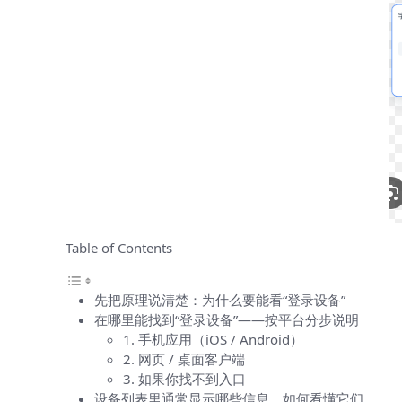
Table of Contents
先把原理说清楚：为什么要能看“登录设备”
在哪里能找到“登录设备”——按平台分步说明
1. 手机应用（iOS / Android）
2. 网页 / 桌面客户端
3. 如果你找不到入口
设备列表里通常显示哪些信息，如何看懂它们