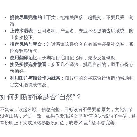
HelloWorld获得自然译文）
提供尽量完整的上下文：
把相关段落一起提交，不要只丢一句
话。
上传术语表：
公司名称、产品名、专业术语提前告诉系统，防
止多次校正。
指定风格与受众：
告诉系统这是给客户的邮件还是社交帖，系
统会调整语气。
使用翻译记忆：
长期项目启用记忆库，减少反复修改。
接受多候选并微调：
多看几个译法，挑最自然的，顺手点保存
为偏好。
利用图片与语音作为线索：
图片中的文字或语音语调能帮助判
定文化语境或情感。
如何判断翻译是否“自然”？
不复杂：读起来顺，信息完整，目标读者不需要猜原文，文化细节
没有出错，术语一致。如果你发现译文里有“直译味”或句子生硬，通
常说明上下文或风格参数没到位，或者术语库还不够完善。
一些常见问题（随手记）