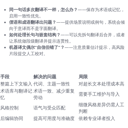
同一句话多次翻译不一样，怎么办？
——保存为术语或记忆，
启用一致性优先。
俚语和成语翻译出问题？
——提供场景说明或例句，系统会倾
向于意译而不是字面翻译。
如何处理长句与嵌套结构？
——可以先拆句翻译后合并，或者
让系统做段级翻译并提示连贯性。
机器译文偶尔“自信但错了”？
——注意质量估计提示，高风险
片段提交人工校对。
技术对照表（简明）
手段
解决的问题
局限
整篇上下文输入
代词、主题一致性
对超长文本处理成本高
术语库与翻译记
术语一致、减少重复
需要手工维护与导入
忆
劳动
细微风格差异仍需人工
风格控制
语气与受众匹配
判断
后编辑协同
提高可用度与准确度
依赖专业译者投入