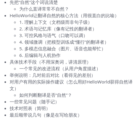
先把“自然”这个词说清楚
为什么直译常常不自然？
HelloWorld让翻译自然的核心方法（用很直白的比喻）
1. 理解上下文（文档级而非句子级）
2. 术语与记忆库（像有记性的翻译者）
3. 可控风格与语气（口吻可以调）
4. 领域微调（把模型训练成“懂行”的翻译者）
5. 多模态信息融合（图片、语音也能帮忙）
6. 后编辑与人机协作
具体技术手段（不用深奥词，讲清原理）
一个常见的改进流程（从用户角度描述）
举例说明：几对前后对比（看得见的差别）
对用户有用的实际操作建议（怎么用好HelloWorld获得自然译
文）
如何判断翻译是否“自然”？
一些常见问题（随手记）
技术对照表（简明）
最后顺带说几句（像是在写给朋友）
先把“自然”这个词说清楚