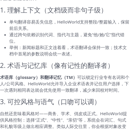
1. 理解上下文（文档级而非句子级）
单句翻译容易丢失信息，HelloWorld支持整段/整篇输入，保留
前后关系。
通过跨句依赖识别代词、指代与主题，避免“他/她/它”指代错
位。
举例：新闻标题和正文连着看，术语翻译会保持一致；技术文
档中首尾的参数说明会统一表述。
2. 术语与记忆库（像有记性的翻译者）
术语库（glossary）和翻译记忆（TM）
可以锁定行业专有名词和个
人/公司风格。HelloWorld允许导入企业术语表并记住用户选择，下
一次遇到相同表达就会优先使用一致翻译，减少来回校对时间。
3. 可控风格与语气（口吻可以调）
自然还意味着风格对——商务、学术、俏皮或正式。HelloWorld提
供风格控制：选择“正式”、“中性”、“亲切”等，系统会在词汇、句式
和礼貌等级上做出相应调整。类似人际交往里，你会根据对象改变