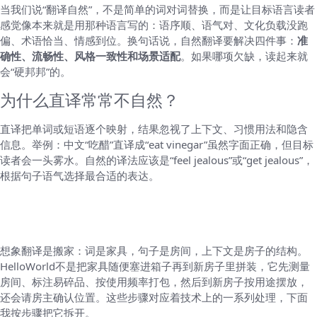
当我们说“翻译自然”，不是简单的词对词替换，而是让目标语言读者
感觉像本来就是用那种语言写的：语序顺、语气对、文化负载没跑
偏、术语恰当、情感到位。换句话说，自然翻译要解决四件事：
准
确性、流畅性、风格一致性和场景适配
。如果哪项欠缺，读起来就
会“硬邦邦”的。
为什么直译常常不自然？
直译把单词或短语逐个映射，结果忽视了上下文、习惯用法和隐含
信息。举例：中文“吃醋”直译成“eat vinegar”虽然字面正确，但目标
读者会一头雾水。自然的译法应该是“feel jealous”或“get jealous”，
根据句子语气选择最合适的表达。
HelloWorld让翻译自然的核心方法（用很直
白的比喻）
想象翻译是搬家：词是家具，句子是房间，上下文是房子的结构。
HelloWorld不是把家具随便塞进箱子再到新房子里拼装，它先测量
房间、标注易碎品、按使用频率打包，然后到新房子按用途摆放，
还会请房主确认位置。这些步骤对应着技术上的一系列处理，下面
我按步骤把它拆开。