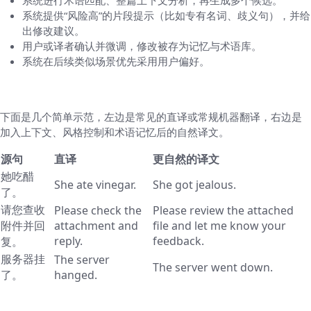
系统提供“风险高”的片段提示（比如专有名词、歧义句），并给
出修改建议。
用户或译者确认并微调，修改被存为记忆与术语库。
系统在后续类似场景优先采用用户偏好。
举例说明：几对前后对比（看得见的差别）
下面是几个简单示范，左边是常见的直译或常规机器翻译，右边是
加入上下文、风格控制和术语记忆后的自然译文。
源句
直译
更自然的译文
她吃醋
She ate vinegar.
She got jealous.
了。
请您查收
Please check the
Please review the attached
附件并回
attachment and
file and let me know your
reply.
feedback.
复。
服务器挂
The server
The server went down.
了。
hanged.
对用户有用的实际操作建议（怎么用好