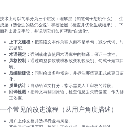
具体技术手段（不用深奥词，讲清原理）
技术上可以简单分为三个层次：理解层（知道句子想说什么）、生
成层（选合适的话怎么说）和校验层（检查并优化生成结果）。下
面列出常见手段，并说明它们如何帮助“自然化”。
上下文建模：
把整段文本作为输入而不是单句，减少代词、时
态错配。
术语锁定：
强制或建议使用术语库中的翻译，保证一致性。
风格控制：
通过调整参数或模板改变礼貌级别、句式长短或口
吻。
后编辑建议：
同时给出多种候选，并标注哪些更正式或更口语
化。
质量估计：
自动给译文打分，指示需要人工审校的片段。
回译检测：
把译文再翻回原语，检查信息丢失或偏差，作为修
正依据。
一个常见的改进流程（从用户角度描述）
用户上传文档并选择行业与风格。
系统进行术语匹配、整篇上下文分析，再生成多个候选。