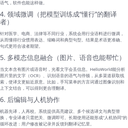
语气，软件也能这样做。
4. 领域微调（把模型训练成“懂行”的翻译
者）
针对医学、电商、法律等不同行业，系统会用行业语料进行微调，
从而懂得行业惯用表达、缩略词和典型句型。结果是术语更准确、
句式更符合读者期望。
5. 多模态信息融合（图片、语音也能帮忙）
当文本含有图片或语音时，光看文字会丢信息。HelloWorld能分析
图片里的文字（OCR）、识别语音的语气与停顿，从多渠道获取线
索，使译文更贴近原意。比如，手写菜单的方言词通过图像识别和
上下文结合，可以得到更合理翻译。
6. 后编辑与人机协作
机器先译，人再校。系统提供高亮建议、多个候选译文与典型替
换，专业译者只需把关、微调即可。长期使用还能形成“人机协同”的
循环改进：用户修改被记录并反馈到翻译记忆里。