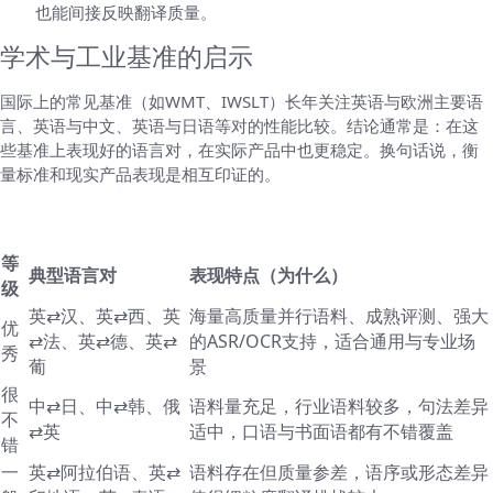
也能间接反映翻译质量。
学术与工业基准的启示
国际上的常见基准（如WMT、IWSLT）长年关注英语与欧洲主要语
言、英语与中文、英语与日语等对的性能比较。结论通常是：在这
些基准上表现好的语言对，在实际产品中也更稳定。换句话说，衡
量标准和现实产品表现是相互印证的。
把“好”的等级划一划：一个实用表格
等
典型语言对
表现特点（为什么）
级
英⇄汉、英⇄西、英
海量高质量并行语料、成熟评测、强大
优
⇄法、英⇄德、英⇄
的ASR/OCR支持，适合通用与专业场
秀
葡
景
很
中⇄日、中⇄韩、俄
语料量充足，行业语料较多，句法差异
不
⇄英
适中，口语与书面语都有不错覆盖
错
一
英⇄阿拉伯语、英⇄
语料存在但质量参差，语序或形态差异