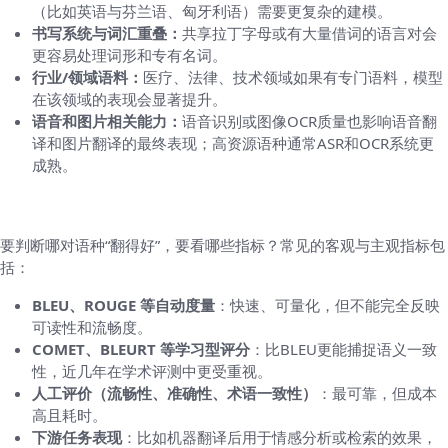
（比如英语与芬兰语、匈牙利语）需要更复杂的建模。
书写系统与词汇重叠：
共享拉丁字母或有大量借词的语言对会
更容易处理词形和专有名词。
行业/领域语料：
医疗、法律、技术领域如果有专门语料，模型
在该领域的表现会显著提升。
语音和图片相关能力：
语音识别或图像OCR质量也影响语音翻
译和图片翻译的最终表现；高资源语种通常ASR和OCR系统更
成熟。
评价翻译“好坏”的几个客观标准
要判断哪对语种“翻得好”，要看哪些指标？常见的客观与主观指标包
括：
BLEU、ROUGE 等自动度量
：快速、可量化，但不能完全反映
可读性和流畅度。
COMET、BLEURT 等学习型评分
：比BLEU更能捕捉语义一致
性，近几年在学术评测中更受重视。
人工评价（流畅性、准确性、术语一致性）
：最可靠，但成本
高且耗时。
下游任务表现
：比如机器翻译后用于情感分析或检索的效果，