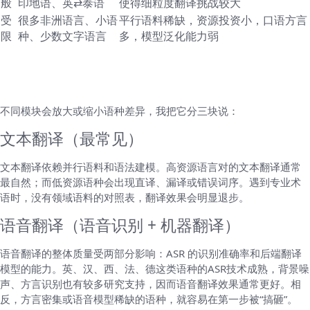
般
印地语、英⇄泰语
使得细粒度翻译挑战较大
受
很多非洲语言、小语
平行语料稀缺，资源投资小，口语方言
限
种、少数文字语言
多，模型泛化能力弱
细分场景：文本、语音、图片识别，哪个语种
表现差别最大？
不同模块会放大或缩小语种差异，我把它分三块说：
文本翻译（最常见）
文本翻译依赖并行语料和语法建模。高资源语言对的文本翻译通常
最自然；而低资源语种会出现直译、漏译或错误词序。遇到专业术
语时，没有领域语料的对照表，翻译效果会明显退步。
语音翻译（语音识别 + 机器翻译）
语音翻译的整体质量受两部分影响：ASR 的识别准确率和后端翻译
模型的能力。英、汉、西、法、德这类语种的ASR技术成熟，背景噪
声、方言识别也有较多研究支持，因而语音翻译效果通常更好。相
反，方言密集或语音模型稀缺的语种，就容易在第一步被“搞砸”。