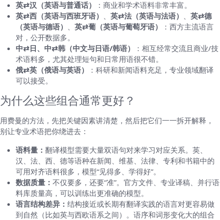
英⇄汉（英语与普通话）
：商业和学术语料非常丰富。
英⇄西（英语与西班牙语）
、
英⇄法（英语与法语）
、
英⇄德
（英语与德语）
、
英⇄葡（英语与葡萄牙语）
：西方主流语言
对，公开数据多。
中⇄日、中⇄韩（中文与日语/韩语）
：相互经常交流且商业/技
术语料多，尤其处理短句和日常用语很不错。
俄⇄英（俄语与英语）
：科研和新闻语料充足，专业领域翻译
可以接受。
为什么这些组合通常更好？
用费曼的方法，先把关键因素讲清楚，然后把它们一一拆开解释，
别让专业术语把你绕进去：
语料量：
翻译模型需要大量双语句对来学习对应关系。英、
汉、法、西、德等语种在新闻、维基、法律、专利和书籍中的
可用对齐语料很多，模型“见得多、学得好”。
数据质量：
不仅要多，还要“准”。官方文件、专业译稿、并行语
料库质量高，可以训练出更准确的模型。
语言结构差异：
结构接近或长期有翻译实践的语言对更容易做
到自然（比如英与西欧语系之间）。语序和词形变化大的组合