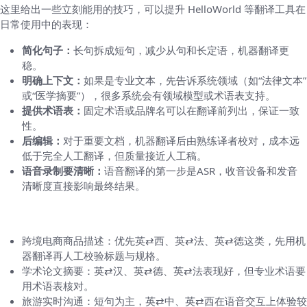
这里给出一些立刻能用的技巧，可以提升 HelloWorld 等翻译工具在
日常使用中的表现：
简化句子：
长句拆成短句，减少从句和长定语，机器翻译更
稳。
明确上下文：
如果是专业文本，先告诉系统领域（如“法律文本”
或“医学摘要”），很多系统会有领域模型或术语表支持。
提供术语表：
固定术语或品牌名可以在翻译前列出，保证一致
性。
后编辑：
对于重要文档，机器翻译后由熟练译者校对，成本远
低于完全人工翻译，但质量接近人工稿。
语音录制要清晰：
语音翻译的第一步是ASR，收音设备和发音
清晰度直接影响最终结果。
举几个真实场景，你会怎么选语言对或策略
跨境电商商品描述：优先英⇄西、英⇄法、英⇄德这类，先用机
器翻译再人工校验标题与规格。
学术论文摘要：英⇄汉、英⇄德、英⇄法表现好，但专业术语要
用术语表核对。
旅游实时沟通：短句为主，英⇄中、英⇄西在语音交互上体验较