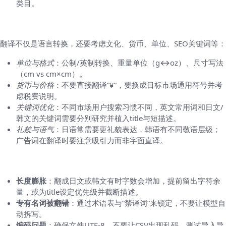
类目。
本地化细节（常被忽视但影响转化）
翻译不仅是语言转换，还要考虑文化、货币、单位、SEO关键词等：
单位与格式
：公制/英制转换、重量单位（g↔oz）、尺寸写法
（cm vs cm×cm）。
货币与价格
：不要直接翻译“¥”，要换成目标市场通用符号并考
虑税费说明。
关键词优化
：不同市场用户搜索习惯不同，英文常用词和日文/
韩文的关键词需要分别研究并植入title与短描述。
礼貌与语气
：日语常需要更礼貌表达，韩语有不同敬语层级；
广告词在翻译时要注意吸引力而非字面直译。
常见问题与对策
长度膨胀
：翻成日文或韩文有时字数会增加，提前留出字符余
量，或为title设定优先级并截断描述。
专有名词被翻错
：通过术语表与“禁译词”来锁定，不要让模型自
动拆写。
编码问题
：确保文件UTF-8，不要让CSV出现乱码，测试导入导