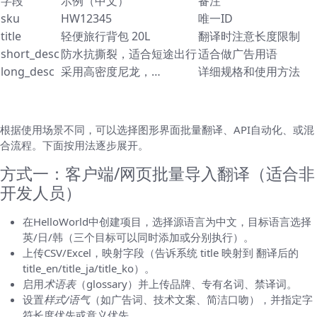
字段
示例（中文）
备注
sku
HW12345
唯一ID
title
轻便旅行背包 20L
翻译时注意长度限制
short_desc
防水抗撕裂，适合短途出行
适合做广告用语
long_desc
采用高密度尼龙，…
详细规格和使用方法
用HelloWorld的几种可行方式（操作流程）
根据使用场景不同，可以选择图形界面批量翻译、API自动化、或混
合流程。下面按用法逐步展开。
方式一：客户端/网页批量导入翻译（适合非
开发人员）
在HelloWorld中创建项目，选择源语言为中文，目标语言选择
英/日/韩（三个目标可以同时添加或分别执行）。
上传CSV/Excel，映射字段（告诉系统 title 映射到 翻译后的
title_en/title_ja/title_ko）。
启用
术语表
（glossary）并上传品牌、专有名词、禁译词。
设置
样式/语气
（如广告词、技术文案、简洁口吻），并指定字
符长度优先或意义优先。