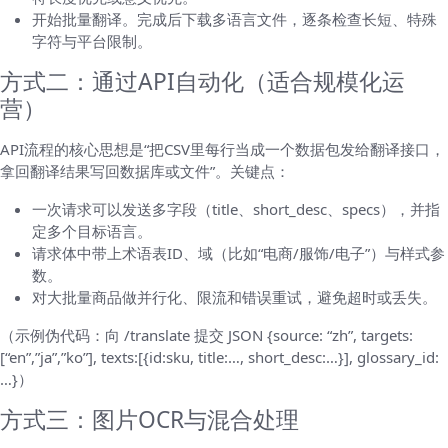
开始批量翻译。完成后下载多语言文件，逐条检查长短、特殊
字符与平台限制。
方式二：通过API自动化（适合规模化运
营）
API流程的核心思想是“把CSV里每行当成一个数据包发给翻译接口，
拿回翻译结果写回数据库或文件”。关键点：
一次请求可以发送多字段（title、short_desc、specs），并指
定多个目标语言。
请求体中带上术语表ID、域（比如“电商/服饰/电子”）与样式参
数。
对大批量商品做并行化、限流和错误重试，避免超时或丢失。
（示例伪代码：向 /translate 提交 JSON {source: “zh”, targets:
[“en”,”ja”,”ko”], texts:[{id:sku, title:…, short_desc:…}], glossary_id:
…}）
方式三：图片OCR与混合处理