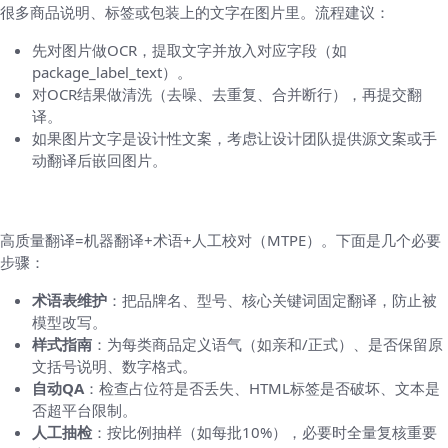
很多商品说明、标签或包装上的文字在图片里。流程建议：
先对图片做OCR，提取文字并放入对应字段（如
package_label_text）。
对OCR结果做清洗（去噪、去重复、合并断行），再提交翻
译。
如果图片文字是设计性文案，考虑让设计团队提供源文案或手
动翻译后嵌回图片。
质量控制：不要把翻译当成“丢进去就完”
高质量翻译=机器翻译+术语+人工校对（MTPE）。下面是几个必要
步骤：
术语表维护
：把品牌名、型号、核心关键词固定翻译，防止被
模型改写。
样式指南
：为每类商品定义语气（如亲和/正式）、是否保留原
文括号说明、数字格式。
自动QA
：检查占位符是否丢失、HTML标签是否破坏、文本是
否超平台限制。
人工抽检
：按比例抽样（如每批10%），必要时全量复核重要