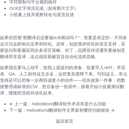
字符限制与平台规则核对
OCR文字清洗完成（如有图片文字）
小批量上线并观察转化与退货反馈
一些会想起的问题（边想边写的提示）
如果你想着“那翻译后还要做A/B测试吗？”，答案是肯定的：不同表
达方式会影响点击率和转化。还有，别忽视评价区的语言支持，买
家提问和客服应同步多语言策略。对了，品牌宣传语通常要做创意
翻译而非直译，这点很容易被盲目自动化流程忽略。
如果现在要马上动手，按我上面提到的准备、批量导入/API、术语
表、QA、人工校对这五步走，会把复杂度降下来。写到这儿，有点
觉得还可以把每一步再拆成更小的动作——但先做第一件事：把数
据整理成标准的CSV，然后备份一份原件，接着开始小批量测试翻
译，慢慢把流程自动化起来。
← 上一篇：HelloWorld翻译软件术语库是什么功能
下一篇：HelloWorld翻译软件主界面有哪些功能模块 →
返回首页