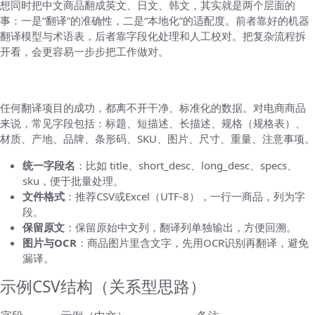
想同时把中文商品翻成英文、日文、韩文，其实就是两个层面的
事：一是“翻译”的准确性，二是“本地化”的适配度。前者靠好的机器
翻译模型与术语表，后者靠字段化处理和人工校对。把复杂流程拆
开看，会更容易一步步把工作做对。
准备工作：先把素材整理好
任何翻译项目的成功，都离不开干净、标准化的数据。对电商商品
来说，常见字段包括：标题、短描述、长描述、规格（规格表）、
材质、产地、品牌、条形码、SKU、图片、尺寸、重量、注意事项。
统一字段名
：比如 title、short_desc、long_desc、specs、
sku，便于批量处理。
文件格式
：推荐CSV或Excel（UTF-8），一行一商品，列为字
段。
保留原文
：保留原始中文列，翻译列单独输出，方便回溯。
图片与OCR
：商品图片里含文字，先用OCR识别再翻译，避免
漏译。
示例CSV结构（关系型思路）