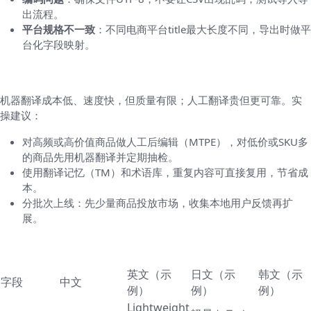
出流程。
平台规格不一致
：不同电商平台title最大长度不同，导出时做平
台化字段映射。
成本与效率平衡
机器翻译成本低、速度快，但质量有限；人工翻译贵但更可靠。实
操建议：
对高频或高价值商品做人工后编辑（MTPE），对低价或SKU多
的商品先用机器翻译并定期抽检。
使用翻译记忆（TM）和术语库，重复内容可直接复用，节省成
本。
分批次上线：先少量商品投放市场，收集本地用户反馈再扩
展。
示例：一个商品从中文到英/日/韩的翻译示例
英文（示
日文（示
韩文（示
字段
中文
例）
例）
例）
Lightweight