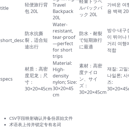
軽量トラベ
轻便旅行背
가벼운 여
Travel
ルバックパ
title
包 20L
Backpack
용 백팩 20
ック 20L
20L
Water-
방수·내구
resistant,
防水抗撕
防水・耐裂
이 뛰어나 
tear-proof
裂，适合短
で短期旅行
short_desc
—perfect
거리 여행
途出行
に最適
for short
적합
trips
Material:
素材：高密
材质：高密
재질: 고밀
High-
度ナイロ
度尼龙；尺
나일론; 사
density
specs
ン、サイ
寸：
nylon; Size:
즈:
ズ：
30×20×45
30×20×45cm
30×20×45
30×20×45cm
cm
上线前的最终清单（Checklist）
CSV字段映射确认并备份原始文件
术语表上传并锁定专有名词