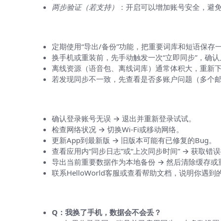
两步验证（若支持）
：开启可以增加账号安全，避
实用小技巧（让同步更可靠）
定期使用“导出/备份”功能，把重要词库和短语保存
换手机或重装前，先手动触发一次“立即同步”，确
离线资源（语音包、离线词库）通常体积大，重新下载
若发现同步不一致，先查看是否多账户问题（多个
如果同步失败，逐步排查的顺序
确认登录账号无误 → 退出并重新登录试试。
检查网络状况 → 切换Wi‑Fi或移动网络。
更新App到最新版 → 旧版本可能有已修复的Bug。
查看应用内“同步日志”或“上次同步时间” → 获取错
导出当前重要数据作为本地备份 → 然后清除缓存或
联系HelloWorld客服或查看帮助文档，说明你遇
常见问答（像邻居问我一样回答）
Q：我换了手机，数据会不会丢？