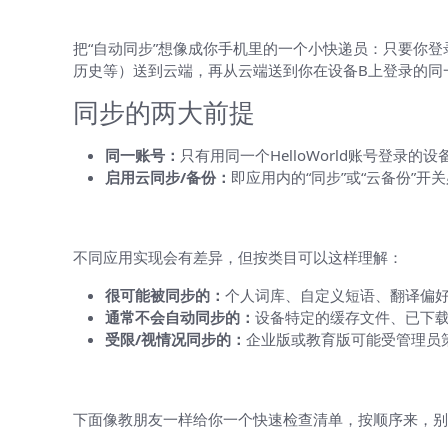
先把基本概念讲清楚：什么是“自动同步
把“自动同步”想像成你手机里的一个小快递员：只要你
历史等）送到云端，再从云端送到你在设备B上登录的同
同步的两大前提
同一账号：
只有用同一个HelloWorld账号登录
启用云同步/备份：
即应用内的“同步”或“云备份”
哪些设置通常会被同步？哪些不会？
不同应用实现会有差异，但按类目可以这样理解：
很可能被同步的：
个人词库、自定义短语、翻译偏好
通常不会自动同步的：
设备特定的缓存文件、已下
受限/视情况同步的：
企业版或教育版可能受管理员
如何检查HelloWorld是否在你设备
下面像教朋友一样给你一个快速检查清单，按顺序来，别