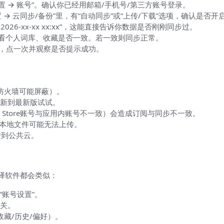
置 → 账号”。确认你已经用邮箱/手机号/第三方账号登录。
置 → 云同步/备份”里，有“自动同步”或“上传/下载”选项，确认是否开
26-xx-xx xx:xx”，这能直接告诉你数据是否刚刚同步过。
看个人词库、收藏是否一致。若一致则同步正常。
钮，点一次并观察是否提示成功。
）
防火墙可能屏蔽）。
更新到最新版试试。
 Store账号与应用内账号不一致）会造成订阅与同步不一致。
某些本地文件可能无法上传。
传到公共云。
观）
译软件都会类似：
入“账号设置”。
开关。
藏/历史/偏好）。