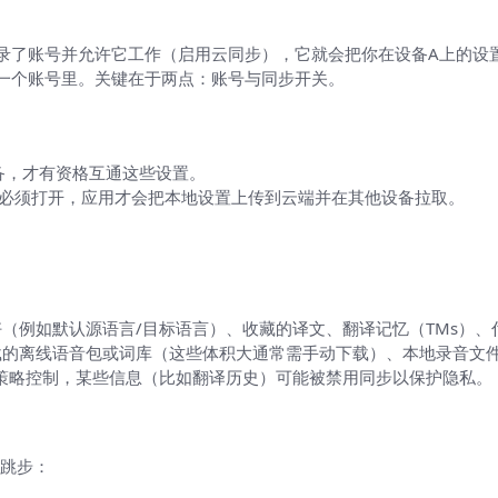
”
登录了账号并允许它工作（启用云同步），它就会把你在设备A上的设
一个账号里。关键在于两点：账号与同步开关。
的设备，才有资格互通这些设置。
开关必须打开，应用才会把本地设置上传到云端并在其他设备拉取。
（例如默认源语言/目标语言）、收藏的译文、翻译记忆（TMs）、
载的离线语音包或词库（这些体积大通常需手动下载）、本地录音文
策略控制，某些信息（比如翻译历史）可能被禁用同步以保护隐私。
上自动同步？（一步步）
跳步：