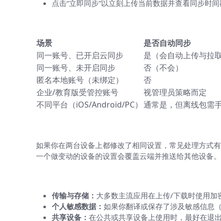
点击“立即同步”以立刻上传当前数据并查看同步时间
表格速查：不同场景下是否会自动同步
场景
是否自动同步
同一账号、已开启云同步
是（会自动上传与拉
同一账号、未开启同步
否（不会）
匿名本地账号（未绑定）
否
企业/教育版受管控账号
视管理员策略而定
不同平台（iOS/Android/PC）
通常是，但离线包需
冲突如何解决？谁的设置“赢”了？
如果你在两台设备上都修改了相同设置，常见处理方式有三
一个做变动的设备的设置会覆盖云端并推送给其他设备。
安全与隐私——需要注意的地方
传输与存储：
大多数主流应用在上传/下载时使用加密
个人敏感数据：
如果你翻译或保存了涉及敏感信息
共享设备：
在公共或共享设备上使用时，最好在退