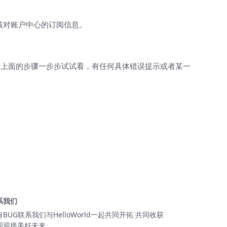
最好核对账户中心的订阅信息。
按上面的步骤一步步试试看，有任何具体错误提示或者某一
系我们
有BUG联系我们与HelloWorld一起共同开拓 共同收获
同迎接美好未来