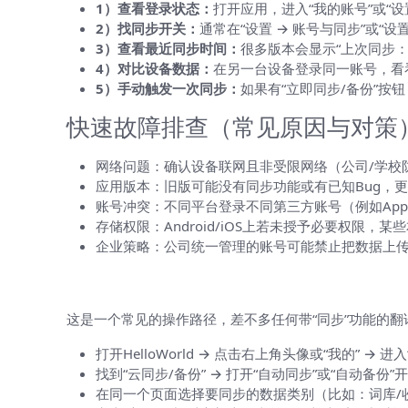
1）查看登录状态：
打开应用，进入“我的账号”或“设
2）找同步开关：
通常在“设置 → 账号与同步”或“设
3）查看最近同步时间：
很多版本会显示“上次同步：20
4）对比设备数据：
在另一台设备登录同一账号，看
5）手动触发一次同步：
如果有“立即同步/备份”按
快速故障排查（常见原因与对策
网络问题：确认设备联网且非受限网络（公司/学校
应用版本：旧版可能没有同步功能或有已知Bug，
账号冲突：不同平台登录不同第三方账号（例如App
存储权限：Android/iOS上若未授予必要权限，
企业策略：公司统一管理的账号可能禁止把数据上
具体操作示例（按步骤做，看起来更直
这是一个常见的操作路径，差不多任何带“同步”功能的翻
打开HelloWorld → 点击右上角头像或“我的” → 进
找到“云同步/备份” → 打开“自动同步”或“自动备份”
在同一个页面选择要同步的数据类别（比如：词库/收