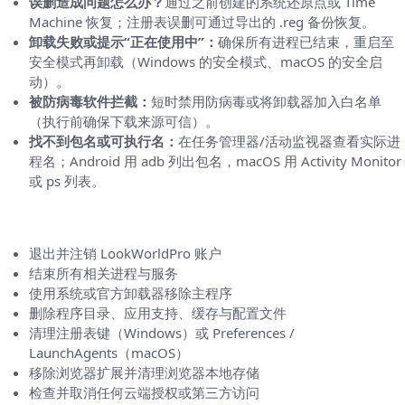
误删造成问题怎么办？
通过之前创建的系统还原点或 Time
Machine 恢复；注册表误删可通过导出的 .reg 备份恢复。
卸载失败或提示“正在使用中”：
确保所有进程已结束，重启至
安全模式再卸载（Windows 的安全模式、macOS 的安全启
动）。
被防病毒软件拦截：
短时禁用防病毒或将卸载器加入白名单
（执行前确保下载来源可信）。
找不到包名或可执行名：
在任务管理器/活动监视器查看实际进
程名；Android 用 adb 列出包名，macOS 用 Activity Monitor
或 ps 列表。
一张“核对清单”便于逐项确认
退出并注销 LookWorldPro 账户
结束所有相关进程与服务
使用系统或官方卸载器移除主程序
删除程序目录、应用支持、缓存与配置文件
清理注册表键（Windows）或 Preferences /
LaunchAgents（macOS）
移除浏览器扩展并清理浏览器本地存储
检查并取消任何云端授权或第三方访问