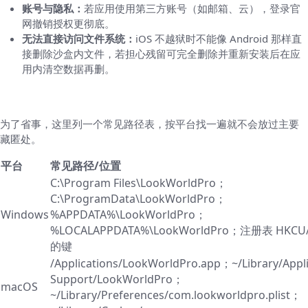
账号与隐私：
若应用使用第三方账号（如邮箱、云），登录官
网撤销授权更彻底。
无法直接访问文件系统：
iOS 不越狱时不能像 Android 那样直
接删除沙盒内文件，若担心残留可完全删除并重新安装后在应
用内清空数据再删。
残留清理：哪里最容易“躲”
为了省事，这里列一个常见路径表，按平台找一遍就不会放过主要
藏匿处。
平台
常见路径/位置
C:\Program Files\LookWorldPro；
C:\ProgramData\LookWorldPro；
Windows
%APPDATA%\LookWorldPro；
%LOCALAPPDATA%\LookWorldPro；注册表 HKCU
的键
/Applications/LookWorldPro.app；~/Library/Appli
Support/LookWorldPro；
macOS
~/Library/Preferences/com.lookworldpro.plist；