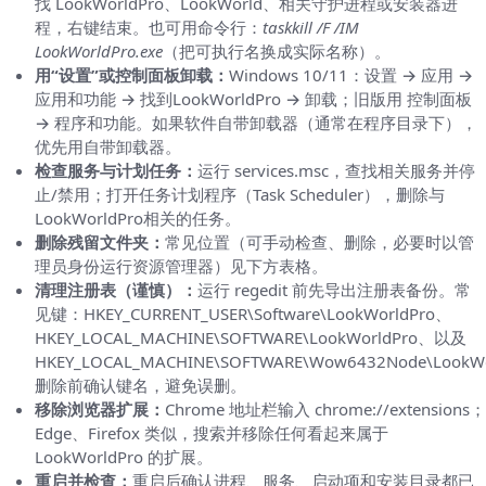
找 LookWorldPro、LookWorld、相关守护进程或安装器进
程，右键结束。也可用命令行：
taskkill /F /IM
LookWorldPro.exe
（把可执行名换成实际名称）。
用“设置”或控制面板卸载：
Windows 10/11：设置 → 应用 →
应用和功能 → 找到LookWorldPro → 卸载；旧版用 控制面板
→ 程序和功能。如果软件自带卸载器（通常在程序目录下），
优先用自带卸载器。
检查服务与计划任务：
运行 services.msc，查找相关服务并停
止/禁用；打开任务计划程序（Task Scheduler），删除与
LookWorldPro相关的任务。
删除残留文件夹：
常见位置（可手动检查、删除，必要时以管
理员身份运行资源管理器）见下方表格。
清理注册表（谨慎）：
运行 regedit 前先导出注册表备份。常
见键：HKEY_CURRENT_USER\Software\LookWorldPro、
HKEY_LOCAL_MACHINE\SOFTWARE\LookWorldPro、以及
HKEY_LOCAL_MACHINE\SOFTWARE\Wow6432Node\LookW
删除前确认键名，避免误删。
移除浏览器扩展：
Chrome 地址栏输入 chrome://extensions；
Edge、Firefox 类似，搜索并移除任何看起来属于
LookWorldPro 的扩展。
重启并检查：
重启后确认进程、服务、启动项和安装目录都已