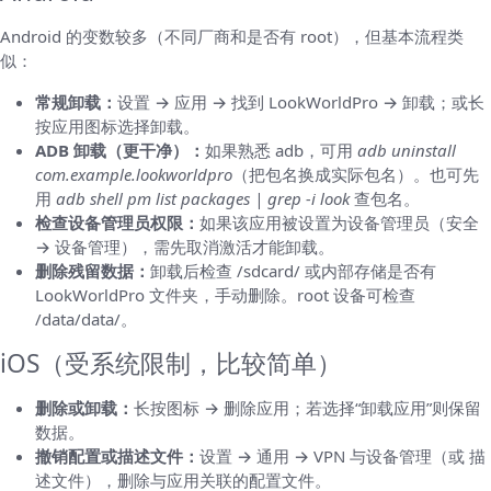
Android 的变数较多（不同厂商和是否有 root），但基本流程类
似：
常规卸载：
设置 → 应用 → 找到 LookWorldPro → 卸载；或长
按应用图标选择卸载。
ADB 卸载（更干净）：
如果熟悉 adb，可用
adb uninstall
com.example.lookworldpro
（把包名换成实际包名）。也可先
用
adb shell pm list packages | grep -i look
查包名。
检查设备管理员权限：
如果该应用被设置为设备管理员（安全
→ 设备管理），需先取消激活才能卸载。
删除残留数据：
卸载后检查 /sdcard/ 或内部存储是否有
LookWorldPro 文件夹，手动删除。root 设备可检查
/data/data/
。
iOS（受系统限制，比较简单）
删除或卸载：
长按图标 → 删除应用；若选择“卸载应用”则保留
数据。
撤销配置或描述文件：
设置 → 通用 → VPN 与设备管理（或 描
述文件），删除与应用关联的配置文件。