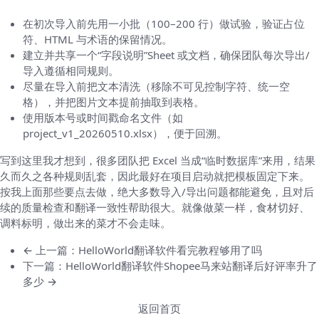
在初次导入前先用一小批（100–200 行）做试验，验证占位
符、HTML 与术语的保留情况。
建立并共享一个“字段说明”Sheet 或文档，确保团队每次导出/
导入遵循相同规则。
尽量在导入前把文本清洗（移除不可见控制字符、统一空
格），并把图片文本提前抽取到表格。
使用版本号或时间戳命名文件（如
project_v1_20260510.xlsx），便于回溯。
写到这里我才想到，很多团队把 Excel 当成“临时数据库”来用，结果
久而久之各种规则乱套，因此最好在项目启动就把模板固定下来。
按我上面那些要点去做，绝大多数导入/导出问题都能避免，且对后
续的质量检查和翻译一致性帮助很大。就像做菜一样，食材切好、
调料标明，做出来的菜才不会走味。
← 上一篇：HelloWorld翻译软件看完教程够用了吗
下一篇：HelloWorld翻译软件Shopee马来站翻译后好评率升了
多少 →
返回首页