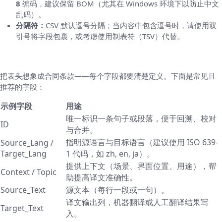
8
编码，建议保留 BOM（尤其在 Windows 环境下以防止中文
乱码）。
分隔符：
CSV 默认逗号分隔；当内容中包含逗号时，请使用双
引号将字段包裹，或考虑使用制表符（TSV）代替。
关键列与模板结构（必备与可选）
把表头想象成合同条款——每个字段都要清楚定义。下面是常见且
推荐的字段：
示例字段
用途
唯一标识一条句子或段落，便于回溯、校对
ID
与合并。
指明源语言与目标语言（建议使用 ISO 639-
Source_Lang /
Target_Lang
1 代码，如 zh, en, ja）。
提供上下文（场景、界面位置、用途），帮
Context / Topic
助提高译文准确性。
Source_Text
源文本（每行一段或一句）。
译文输出列，机器翻译或人工翻译结果写
Target_Text
入。