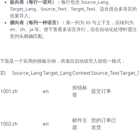
纵向表（每行一语对）：
每行包含 Source_Lang、
Target_Lang、Source_Text、Target_Text。适合混合多语言的
批量导入。
横向表（每列一种语言）：
第一列为 ID 与上下文，后续列为
en、zh、ja 等。便于查看多语言并行，但在自动化处理时需注
意列头精确匹配。
示例模板（建议直接复制使用）
下面是一个实用的模板示例，供项目启动或导入前统一格式：
ID
Source_Lang
Target_Lang
Context
Source_Text
Target_
按钮标
提交订单
1001
zh
en
签
邮件主
您的订单已
1002
zh
en
题
发货