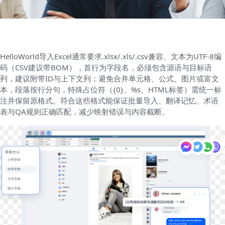
HelloWorld导入Excel通常要求.xlsx/.xls/.csv兼容、文本为UTF-8编
码（CSV建议带BOM），首行为字段名，必须包含源语与目标语
列，建议附带ID与上下文列；避免合并单元格、公式、图片或富文
本，段落按行分句，特殊占位符（{0}、%s、HTML标签）需统一标
注并保留原格式。符合这些格式能保证批量导入、翻译记忆、术语
表与QA规则正确匹配，减少映射错误与内容截断。