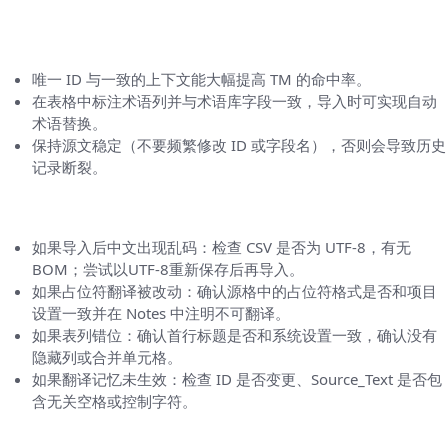
与翻译记忆（TM）和术语库对接的注意点
唯一 ID 与一致的上下文能大幅提高 TM 的命中率。
在表格中标注术语列并与术语库字段一致，导入时可实现自动
术语替换。
保持源文稳定（不要频繁修改 ID 或字段名），否则会导致历史
记录断裂。
常见问题与排查步骤（实用小贴士）
如果导入后中文出现乱码：检查 CSV 是否为 UTF-8，有无
BOM；尝试以UTF-8重新保存后再导入。
如果占位符翻译被改动：确认源格中的占位符格式是否和项目
设置一致并在 Notes 中注明不可翻译。
如果表列错位：确认首行标题是否和系统设置一致，确认没有
隐藏列或合并单元格。
如果翻译记忆未生效：检查 ID 是否变更、Source_Text 是否包
含无关空格或控制字符。
工作流优化建议（省时又稳妥）