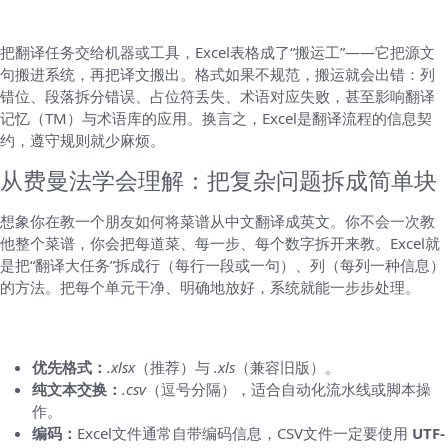
先说结论：为什么Excel格式很重要
把翻译任务交给机器或工具，Excel表格成了“搬运工”——它把源文
句搬进系统，再把译文搬出。格式如果不规范，搬运就会出错：列
错位、段落拆分错误、占位符丢失、术语对应失败，甚至影响翻译
记忆（TM）与术语库的应用。换言之，Excel是翻译流程的信息契
约，遵守规则就少麻烦。
从费曼法学会理解：把复杂问题拆成简单块
想象你在教一个朋友如何将菜谱从中文翻译成英文。你不会一次教
他整个菜谱，你会把每道菜、每一步、每个数字拆开来教。Excel就
是把“翻译大任务”拆成行（每行一段或一句）、列（每列一种信息）
的方法。把每个单元干净、明确地放好，系统就能一步步处理。
HelloWorld支持的文件类型与编码要求
优先格式：
.xlsx
（推荐）与
.xls
（兼容旧版）。
纯文本交换：
.csv
（逗号分隔），适合自动化流水线或脚本操
作。
编码：
Excel文件通常自带编码信息，CSV文件一定要使用
UTF-