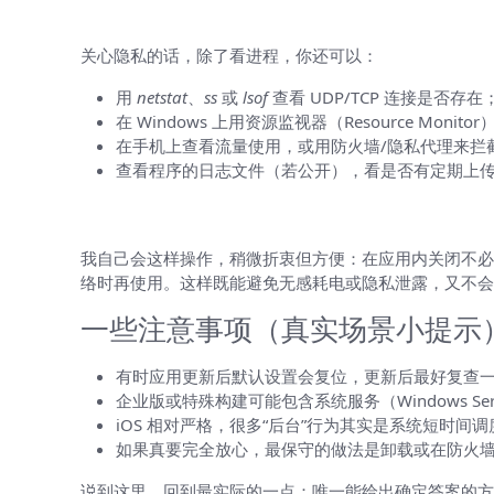
如何判断软件是否偷偷上传数据或占用
关心隐私的话，除了看进程，你还可以：
用
netstat
、
ss
或
lsof
查看 UDP/TCP 连接是否存在
在 Windows 上用资源监视器（Resource Monit
在手机上查看流量使用，或用防火墙/隐私代理来拦
查看程序的日志文件（若公开），看是否有定期上
如果你想既方便又安全，推荐的折衷方
我自己会这样操作，稍微折衷但方便：在应用内关闭不必要
络时再使用。这样既能避免无感耗电或隐私泄露，又不会
一些注意事项（真实场景小提示
有时应用更新后默认设置会复位，更新后最好复查
企业版或特殊构建可能包含系统服务（Windows Ser
iOS 相对严格，很多“后台”行为其实是系统短时
如果真要完全放心，最保守的做法是卸载或在防火
说到这里，回到最实际的一点：唯一能给出确定答案的方