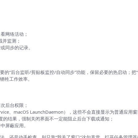
网络
；
or）看网络活动；
截并监测；
传或同步的记录。
案
的“后台监听/剪贴板监控/自动同步”功能，保留必要的热启动；把
牺牲工作效率。
）
一次后台权限；
vice、macOS LaunchDaemon），这些不会直接显示为普通
间调度的结果，强制关闭界面不一定能阻止后台下载或通知；
墙中屏蔽应用。
法，还是动手检查。别只靠“我关了窗口”这句直觉，打开任务管理