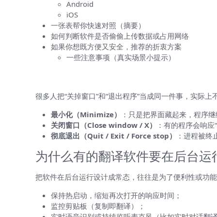
Android
iOS
一张表帮你快速对照（摘要）
如何判断软件是否偷偷上传数据或占用网络
如果你想既方便又安全，推荐的折衷方案
一些注意事项（真实场景小提示）
先把概念讲清楚：窗口关闭、最小化与
很多人把“关掉窗口”和“退出程序”当成同一件事，实际上不
最小化（Minimize）
：只是把界面藏起来，程序继
关闭窗口（Close window / X）
：有的程序会响应
彻底退出（Quit / Exit / Force stop）
：进程被终
为什么有的翻译软件要在后台运
把软件在后台运行设计成常态，往往是为了便利性或功能
保持热启动，缩短再次打开的响应时间；
监控剪贴板（复制即翻译）；
实时语音识别或持续监听麦克风（比如实时对话翻