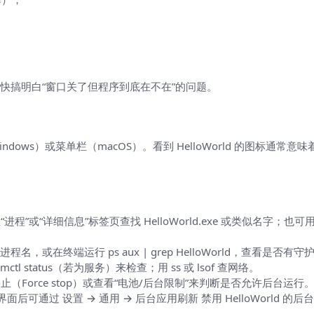
台运行（实用检查法）
快搞明白“窗口关了但程序到底在不在”的问题。
ws）或菜单栏（macOS）。看到 HelloWorld 的图标通常
在“进程”或“详细信息”标签页查找 HelloWorld.exe 或类似名字；也
找进程名，或在终端运行 ps aux | grep HelloWorld，查看是否有
systemctl status（若为服务）来检查；用 ss 或 lsof 查网络。
 强行停止（Force stop）或查看“电池/后台限制”来判断是否允许后台运行
面后可通过 设置 → 通用 → 后台应用刷新 禁用 HelloWorld