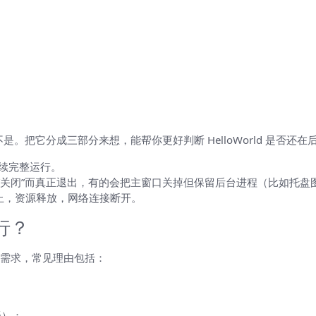
退出三件事
是。把它分成三部分来想，能帮你更好判断 HelloWorld 是否还在
续完整运行。
“关闭”而真正退出，有的会把主窗口关掉但保留后台进程（比如托盘
止，资源释放，网络连接断开。
行？
需求，常见理由包括：
译）；