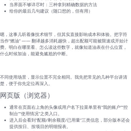
当界面不够详尽时：三种拿到精确数据的方法
给你的最后几句建议（随口想的，但有用）
先说为什么要关心剩余字符（这很实用）
嗯，这事儿听着像技术细节，但其实直接影响成本和体验。把字符
当作“燃油” —— 翻译越多消耗越快，超出配额可能被限速或开始计
费。明白在哪里看、怎么读这些数字，就像知道油表在什么位置，
什么时候加油，能避免尴尬的中断。
在哪里查看：按平台逐项列清
不同使用场景，显示位置不完全相同。我先把常见的几种平台讲清
楚，便于你先定位再深入。
网页版（浏览器）
通常在页面右上角的头像或用户名下拉菜单里有“我的账户”“控
制台”“使用情况”之类入口。
进入后会看到“配额/剩余额度/已用量”三类信息，部分版本还会
提供按日、按项目的明细报表。