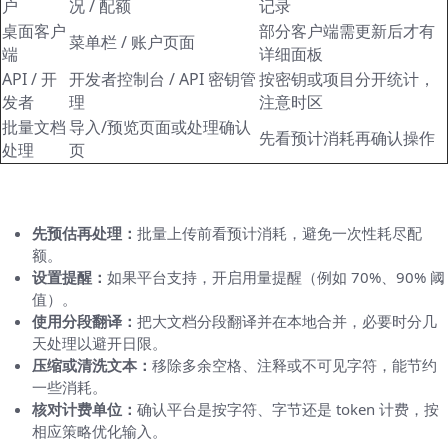
户
况 / 配额
记录
桌面客户
部分客户端需更新后才有
菜单栏 / 账户页面
端
详细面板
API / 开
开发者控制台 / API 密钥管
按密钥或项目分开统计，
发者
理
注意时区
批量文档
导入/预览页面或处理确认
先看预计消耗再确认操作
处理
页
实际操作技巧：节省字符与避免惊讶
先预估再处理：
批量上传前看预计消耗，避免一次性耗尽配
额。
设置提醒：
如果平台支持，开启用量提醒（例如 70%、90% 阈
值）。
使用分段翻译：
把大文档分段翻译并在本地合并，必要时分几
天处理以避开日限。
压缩或清洗文本：
移除多余空格、注释或不可见字符，能节约
一些消耗。
核对计费单位：
确认平台是按字符、字节还是 token 计费，按
相应策略优化输入。