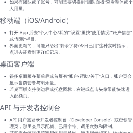
如果有团队或子账号，可能需要切换到“团队面板”查看整体或个
人用量。
移动端（iOS/Android）
打开 App 后去“个人中心/我的”“设置”里找“使用情况”“账户信息”
或“配额”栏目。
界面更精简，可能只给出“剩余字符/今日已用”这种实时指示，
点进去能看到更详细记录。
桌面客户端
很多桌面版在菜单栏或首屏有“账户/帮助/关于”入口，账户页会
显示当前套餐与剩余量。
若桌面版支持侧边栏或托盘图标，右键或点击头像常能快速进
入配额页。
API 与开发者控制台
API 用户需登录开发者控制台（Developer Console）或密钥管
理页，那里会展示配额、已用字符、调用次数和限制。
某些平台还提供按密钥的用量导出、历史记录和实时 Webhook