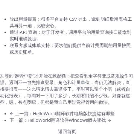
当界面不够详尽时：三种拿到精确数据的方法
导出用量报表：很多平台支持 CSV 导出，拿到明细后用表格工
具再算一遍，比较安心。
通过 API 查询：对于开发者，调用平台的用量查询接口能拿到
实时准确数据。
联系客服或账单支持：要求他们提供当前计费周期的用量快照
或历史账单。
给你的最后几句建议（随口想的，但有用）
别等到“翻译中断”才开始在意配额：把查看剩余字符变成常规操作习
惯。遇到不一致先排查登录、角色和计量单位，当仍无法解决，直
接要报表——这比猜来猜去靠谱多了。平时可以留个小表（或者自
动化报表），每周对一下用了多少，长期看能省不少钱。好像就这
些，嗯，有点啰嗦，但都是我自己用过觉得管用的做法。
← 上一篇：HelloWorld翻译软件电脑版快捷键有哪些
下一篇：HelloWorld翻译软件Windows版去哪找 →
返回首页