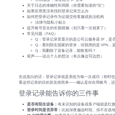
关于日志的准确性和局限（你需要知道的“坑”）
如果应用里没有找到登录记录怎么办
如何把登录记录作为证据交给客服或执法机构
法律与隐私小贴士
提升账号安全的长期措施（别只看一次就算了）
常见问题（FAQ）
Q：登录记录里显示的是公司云服务器 IP，是
Q：看到陌生国家的登录，但我用的是 VPN，
Q：我删除了设备记录，能恢复吗？
尾声——说点个人的想法（有点像边写边想）
先弄清楚：什么是“最近登录记录”，为
先说直白的话：登录记录就是系统为每一次成功（有时也
看这些记录的目的其实很简单——确认是你在用账号，还
登录记录能告诉你的三件事
是否有陌生设备：
有未识别的设备或客户端就是红
登录时间是否异常：
比如深夜偏远时段、你不在该