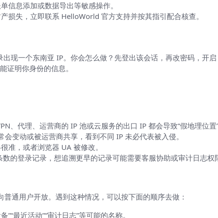
账单信息添加或数据导出等敏感操作。
失，立即联系 HelloWorld 官方支持并按其指引配合核查。
录出现一个东南亚 IP。你会怎么做？先登出该会话，再改密码，开启
能证明你身份的信息。
“坑”）
VPN、代理、运营商的 IP 池或云服务的出口 IP 都会导致“假地理位置
P 常常会变动或被运营商共享，看到不同 IP 未必代表被入侵。
很准，或者浏览器 UA 被修改。
定条数的登录记录，想追溯更早的记录可能需要客服协助或审计日志权
面向普通用户开放。遇到这种情况，可以按下面的顺序去做：
备”“最近活动”“审计日志”等可能的名称。