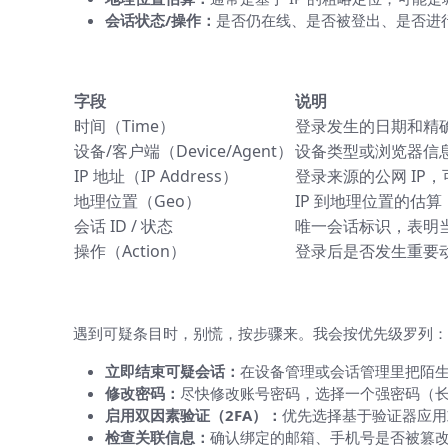
会话状态/操作：
是否仍在线、是否被登出、是否进
一张表帮你识别登录记录字段含义（常
字段
说明
时间（Time）
登录发生的日期和精确
设备/客户端（Device/Agent）
设备类型或浏览器信息（如 
IP 地址（IP Address）
登录来源的公网 IP
地理位置（Geo）
IP 到地理位置的估
会话 ID / 状态
唯一会话标识，表明
操作（Action）
登录后是否发生重要
如果发现可疑登录，应该怎么办（立刻
遇到可疑条目时，别慌，按步骤来。我会按优先级罗列：
立即结束可疑会话：
在设备管理或会话管理里把陌生设
修改密码：
尽快修改账号密码，选择一个强密码（
启用双因素验证（2FA）：
优先选择基于验证器应用
检查关联信息：
确认绑定的邮箱、手机号是否被篡