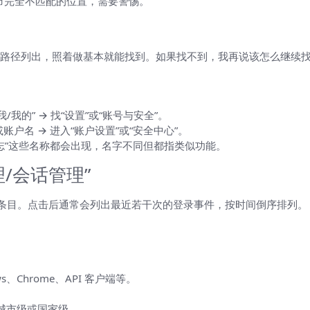
市完全不匹配的位置，需要警惕。
记录的通用步骤（适用于大多数用户）
路径列出，照着做基本就能找到。如果找不到，我再说该怎么继续
我/我的” → 找“设置”或“账号与安全”。
像或账户名 → 进入“账户设置”或“安全中心”。
动日志”这些名称都会出现，名字不同但都指类似功能。
/会话管理”
动”的条目。点击后通常会列出最近若干次的登录事件，按时间倒序排列。
ows、Chrome、API 客户端等。
是城市级或国家级。