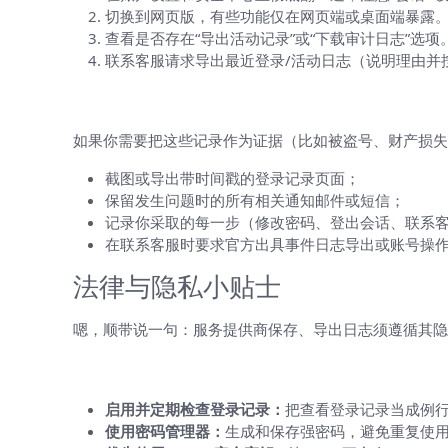
切换到网页版，有些功能仅在网页端或桌面端暴露
查看是否存在“导出活动记录”或“下载审计日志”选项
联系客服请求导出最近登录/活动日志（说明理由并
如何把登录记录作为证据交给客服或执
如果你需要把这些记录作为证据（比如被盗号、财产损失
截图或导出带时间戳的登录记录页面；
保留发生问题时的所有相关通知邮件或短信；
记录你采取的每一步（修改密码、登出会话、联系
在联系客服时要求官方出具事件日志导出或账号操
法律与隐私小贴士
嗯，顺带说一句：服务提供商保存、导出日志须遵循其隐
提升账号安全的长期措施（别只看一次
启用并定期检查登录记录：
把查看登录记录当成例
使用密码管理器：
生成和保存强密码，避免重复使