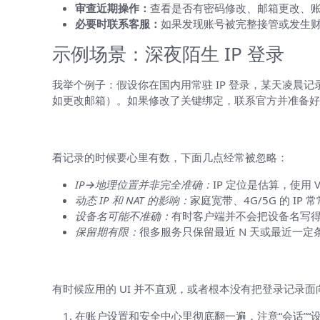
审查近期操作：
查看是否有密码修改、邮箱更改、
必要时联系客服：
如果发现账号被完整接管或发生财产损
示例场景：深夜陌生 IP 登录
我举个例子：假设你在国内用常驻 IP 登录，某天凌晨记
如更改邮箱）。如果修改了关键绑定，联系官方并准备好
关于日志的准确性和局限（你需要知道的
看记录的时候要心里有数，下面几点经常被忽略：
IP→地理位置并非完全准确：
IP 定位是估算，使用 
动态 IP 和 NAT 的影响：
家庭宽带、4G/5G 的 I
设备名可能不准确：
有时客户端并不会把设备名写得
保留期有限：
很多服务只保留最近 N 天或最近一
如果应用里没有找到登录记录怎么办
有时候应用的 UI 并不直观，或者根本没有把登录记录
在账户设置和安全中心里彻底翻一遍，注意“会话”“设