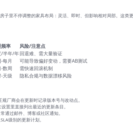
房子里不停调整的家具布局：灵活、即时、但影响相对局部。这类
型频率
风险/注意点
/半年/年
回退难、需大量验证
-每月
可能导致偏好变动，需要AB测试
-数周
需快速回滚机制
-天级
隐私合规与数据漂移风险
率（给用户的操作步骤）
日志：正规厂商会在更新时记录版本号与改动点。
p在设置里直接列出最近的更新条目。
通常通过邮件、博客或社区通知。
SLA级别的更新计划。