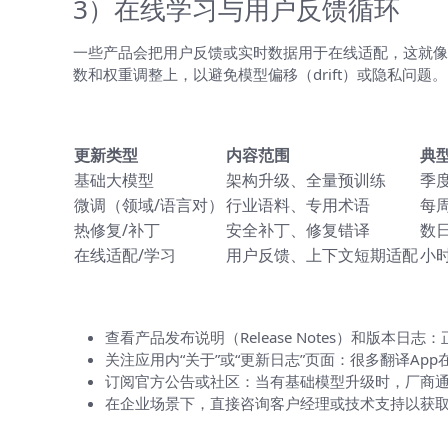
3）在线学习与用户反馈循环
一些产品会把用户反馈或实时数据用于在线适配，这就像
数和权重调整上，以避免模型偏移（drift）或隐私问题。
表格对比：常见更新类型与典型频率
更新类型
内容范围
典
基础大模型
架构升级、全量预训练
季度
微调（领域/语言对）
行业语料、专用术语
每周
热修复/补丁
安全补丁、修复错译
数日
在线适配/学习
用户反馈、上下文短期适配
小时
如何确认HelloWorld具体的更新频
查看产品发布说明（Release Notes）和版本
关注应用内“关于”或“更新日志”页面：很多翻译Ap
订阅官方公告或社区：当有基础模型升级时，厂商
在企业场景下，直接咨询客户经理或技术支持以获取
对不同用户的影响（为什么你会在意）