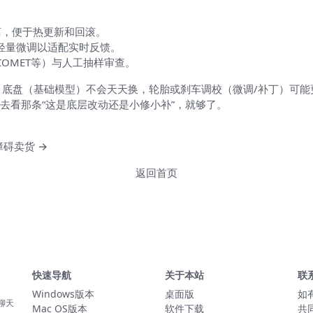
（快速笔记）
离，便于热更新和回滚。
轻量微调以适配实时反馈。
/COMET等）与人工抽样审查。
一辆车，底盘（基础模型）不会天天换，轮胎或刹车调校（微调/补丁）
去看那条“这是底层改动还是小修小补”，就够了。
障碍卖货 →
返回首页
快速导航
关于本站
联
Windows版本
桌面版
如
聊天
Mac OS版本
软件下载
共