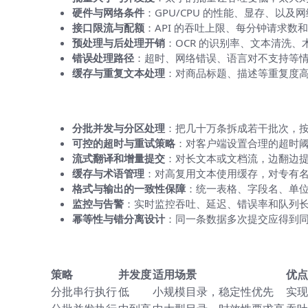
硬件与网络条件
：GPU/CPU 的性能、显存、以
接口限流与配额
：API 的吞吐上限、每分钟请求
预处理与后处理开销
：OCR 的识别率、文本清洗
错误处理路径
：超时、网络错误、语言对不支持等
缓存与重复文本处理
：对商品标题、描述等重复度
在实践中避免超时的落地策略（给你一
分批并发与分区处理
：把几十万条拆成若干批次，按
可控的超时与重试策略
：对客户端设置合理的超时
流式翻译和增量提交
：对长文本或文档流，边翻边
缓存与术语管理
：对高复用文本使用缓存，对专有
格式与输出的一致性保障
：统一表格、字段名、单
监控与告警
：实时监控吞吐、延迟、错误率和队列
幂等性与错分离设计
：同一条数据多次提交应得到
一个实际的落地方案：批处理策略的对
策略
并发度
适用场景
优点
分批串行执行
低
小规模目录，稳定性优先
实现