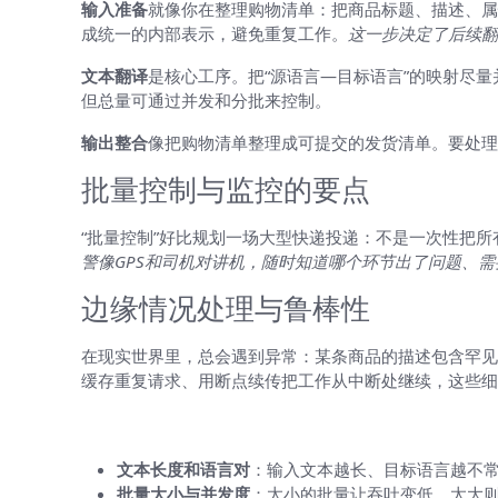
输入准备
就像你在整理购物清单：把商品标题、描述、属
成统一的内部表示，避免重复工作。
这一步决定了后续翻
文本翻译
是核心工序。把“源语言—目标语言”的映射尽
但总量可通过并发和分批来控制。
输出整合
像把购物清单整理成可提交的发货清单。要处理
批量控制与监控的要点
“批量控制”好比规划一场大型快递投递：不是一次性把
警像GPS和司机对讲机，随时知道哪个环节出了问题、
边缘情况处理与鲁棒性
在现实世界里，总会遇到异常：某条商品的描述包含罕见
缓存重复请求、用断点续传把工作从中断处继续，这些细
影响翻译时长的关键因素（从“能做得到
文本长度和语言对
：输入文本越长、目标语言越不
批量大小与并发度
：太小的批量让吞吐变低，太大