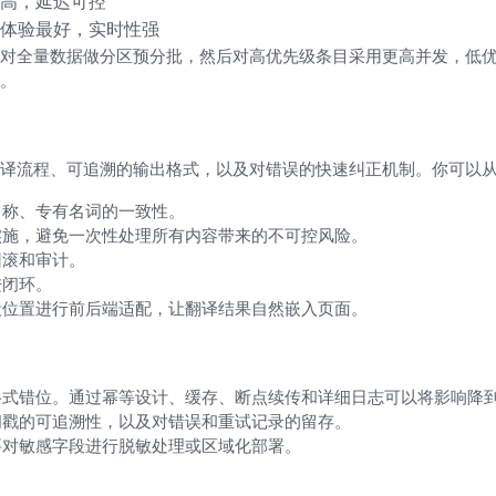
高，延迟可控
体验最好，实时性强
对全量数据做分区预分批，然后对高优先级条目采用更高并发，低
。
操作路线
译流程、可追溯的输出格式，以及对错误的快速纠正机制。你可以
名称、专有名词的一致性。
实施，避免一次性处理所有内容带来的不可控风险。
回滚和审计。
进闭环。
段位置进行前后端适配，让翻译结果自然嵌入页面。
格式错位。通过幂等设计、缓存、断点续传和详细日志可以将影响降
间戳的可追溯性，以及对错误和重试记录的留存。
要对敏感字段进行脱敏处理或区域化部署。
边读边思考）