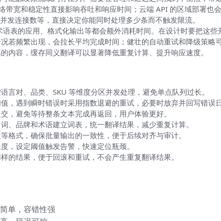
及网络带宽和稳定性直接影响吞吐和响应时间；云端 API 的区域部署也
数和并发连接数等，直接决定你能同时处理多少条而不触发限流。
、术语表的应用、格式化输出等都会额外消耗时间。在设计时要把这些
情况若频繁出现，会拉长平均完成时间；健壮的自动重试和降级策略
高的内容，缓存同义翻译可以显著降低重复计算、提升响应速度。
份可执行清单）
语言对、品类、SKU 等维度分区并发处理，避免单点队列过长。
阈值，遇到瞬时错误时采用指数退避的重试，必要时放弃并回写错误
提交，避免等待整条文本完成再返回，用户体验更好。
名词、品牌和术语建立词表，统一翻译结果，减少重复计算。
位等格式，确保批量输出的一致性，便于后续对齐与审计。
长度，设定阈值触发告警，快速定位瓶颈。
同样的结果，便于回滚和重试，不会产生重复翻译结果。
比与选型
简单，容错性强