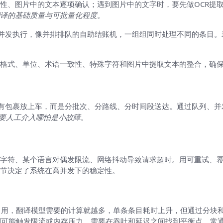
性、图片中的文本逐项确认；遇到图片中的文字时，要先做OCR提
译的基础质量与可批量化程度
。
量并发执行，像并排排队的自助结账机，一组组同时处理不同的条目
格式、单位、术语一致性、特殊字符和图片中提取文本的整合，确保批
所有包裹放上车，而是分批次、分路线、分时间段送达。通过队列、
需要人工介入哪怕是小故障
。
字符、某个语言对偶发限流、网络抖动导致请求超时。用可重试、
节决定了系统在高并发下的稳定性。
”和“要等多久”两个角度看）
常用，翻译模型需要的计算就越多，单条条目耗时上升，但通过分块
则可能触发限流或内存压力。需要在吞吐和延迟之间找到平衡点，常