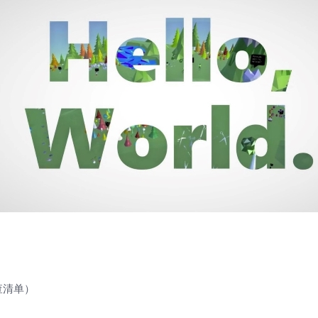
查清单）
）