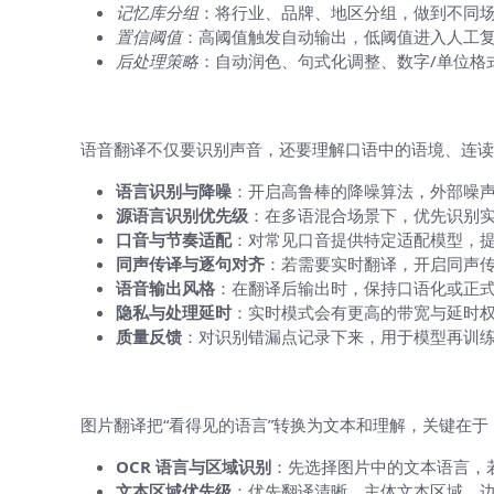
记忆库分组
：将行业、品牌、地区分组，做到不同
置信阈值
：高阈值触发自动输出，低阈值进入人工
后处理策略
：自动润色、句式化调整、数字/单位格
语音翻译设置（把“说话的意思”翻译成
语音翻译不仅要识别声音，还要理解口语中的语境、连读
语言识别与降噪
：开启高鲁棒的降噪算法，外部噪
源语言识别优先级
：在多语混合场景下，优先识别
口音与节奏适配
：对常见口音提供特定适配模型，
同声传译与逐句对齐
：若需要实时翻译，开启同声
语音输出风格
：在翻译后输出时，保持口语化或正
隐私与处理延时
：实时模式会有更高的带宽与延时
质量反馈
：对识别错漏点记录下来，用于模型再训
图片翻译设置（从图像中提取文本再翻
图片翻译把“看得见的语言”转换为文本和理解，关键在于
OCR 语言与区域识别
：先选择图片中的文本语言，
文本区域优先级
：优先翻译清晰、主体文本区域，