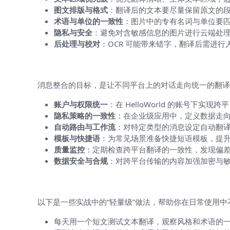
图文排版与格式
：翻译后的文本要尽量保留原文的
术语与单位的一致性
：图片中的专有名词与单位要
隐私与安全
：避免对含敏感信息的图片进行云端处
后处理与校对
：OCR 可能带来错字，翻译后需进行
多平台消息整合设置（让消息流畅地跨
消息整合的目标，是让不同平台上的对话走向统一的翻译
账户与权限统一
：在 HelloWorld 的账号下
隐私策略的一致性
：在企业级应用中，定义数据走
自动路由与工作流
：对特定类型的消息设定自动翻
模板与快捷语
：为常见场景准备快捷短语模板，提
质量监控
：定期检查跨平台翻译的一致性，发现偏
数据安全与合规
：对跨平台传输的内容加强加密与
实际操作中的小贴士（让新手也能快速
以下是一些实战中的“轻量级”做法，帮助你在日常使用中
每天用一个短文测试文本翻译，观察风格和术语的