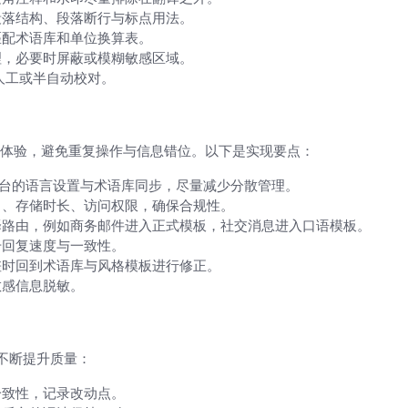
段落结构、段落断行与标点用法。
匹配术语库和单位换算表。
理，必要时屏蔽或模糊敏感区域。
人工或半自动校对。
平台传递）
体验，避免重复操作与信息错位。以下是实现要点：
实现跨平台的语言设置与术语库同步，尽量减少分散管理。
向、存储时长、访问权限，确保合规性。
译路由，例如商务邮件进入正式模板，社交消息进入口语模板。
升回复速度与一致性。
差时回到术语库与风格模板进行修正。
敏感信息脱敏。
上手的要点）
不断提升质量：
一致性，记录改动点。