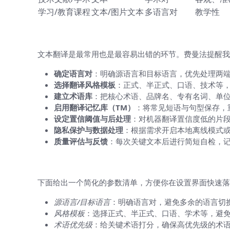
学习/教育课程
文本/图片文本
多语言对
教学性
文本翻译设置（从零到可用的落地步骤
文本翻译是最常用也是最容易出错的环节。费曼法提醒我
确定语言对
：明确源语言和目标语言，优先处理两
选择翻译风格模板
：正式、半正式、口语、技术等
建立术语库
：把核心术语、品牌名、专有名词、单
启用翻译记忆库（TM）
：将常见短语与句型保存，
设定置信阈值与后处理
：对机器翻译置信度低的片
隐私保护与数据处理
：根据需求开启本地离线模式
质量评估与反馈
：每次关键文本后进行简短自检，
文本翻译中的参数细化与落地建议
下面给出一个简化的参数清单，方便你在设置界面快速落
源语言/目标语言
：明确语言对，避免多余的语言切
风格模板
：选择正式、半正式、口语、学术等，避
术语优先级
：给关键术语打分，确保高优先级的术