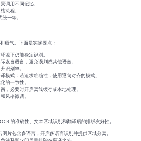
场景调用不同记忆。
复核流程。
式统一等。
“听起来像回事”的过程）
和语气。下面是实操要点：
声环境下仍能稳定识别。
实际发言语言，避免误判成其他语言。
提升识别率。
传译模式；若追求准确性，使用逐句对齐的模式。
式化的一致性。
权衡，必要时开启离线缓存或本地处理。
练和风格微调。
译，像是给视觉带路标的翻译）
 OCR 的准确性、文本区域识别和翻译后的排版友好性。
若图片包含多语言，开启多语言识别并提供区域分离。
边角注释和水印尽量排除在翻译之外。