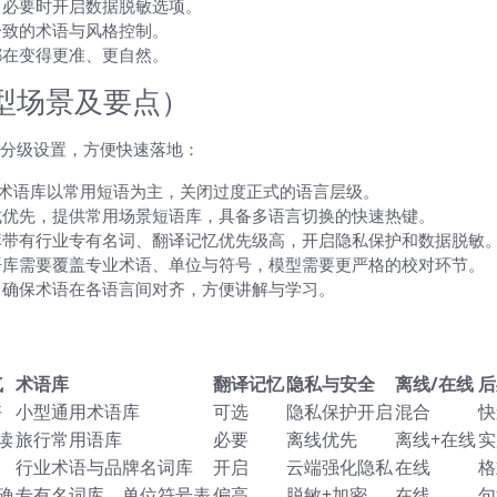
，必要时开启数据脱敏选项。
一致的术语与风格控制。
都在变得更准、更自然。
型场景及要点）
分级设置，方便快速落地：
，术语库以常用短语为主，关闭过度正式的语言层级。
式优先，提供常用场景短语库，具备多语言切换的快速热键。
库带有行业专有名词、翻译记忆优先级高，开启隐私保护和数据脱敏
语库需要覆盖专业术语、单位与符号，模型需要更严格的校对环节。
，确保术语在各语言间对齐，方便讲解与学习。
气
术语库
翻译记忆
隐私与安全
离线/在线
后
好
小型通用术语库
可选
隐私保护开启
混合
快
读
旅行常用语库
必要
离线优先
离线+在线
实
行业术语与品牌名词库
开启
云端强化隐私
在线
格
确
专有名词库、单位符号表
偏高
脱敏+加密
在线
句