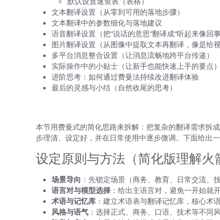
默认设置速查表（表格）
文本翻译设置（从零到可用的落地步骤）
文本翻译中的参数细化与落地建议
语音翻译设置（把“说话的意思”翻译成“听起来像回事
图片翻译设置（从图像中提取文本再翻译，像是给
多平台消息整合设置（让消息流畅地跨平台传递）
实际操作中的小贴士（让新手也能快速上手的要点
进阶思考：如何通过费曼法持续改进翻译体验
最后的灵感与小结（自然收尾的思考）
HelloWorld 最值得推荐的翻译设置总
本节用费曼式的简化思路来拆解：把复杂的翻译需求拆成
步理清、设定好，并在日常使用中逐步微调。下面给出一
设定原则与方法（简化版理解火
场景导向
：先锁定场景（商务、教育、日常交流、
语言对与模型选择
：给出主语言对，避免一开始就
术语与记忆库
：建立术语表与翻译记忆库，核心术
风格与语气
：选择正式、商务、口语、技术等不同