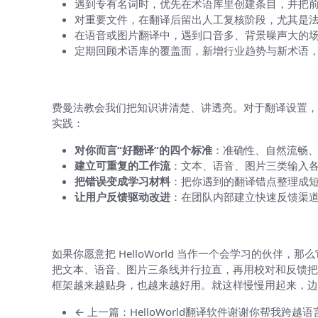
遇到专有名词时，优先在术语库里创建条目，并把
对重要文件，在翻译后留出人工复核阶段，尤其是
在语音或图片翻译中，遇到口音多、背景噪声大的
定期回顾术语库的覆盖面，新增行业趋势与新术语
进阶思考：如何通过费曼法持续改进翻
费曼法教会我们把知识讲清楚、讲透亮。对于翻译设置，
实践：
对你而言“好翻译”的四个标准
：准确性、自然流畅
建立可重复的工作流
：文本、语音、图片三类输入
把错误变成学习材料
：把你遇到的翻译错点整理成
让用户反馈驱动改进
：在团队内部建立快速反馈渠
最后的灵感与小结（自然收尾的思考）
如果你愿意把 HelloWorld 当作一个会学习的伙
把文本、语音、图片三条线并行拉直，再用校对和反馈把
框架越来越贴身，也越来越好用。就这样慢慢用起来，边
← 上一篇：HelloWorld翻译软件谢谢你帮我跨越