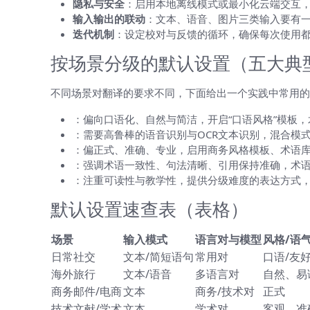
隐私与安全
：启用本地离线模式或最小化云端交互
输入输出的联动
：文本、语音、图片三类输入要有
迭代机制
：设定校对与反馈的循环，确保每次使用
按场景分级的默认设置（五大典
不同场景对翻译的要求不同，下面给出一个实践中常用的
：偏向口语化、自然与简洁，开启“口语风格”模板
：需要高鲁棒的语音识别与OCR文本识别，混合模
：偏正式、准确、专业，启用商务风格模板、术语
：强调术语一致性、句法清晰、引用保持准确，术
：注重可读性与教学性，提供分级难度的表达方式
默认设置速查表（表格）
场景
输入模式
语言对与模型
风格/语
日常社交
文本/简短语句
常用对
口语/友
海外旅行
文本/语音
多语言对
自然、易
商务邮件/电商
文本
商务/技术对
正式
技术文献/学术
文本
学术对
客观、准