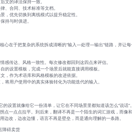
前后文的译法保持一致。
法律、合同、技术标准等文档。
场景，优先切换到离线模式以提升稳定性。
，保持与时俱进。
译体验
核心在于把复杂的系统拆成清晰的“输入—处理—输出”链路，并让
、情感传达、风格一致性。每次修改都回到这四点来评估。
各自的设置模板，完成一个场景后就能直接调用模板。
短文，作为术语库和风格模板的改进依据。
道，将用户使用中的真实体验转化为功能迭代的输入。
伴，那么它的设置就像给它一份清单，让它在不同场景里都知道该怎么“说
拐点一点点拉平。到后来，翻译不再是一个陌生的词汇游戏，而像
用边改，边改边懂，语言不再是壁垒，而是通向理解的一条路。
语言障碍卖货