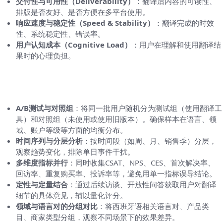
交付性与可用性（Deliverability）
：翻译后内容的可读性、
排版是否友好、是否方便在多平台使用。
响应速度与稳定性（Speed & Stability）
：翻译完成的时效
性、系统稳定性、错误率。
用户认知成本（Cognitive Load）
：用户在理解和使用翻译结
果时的心理负担。
如何设计一个可重复、可对比的评测方案（研
究设计）
A/B测试与对照组
：将同一批用户随机分为测试组（使用翻译工
具）和对照组（未使用或使用旧版本）。确保样本在语言、领
域、账户等级等方面的均衡分布。
时间序列与分层分析
：按时间段（如周、月、销售季）分层，
观察趋势变化，排除单日事件干扰。
多维度指标并行
：同时收集CSAT、NPS、CES、首次解决率、
回访率、重复购买率、投诉率等，避免用单一指标误导结论。
定性与定量结合
：通过后续访谈、开放性问答获取用户对翻译
细节的具体意见，辅以量化评分。
领域与语言对的分组对比
：将西班牙语相关语言对、产品类
目、商家类型分组，观察不同场景下的效果差异。