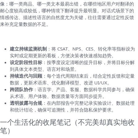
像：哪一类商品、哪一类文本最易出错，在哪些地区用户对翻译的
耐心度较高或较低，哪种情境下翻译提升最明显。对话式场景下的
情感传达、描述性语言的自然度尤为关键，往往需要通过定性反馈
来补充定量数据的不足。
把结果落地：如何持续改进与报告
建立持续监测机制
：将 CSAT、NPS、CES、转化率等指标设为
实时或定期更新的看板，方便决策者快速感知趋势。
设定阶段性目标
：按季度设定清晰的提升目标，并将目标分解
到具体文本类型、语言对和场景。
持续迭代与回顾
：每个迭代周期结束后，结合定性反馈和定量
数据，更新术语库、优化翻译模型、改进 UI/UX。
跨团队协作
：语言学、产品、客服、数据科学共同参与，确保
从术语、用户体验、数据质量等方面同步提升。
透明披露与合规
：在内部报告中完整记录实验设计、数据处理
和统计结论，确保可追溯性，并符合隐私保护要求。
一个生活化的收尾笔记（不完美却真实地收
笔）