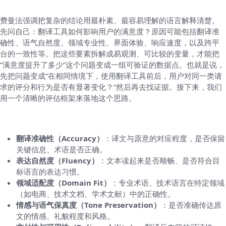
费曼法强调把复杂的结论用最朴素、最容易理解的语言解释清楚。
先问自己：翻译工具如何影响用户的满意度？原因可能包括翻译准
确性、语气自然度、领域专业性、界面体验、响应速度，以及跨平
台的一致性等。把这些要素拆解成易观测、可比较的变量，才能把
“满意度提升了多少”这个问题变成一组可验证的数据点。也就是说，
先把问题变成“在相同情境下，使用翻译工具前后，用户对同一类请
求的评分和行为是否有显著变化？”然后再去找证据。接下来，我们
用一个清晰的评估框架来落地这个思路。
把影响满意度的因素拆解成可测量的变量
翻译准确性（Accuracy）
：译文与原意的对应程度，是否保留
关键信息、术语是否正确。
表达自然度（Fluency）
：文本读起来是否顺畅、是否符合目
标语言的表达习惯。
领域适配度（Domain Fit）
：专业术语、技术语言在特定领域
（如电商、技术文档、学术文献）中的正确性。
情感与语气保真度（Tone Preservation）
：是否准确传达原
文的情感、礼貌程度和风格。