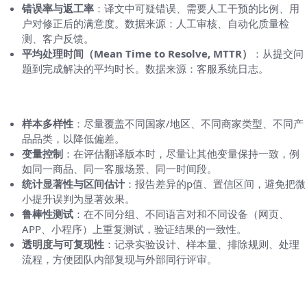
错误率与返工率
：译文中可疑错误、需要人工干预的比例、用
户对修正后的满意度。数据来源：人工审核、自动化质量检
测、客户反馈。
平均处理时间（Mean Time to Resolve, MTTR）
：从提交问
题到完成解决的平均时长。数据来源：客服系统日志。
数据采集与分析的实操要点
样本多样性
：尽量覆盖不同国家/地区、不同商家类型、不同产
品品类，以降低偏差。
变量控制
：在评估翻译版本时，尽量让其他变量保持一致，例
如同一商品、同一客服场景、同一时间段。
统计显著性与区间估计
：报告差异的p值、置信区间，避免把微
小提升误判为显著效果。
鲁棒性测试
：在不同分组、不同语言对和不同设备（网页、
APP、小程序）上重复测试，验证结果的一致性。
透明度与可复现性
：记录实验设计、样本量、排除规则、处理
流程，方便团队内部复现与外部同行评审。
在亚马逊西班牙站的情境分析（语言对、场景
与用户画像）