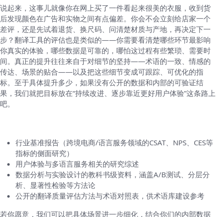
说起来，这事儿就像你在网上买了一件看起来很美的衣服，收到货
后发现颜色在广告和实物之间有点偏差。你会不会立刻给店家一个
差评，还是先试着退货、换尺码、问清楚材质与产地，再决定下一
步？翻译工具的评估也是类似的——你需要看清楚哪些环节最影响
你真实的体验，哪些数据是可靠的，哪怕这过程有些繁琐、需要时
间。真正的提升往往来自于对细节的坚持——术语的一致、情感的
传达、场景的贴合——以及把这些细节变成可跟踪、可优化的指
标。至于具体提升多少，如果没有公开的数据和内部的可验证结
果，我们就把目标放在“持续改进、逐步靠近更好用户体验”这条路上
吧。
文献与参考（名字可查阅的材料类型指引）
行业基准报告（跨境电商/语言服务领域的CSAT、NPS、CES等
指标的侧面研究）
用户体验与多语言服务相关的研究综述
数据分析与实验设计的教科书级资料，涵盖A/B测试、分层分
析、显著性检验等方法论
公开的翻译质量评估方法与术语对照表，供术语库建设参考
若你愿意，我们可以把具体场景进一步细化，结合你们的内部数据