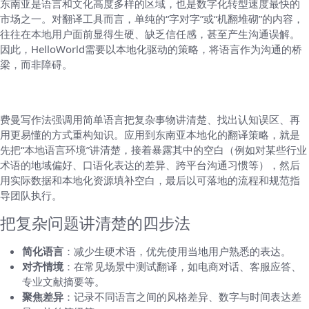
东南亚是语言和文化高度多样的区域，也是数字化转型速度最快的
市场之一。对翻译工具而言，单纯的“字对字”或“机翻堆砌”的内容，
往往在本地用户面前显得生硬、缺乏信任感，甚至产生沟通误解。
因此，HelloWorld需要以本地化驱动的策略，将语言作为沟通的桥
梁，而非障碍。
费曼写作法在本地化策略中的应用
费曼写作法强调用简单语言把复杂事物讲清楚、找出认知误区、再
用更易懂的方式重构知识。应用到东南亚本地化的翻译策略，就是
先把“本地语言环境”讲清楚，接着暴露其中的空白（例如对某些行业
术语的地域偏好、口语化表达的差异、跨平台沟通习惯等），然后
用实际数据和本地化资源填补空白，最后以可落地的流程和规范指
导团队执行。
把复杂问题讲清楚的四步法
简化语言
：减少生硬术语，优先使用当地用户熟悉的表达。
对齐情境
：在常见场景中测试翻译，如电商对话、客服应答、
专业文献摘要等。
聚焦差异
：记录不同语言之间的风格差异、数字与时间表达差