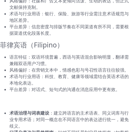
风格偏好：社媒和广告文本更倾向活泼、生动的表达，但正式
文献保持克制。
术语与行业用语：银行、保险、旅游等行业需注意术语规范与
地区差异。
平台差异：信息密度与排版节奏在不同渠道有所不同，需要根
据渠道优化段落长度。
菲律宾语（Filipino）
语言特征：双语环境普遍，西语与英语混合影响明显，翻译需
兼顾双语用户习惯。
风格偏好：在营销文本中，情感色彩与号召性语言往往较强。
术语与行业用语：科技、教育、健康等领域需结合英语术语的
本地化表达。
平台差异：对话式、短句式的沟通在消息应用中更有效。
具体策略与落地方法
术语治理与词表建设
：建立跨语言的主术语表、同义词库与行
业专用术语；对同一概念在不同语言中的表达进行统一，避免
歧义。