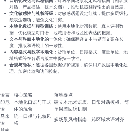
口语化表达与风格指南
：针对不同场景制定风格指南（如客服
对话、产品描述、技术文档），推动机器翻译输出的自然度。
文化敏感性与礼貌等级
：对敏感话题设定红线，提供多层级礼
貌表达选项，避免文化冲突。
本地化数据与模型训练
：使用本地化对话数据、真人评测数
据，优化模型对口语、地域用语和地区性表达的把握。
文本与界面本地化的一体化
：确保翻译文本与界面文案在长
度、排版和语境上的一致性。
内容格式与数字本地化
：货币单位、日期格式、度量单位、地
址格式等在各语言版本中保持一致性。
合规与隐私
：遵循各国数据保护规定，确保用户数据本地化处
理、加密传输和访问控制。
表格：语言-策略与落地要点
语言
核心策略
落地要点
印尼
本地化口语与正式
建立本地术语表、日常对话模板、简
语
体的混合
单误差回访机制
马来
统一口径与礼貌风
多场景风格指南、跨区域术语对齐
语
格
越南