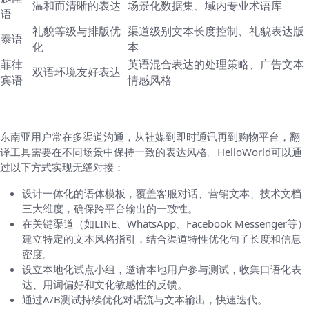
温和而清晰的表达
场景化数据集、域内专业术语库
语
礼貌等级与排版优
渠道级别文本长度控制、礼貌表达版
泰语
化
本
菲律
英语混合表达的处理策略、广告文本
双语环境友好表达
宾语
情感风格
多平台整合与用户反馈
东南亚用户常在多渠道沟通，从社媒到即时通讯再到购物平台，翻
译工具需要在不同场景中保持一致的表达风格。HelloWorld可以通
过以下方式实现无缝对接：
设计一体化的语体模板，覆盖客服对话、营销文本、技术文档
三大维度，确保跨平台输出的一致性。
在关键渠道（如LINE、WhatsApp、Facebook Messenger等）
建立特定的文本风格指引，结合渠道特性优化句子长度和信息
密度。
设立本地化试点小组，邀请本地用户参与测试，收集口语化表
达、用词偏好和文化敏感性的反馈。
通过A/B测试持续优化对话流与文本输出，快速迭代。