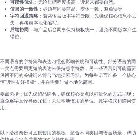
可读性优先
：无论压缩程度多高，读起来都要自然。
信息的一致性
：标题与同类商品、变体一致，避免误导。
字符回退策略
：若某语言版本字符受限，先确保核心信息不丢
失，再考虑本地化缩写。
后端协同
：与产品后台同事保持模板统一，避免不同版本产生
错位。
语言版本与本地化注意事项
不同语言的字符集和表达习惯会影响长度和可读性。部分语言的同
一卖点需要用更短的表达来保持总字符数，另一些语言则可能需要
保留不同的关键词来符合当地搜索习惯。为每种语言准备一个核心
“可读性友好模板”，并在需要时做本地化简写。
要点包括：优先保留品牌名，确保核心卖点以可量化的方式呈现；
避免逐字直译导致冗长；关注本地惯用的单位、数字格式和连词使
用。
模板与演练：快速落地的标题写作模板
以下给出两份可直接套用的模板，适合不同类目与语言场景，帮助
你快速产出高质量的200字符内标题。