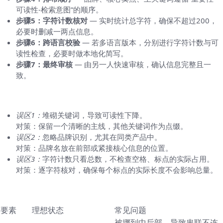
可读性-检索意图”的顺序。
步骤5：字符计数核对
— 实时统计总字符，确保不超过200，
必要时删减一两点信息。
步骤6：跨语言校验
— 若多语言版本，分别进行字符计数与可
读性检查，必要时做本地化简写。
步骤7：最终审核
— 由另一人快速审核，确认信息完整且一
致。
常见误区与对策
误区1：
堆砌关键词，导致可读性下降。
对策：保留一个清晰的主线，其他关键词作为点缀。
误区2：
忽略品牌识别，尤其在同类产品中。
对策：品牌名放在前部或紧接核心信息的位置。
误区3：
字符计数只看总数，不检查空格、标点的实际占用。
对策：逐字符核对，确保每个标点的实际长度不会影响总量。
对比表：理想版与常见问题版
要素
理想状态
常见问题
被挪到中后部，导致串联不连