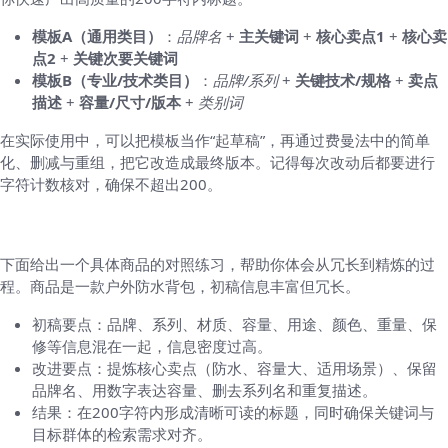
模板A（通用类目）
：
品牌名
+
主关键词
+
核心卖点1
+
核心卖
点2
+
关键次要关键词
模板B（专业/技术类目）
：
品牌/系列
+
关键技术/规格
+
卖点
描述
+
容量/尺寸/版本
+
类别词
在实际使用中，可以把模板当作“起草稿”，再通过费曼法中的简单
化、删减与重组，把它改造成最终版本。记得每次改动后都要进行
字符计数核对，确保不超出200。
案例分析与对照练习
下面给出一个具体商品的对照练习，帮助你体会从冗长到精炼的过
程。商品是一款户外防水背包，初稿信息丰富但冗长。
初稿要点：品牌、系列、材质、容量、用途、颜色、重量、保
修等信息混在一起，信息密度过高。
改进要点：提炼核心卖点（防水、容量大、适用场景）、保留
品牌名、用数字表达容量、删去系列名和重复描述。
结果：在200字符内形成清晰可读的标题，同时确保关键词与
目标群体的检索需求对齐。