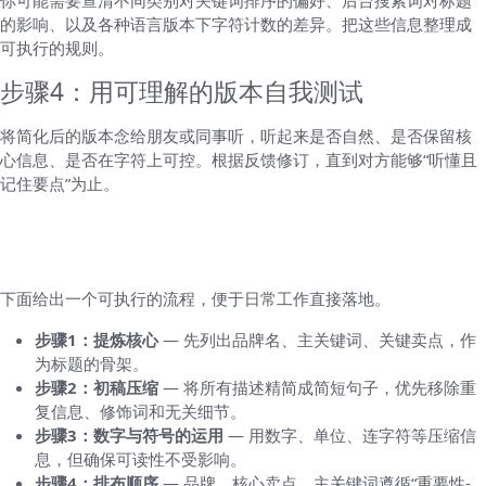
你可能需要查清不同类别对关键词排序的偏好、后台搜索词对标题
的影响、以及各种语言版本下字符计数的差异。把这些信息整理成
可执行的规则。
步骤4：用可理解的版本自我测试
将简化后的版本念给朋友或同事听，听起来是否自然、是否保留核
心信息、是否在字符上可控。根据反馈修订，直到对方能够“听懂且
记住要点”为止。
实际操作指南：把标题压缩到200字符内的具
体流程
下面给出一个可执行的流程，便于日常工作直接落地。
步骤1：提炼核心
— 先列出品牌名、主关键词、关键卖点，作
为标题的骨架。
步骤2：初稿压缩
— 将所有描述精简成简短句子，优先移除重
复信息、修饰词和无关细节。
步骤3：数字与符号的运用
— 用数字、单位、连字符等压缩信
息，但确保可读性不受影响。
步骤4：排布顺序
— 品牌、核心卖点、主关键词遵循“重要性-