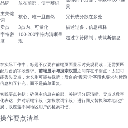
品牌
放在前部，便于辨识
贯
主关键
核心、唯一且自然
冗长或分散在多处
词
卖点
3点内、可量化
描述过多，信息稀释
字符密
100-200字符内清晰呈
超过字符限制，或截断信息
度
现
跨平台一致性与后端字段限制
在实际工作中，标题不仅要在前端页面显示时美观易读，还需要匹
配后台的字段要求。
前端显示与搜索权重
之间存在平衡点：太短可
能丢失卖点，太长则可能被截断；后台的“搜索词”字段也要求与标题
信息相互补充，而不是简单重复。
实践要点包括：确保主信息在前部、关键词分层清晰、卖点以数字
化表达、并对后端字段（如搜索词字段）进行同义替换和本地化扩
展，以覆盖不同地区用户的检索习惯。
操作要点清单