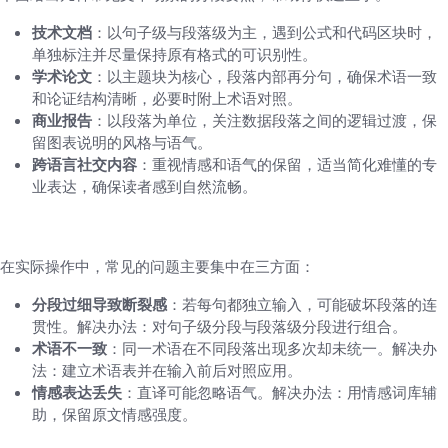
技术文档
：以句子级与段落级为主，遇到公式和代码区块时，
单独标注并尽量保持原有格式的可识别性。
学术论文
：以主题块为核心，段落内部再分句，确保术语一致
和论证结构清晰，必要时附上术语对照。
商业报告
：以段落为单位，关注数据段落之间的逻辑过渡，保
留图表说明的风格与语气。
跨语言社交内容
：重视情感和语气的保留，适当简化难懂的专
业表达，确保读者感到自然流畅。
常见问题与误区
在实际操作中，常见的问题主要集中在三方面：
分段过细导致断裂感
：若每句都独立输入，可能破坏段落的连
贯性。解决办法：对句子级分段与段落级分段进行组合。
术语不一致
：同一术语在不同段落出现多次却未统一。解决办
法：建立术语表并在输入前后对照应用。
情感表达丢失
：直译可能忽略语气。解决办法：用情感词库辅
助，保留原文情感强度。