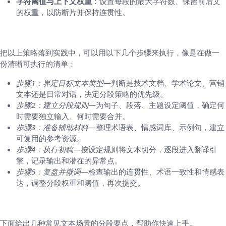
字符阈值与上下文权重
：设置每段的最大字符数、保留前后文
的权重，以防断片并保持连贯性。
具体操作步骤（从设定到执行）
把以上策略落到实践中，可以用以下几个步骤来执行，像是在做一
份清晰可执行的清单：
步骤1：界定目标文本类型
—判断是技术文档、学术论文、营销
文本还是日常对话，决定分段策略的优先级。
步骤2：建立分段规则
—为句子、段落、主题设定阈值，确定何
时需要独立输入、何时需要合并。
步骤3：准备辅助材料
—整理术语表、情感词库、示例句，建立
可复用的参考资源。
步骤4：执行初稿
—按设定规则将文本切分，逐段进入翻译引
擎，记录输出和潜在的异常点。
步骤5：复盘并微调
—检查输出的连贯性、术语一致性和情感表
达，调整分段权重和阈值，再次提交。
案例与场景对照
下面给出几种常见文本场景的分段要点，帮助你快速上手。