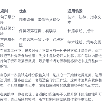
一个简单对照表：分段规则的取舍
规则
优点
适用场景
句子级分
技术、法律、指令文
精准译句，降低语义错位
段
本
段落级分
保留段落逻辑，易读取
长篇叙述、报告
段
主题块分
全局风格一致，便于跨段对
学术综述、策略文案
段
照
在日常工作中，很多时候并不是只有一种分段方式才是最佳。你可
以把三种分段叠加使用：先按主题块分好大轮廓，再在每块内部进
行句子级和段落级微调，最后用术语对照和情感标记来提升整体一
致性。
当你第一次尝试这种分段输入时，别担心一开始就做得完美。边用
边调整，逐步建立起一套最适合你的工作流。这种体验其实就像整
理一个乱糟糟的笔记本，慢慢找回清晰的线索和顺手的笔记方式。
在实践中，你会发现，合适的分段策略不仅提升翻译的准确性和可
读性，也让后续的校对、版本控制和跨团队协作变得更轻松。