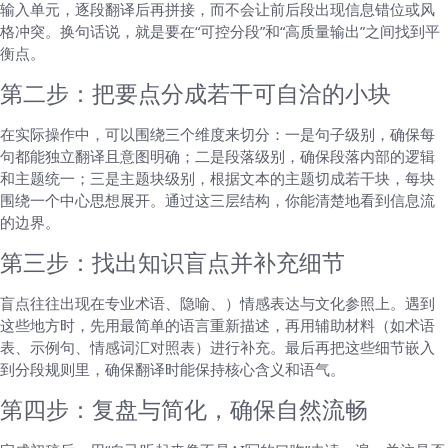
输入单元，逐段翻译后再拼接，而不会让前后段出现信息错位或风
格冲突。换句话说，就是要在“可控分段”和“高质量输出”之间找到平
衡点。
第二步：把要点分成若干可自洽的小块
在实际操作中，可以围绕三个维度来切分：一是句子级别，确保每
句都能独立翻译且意图明确；二是段落级别，确保段落内部的逻辑
和主题统一；三是主题块级别，根据文本的主题切成若干块，每块
围绕一个中心思想展开。通过这三层结构，你能清楚地看到信息流
的边界。
第三步：找出知识盲点并补充细节
盲点往往出现在专业术语、隐喻、）情感表达与文化参照上。遇到
这些地方时，先用最简单的语言重新描述，再用辅助材料（如术语
表、示例句、情感词汇对照表）进行补充。最后再把这些细节嵌入
到分段规则里，确保翻译时能保持核心含义和语气。
第四步：复盘与简化，确保自然流畅