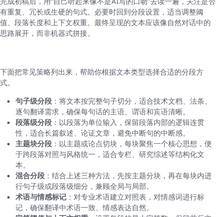
完成初稿后，用“自己听起来像不是AI写的口吻”去读一遍，关注是否
有重复、冗长或生硬的句式。必要时回到分段设置，适当调整阈
值、段落长度和上下文权重。最终呈现的文本应该像自然对话中的
思路展开，而非机器式拼接。
HelloWorld的分段策略有哪些
下面把常见策略列出来，帮助你根据文本类型选择合适的分段方
式。
句子级分段
：将文本按完整句子切分，适合技术文档、法条、
逐句翻译需求，确保每句话的主语、谓语和宾语清晰。
段落级分段
：以段落为单位输入，保留段落内部的逻辑连贯
性，适合长篇叙述、论证文章，避免中断句的中断感。
主题块分段
：以主题或论点切块，每块聚焦一个核心思想，便
于跨段落对照与风格统一，适合专栏、研究综述等结构化文
本。
混合分段
：结合上述三种方法，先按主题分块，再在每块内进
行句子级或段落级细分，兼顾全局与局部。
术语与情感标记
：对专业术语建立对照表，对情感词进行标
记，确保翻译中术语一致、情感表达自然。