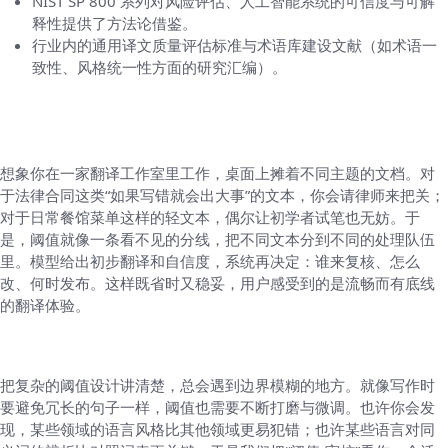
NIST SP 800 系列对风险评估、人工智能系统的可信度与可解
释性提供了方法论借鉴。
行业内的通用译文质量评估标准与术语库建设文献（如术语一
致性、风格统一性方面的研究汇编）。
九、一个小故事式的直觉解法（以生活化角度
理解阈值）
想象你在一家翻译工作室里工作，桌面上摊着不同主题的文档。对
于法律合同这类“如果写错就会出大事”的文本，你会请律师来把关；
对于日常餐馆菜单这样的轻文本，偶尔让初学者试笔也无妨。于
是，阈值就像一条看不见的分线，把不同文本分到不同的处理队伍
里。模型给出初步翻译和自信度，系统再决定：谁来复核、怎么
改、何时发布。这样既省时又稳妥，用户感受到的是流畅而有底线
的翻译体验。
十、最后的随笔（边想边写的轻松语气）
把复杂的阈值设计讲清楚，总会遇到边界模糊的地方。就像写作时
要避免冗长的句子一样，阈值也需要不断打磨与微调。也许你会发
现，某些领域的语言风格比其他领域更易犯错；也许某些语言对同