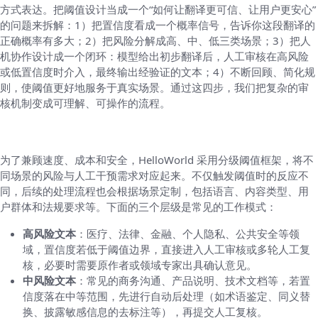
方式表达。把阈值设计当成一个“如何让翻译更可信、让用户更安心”
的问题来拆解：1）把置信度看成一个概率信号，告诉你这段翻译的
正确概率有多大；2）把风险分解成高、中、低三类场景；3）把人
机协作设计成一个闭环：模型给出初步翻译后，人工审核在高风险
或低置信度时介入，最终输出经验证的文本；4）不断回顾、简化规
则，使阈值更好地服务于真实场景。通过这四步，我们把复杂的审
核机制变成可理解、可操作的流程。
二、HelloWorld 的分级阈值框架
为了兼顾速度、成本和安全，HelloWorld 采用分级阈值框架，将不
同场景的风险与人工干预需求对应起来。不仅触发阈值时的反应不
同，后续的处理流程也会根据场景定制，包括语言、内容类型、用
户群体和法规要求等。下面的三个层级是常见的工作模式：
高风险文本
：医疗、法律、金融、个人隐私、公共安全等领
域，置信度若低于阈值边界，直接进入人工审核或多轮人工复
核，必要时需要原作者或领域专家出具确认意见。
中风险文本
：常见的商务沟通、产品说明、技术文档等，若置
信度落在中等范围，先进行自动后处理（如术语鉴定、同义替
换、披露敏感信息的去标注等），再提交人工复核。