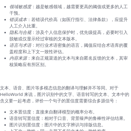
领域敏感度
：越是敏感领域，越需要更高的阈值或更多的人工
干预。
错误成本
：若错误代价高（如医疗指引、法律条款），应提升
人工介入比重。
隐私与合规
：涉及个人信息保护时，优先级提高，必要时引入
脱敏或仅显示经过审核的文本版本。
语言与术语
：对行业术语密集的语言，阈值应结合术语库的覆
盖程度和上下文一致性评估。
内容来源
：来自正规渠道的文本与来自匿名反馈的文本，其审
核策略应有所区别。
四、跨模态场景的阈值挑战
文本、语音、图片等多模态信息的翻译与理解并不等同。对于
HelloWorld 来说，图片识别中的文字、语音转写的文本、文本中的
含义要一起考虑，评价一个句子的置信度需要综合多源信号：
文本置信度：直接来自翻译模型的概率分布。
语音转写置信度：相对于口音、背景噪声的鲁棒性评估结果。
图片识别置信度：图片中的文字辨识与排版信息。
上下文一致性：同一主题下多段文本的一致性检查。