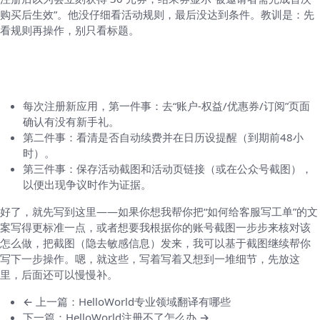
购买后生效”。他没仔细看活动规则，最后没达到条件。教训是：先
看规则再操作，别只看标题。
如何把“验证信息”做成习惯（让我自己一直在
用的方法）
每次注册新应用，第一件事：去“账户-权益/优惠券/订阅”页面
确认有没有新手礼。
第二件事：看清是否自动续费并在日历设提醒（到期前48小
时）。
第三件事：保存活动截图和活动页链接（或在公众号截图），
以便出现争议时作为证据。
好了，就先写到这里——如果你想我帮你把“如何给客服写工单”的文
案写得更标准一点，或者想要我根据你的账号截图一步步来核对该
怎么做，把截图（隐去敏感信息）发来，我可以基于截图继续帮你
写下一步操作。嗯，就这些，写着写着又想到一堆细节，先放这
里，后面还可以慢慢补。
← 上一篇：HelloWorld专业领域翻译有哪些
下一篇：HelloWorld注册不了怎么办 →