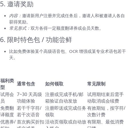
5. 邀请奖励
内容：
邀请新用户注册并完成任务后，邀请人和被邀请人各自
获得奖励。
常见形式：
双方各得一定额度翻译券或会员天数。
6. 限时特色包 / 功能尝鲜
比如免费体验某个高级语音包、OCR 增强或某专业术语包若干
天。
用表格把信息整理一下（方便快速比对）
福利类
通常包含
如何领取
常见限制
型
试用会
7~30 天高级
注册或完成手机/邮
试用期结束后需手
员
功能体验
箱验证自动发放
动取消或会续费
免费翻
若干千字符/
注册即送或完成任务
有效期短，按字符/
译额度
若干次语音
领取
次数计费
优惠券/
首次购买折扣
活动页领取或自动放
有限期、最低消费