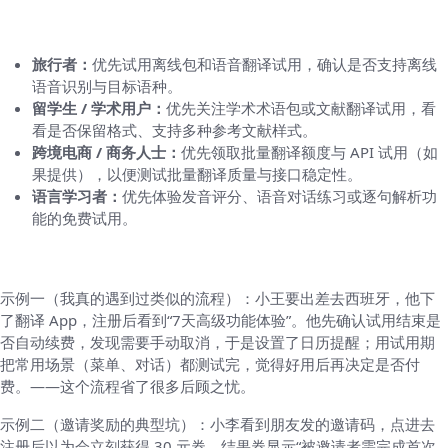
级）
旅行者：
优先试用离线包和语音翻译试用，确认是否支持离线
语音识别与目标语种。
留学生 / 学术用户：
优先关注学术术语包或文献翻译试用，看
看是否保留格式、支持多种参考文献样式。
跨境电商 / 商务人士：
优先领取批量翻译额度与 API 试用（如
果提供），以便测试批量翻译质量与接口稳定性。
语言学习者：
优先体验发音评分、语音对话练习或逐句解析功
能的免费试用。
举例说明（两个真实感场景）
示例一（我真的遇到过类似的流程）：小王要出差去西班牙，他下
了翻译 App，注册后看到“7天高级功能体验”。他先确认试用结束是
否自动续费，发现需要手动取消，于是设置了日历提醒；用试用期
把常用场景（菜单、对话）都测试完，觉得好用后再决定是否付
费。——这个流程省了很多后顾之忧。
示例二（邀请奖励的典型坑）：小李看到朋友发的邀请码，点进去
注册后以为会立刻获得 30 元券，结果券显示“被邀请者需完成首次