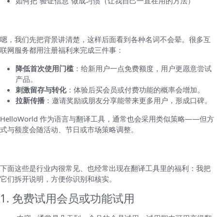
如何把“验证信息”做成习惯（让我自己一直在用的方法）
先说清楚：为什么会有注册福利？
嗯，我们先把背景讲清楚，这样后面看到各种名词不会晕。很多互
联网服务都用注册福利来完成三件事：
降低首次使用门槛
：给新用户一点免费额度，用户更愿意尝试
产品。
刺激留存与转化
：体验后买会员或付费功能的概率会增加。
拉新传播
：邀请奖励或朋友分享能带来更多用户，形成口碑。
HelloWorld 作为语言与翻译工具，通常也会采用类似策略——但方
式与额度会随活动、节日或市场策略调整。
常见的注册福利类型（按出现频率排序）
下面这些是行业内很常见、也经常出现在翻译工具里的福利：我把
它们拆开说明，方便你识别和核实。
1. 免费试用会员或功能试用