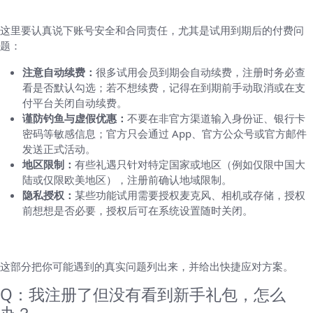
合规与风险提示（很重要）
这里要认真说下账号安全和合同责任，尤其是试用到期后的付费问
题：
注意自动续费：
很多试用会员到期会自动续费，注册时务必查
看是否默认勾选；若不想续费，记得在到期前手动取消或在支
付平台关闭自动续费。
谨防钓鱼与虚假优惠：
不要在非官方渠道输入身份证、银行卡
密码等敏感信息；官方只会通过 App、官方公众号或官方邮件
发送正式活动。
地区限制：
有些礼遇只针对特定国家或地区（例如仅限中国大
陆或仅限欧美地区），注册前确认地域限制。
隐私授权：
某些功能试用需要授权麦克风、相机或存储，授权
前想想是否必要，授权后可在系统设置随时关闭。
常见问题（FAQ）与解决办法
这部分把你可能遇到的真实问题列出来，并给出快捷应对方案。
Q：我注册了但没有看到新手礼包，怎么