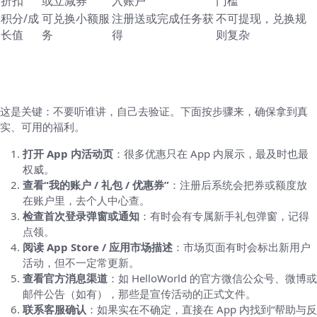
折扣
或立减券
入账户
门槛
积分/成
可兑换小额服
注册送或完成任务获
不可提现，兑换规
长值
务
得
则复杂
如何确认 HelloWorld 当前注册送什么（最实
用的核实流程）
这是关键：不要听谁讲，自己去验证。下面按步骤来，确保拿到真
实、可用的福利。
打开 App 内活动页
：很多优惠只在 App 内展示，最及时也最
权威。
查看“我的账户 / 礼包 / 优惠券”
：注册后系统会把券或额度放
在账户里，去个人中心查。
检查首次登录弹窗或通知
：有时会有专属新手礼包弹窗，记得
点领。
阅读 App Store / 应用市场描述
：市场页面有时会标出新用户
活动，但不一定常更新。
查看官方消息渠道
：如 HelloWorld 的官方微信公众号、微博或
邮件公告（如有），那些是宣传活动的正式文件。
联系客服确认
：如果实在不确定，直接在 App 内找到“帮助与反