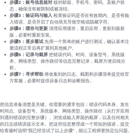
步骤2：账号信息核对
核对邮箱、手机号、密码、及账户状
态，确保没有被限制或被冻结。
步骤3：验证码与输入
检查验证码是否在有效期内、是否有输
入错误、是否开启了自动填充导致空格或隐藏字符。
步骤4：缓存与更新
清理应用缓存，重启应用，更新到最新
版，必要时重新安装。
步骤5：逐步重试
先用一个简单的账户进行测试，确认基本注
册流程正常后再扩展到其他账户。
步骤6：记录与截屏
把错误代码、时间、设备型号、系统版
本、网络类型、操作路径等信息完整记录，截屏方便后续分
析。
步骤7：寻求帮助
将收集到的日志、截图和步骤清单提交给官
方客服，必要时提供设备日志和诊断报告。
如何高效收集诊断信息
把信息准备清楚是关键。你需要的通常包括：错误代码本身、发生
时间点、设备型号、系统版本、网络类型、操作路径（从打开应用
到遇到错误的完整步骤）、浏览或输入界面的截屏，以及任何相关
的日志或错误提示文本。把这些信息整理成一个简短的描述，提交
给客服时说明“我已经尝试了以上步骤”，能让工程师更快定位问题。