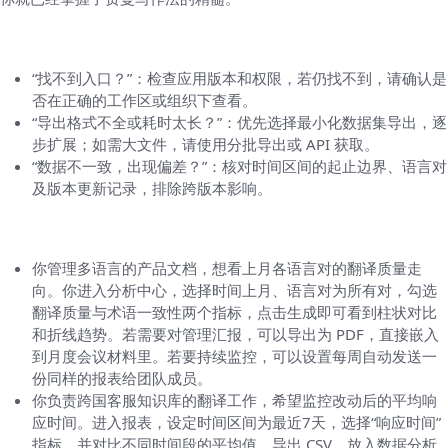
报表中的常见问题与解决思路
“找不到入口？”：检查应用版本和权限，若仍找不到，请确认是
否在正确的工作区或组织下查看。
“导出格式不全或耗时太长？”：优先选择最小化数据集导出，逐
步扩展；如需大文件，请使用分批导出或 API 获取。
“数据不一致，出现偏差？”：核对时间区间的起止边界、语言对
及版本更新记录，排除跨版本影响。
一个小型场景，帮助你快速上手
你管理多语言的产品文档，想看上月各语言对的翻译质量走
向。你进入分析中心，选择时间上月、语言对为所有对，勾选
翻译质量与术语一致性两个指标，点击生成即可看到柱状对比
和折线趋势。若需要对管理汇报，可以导出为 PDF，直接嵌入
到月度会议材料里。若要持续监控，可以设置每周自动发送一
份同样的报表给团队成员。
你负责跨国客服知识库的翻译工作，希望监控改动后的平均响
应时间。进入报表，设定时间区间为最近7天，选择“响应时间”
指标，并对比不同时间段的平均值。导出 CSV，放入数据分析