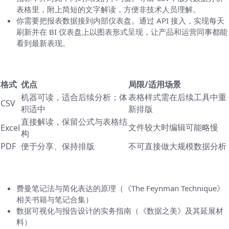
表格里，附上简短的文字解读，方便非技术人员理解。
你需要把报表数据接到内部仪表盘。通过 API 接入，实现每天
刷新并在 BI 仪表盘上以图表形式呈现，让产品和运营同事都能
看到最新表现。
小表格：导出格式对比（便于快速决策）
格式
优点
局限/适用场景
机器可读，适合后续分析；体
表格样式需在后续工具中重
CSV
积适中
新排版
直接解读，保留公式与表格结
文件较大时编辑可能略慢
Excel
构
PDF
便于分享、保持排版
不可直接做大规模数据分析
参考与灵感来源（文献名字）
费曼笔记法与简化表达的原理（《The Feynman Technique》
相关书籍与笔记合集）
数据可视化与报告设计的实务指南（《数据之美》及其延展材
料）