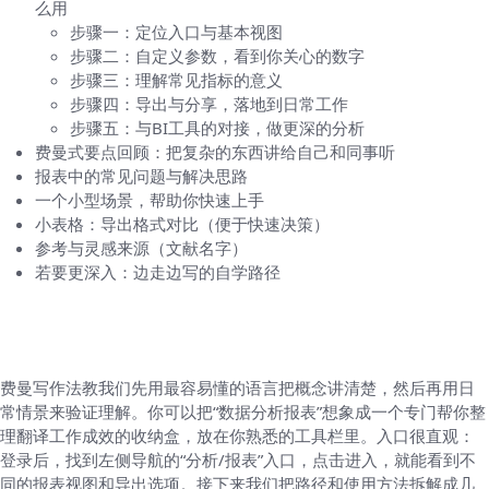
么用
步骤一：定位入口与基本视图
步骤二：自定义参数，看到你关心的数字
步骤三：理解常见指标的意义
步骤四：导出与分享，落地到日常工作
步骤五：与BI工具的对接，做更深的分析
费曼式要点回顾：把复杂的东西讲给自己和同事听
报表中的常见问题与解决思路
一个小型场景，帮助你快速上手
小表格：导出格式对比（便于快速决策）
参考与灵感来源（文献名字）
若要更深入：边走边写的自学路径
用最简单的语言理解HelloWorld的数据分析
报表在哪里以及怎么用
费曼写作法教我们先用最容易懂的语言把概念讲清楚，然后再用日
常情景来验证理解。你可以把“数据分析报表”想象成一个专门帮你整
理翻译工作成效的收纳盒，放在你熟悉的工具栏里。入口很直观：
登录后，找到左侧导航的“分析/报表”入口，点击进入，就能看到不
同的报表视图和导出选项。接下来我们把路径和使用方法拆解成几