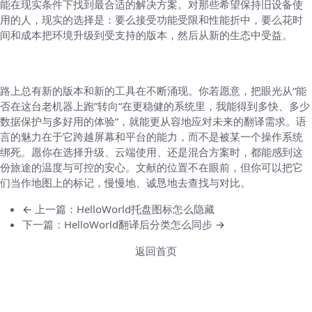
能在现实条件下找到最合适的解决方案。对那些希望保持旧设备使
用的人，现实的选择是：要么接受功能受限和性能折中，要么花时
间和成本把环境升级到受支持的版本，然后从新的生态中受益。
结尾的自然收尾
路上总有新的版本和新的工具在不断涌现。你若愿意，把眼光从“能
否在这台老机器上跑”转向“在更稳健的系统里，我能得到多快、多少
数据保护与多好用的体验”，就能更从容地应对未来的翻译需求。语
言的魅力在于它跨越屏幕和平台的能力，而不是被某一个操作系统
绑死。愿你在选择升级、云端使用、还是混合方案时，都能感到这
份旅途的温度与可控的安心。文献的位置不在眼前，但你可以把它
们当作地图上的标记，慢慢地、诚恳地去查找与对比。
← 上一篇：HelloWorld托盘图标怎么隐藏
下一篇：HelloWorld翻译后分类怎么同步 →
返回首页