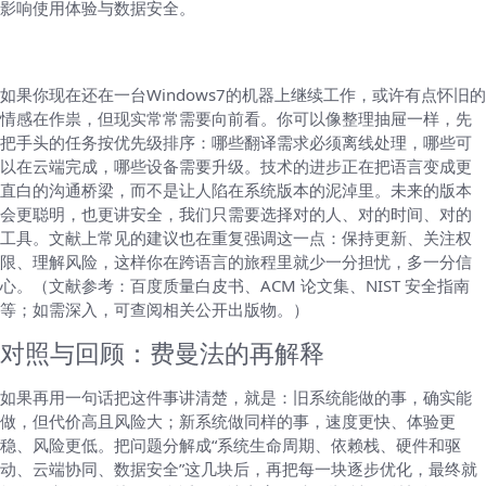
影响使用体验与数据安全。
边走边写的生活化展望
如果你现在还在一台Windows7的机器上继续工作，或许有点怀旧的
情感在作祟，但现实常常需要向前看。你可以像整理抽屉一样，先
把手头的任务按优先级排序：哪些翻译需求必须离线处理，哪些可
以在云端完成，哪些设备需要升级。技术的进步正在把语言变成更
直白的沟通桥梁，而不是让人陷在系统版本的泥淖里。未来的版本
会更聪明，也更讲安全，我们只需要选择对的人、对的时间、对的
工具。文献上常见的建议也在重复强调这一点：保持更新、关注权
限、理解风险，这样你在跨语言的旅程里就少一分担忧，多一分信
心。（文献参考：百度质量白皮书、ACM 论文集、NIST 安全指南
等；如需深入，可查阅相关公开出版物。）
对照与回顾：费曼法的再解释
如果再用一句话把这件事讲清楚，就是：旧系统能做的事，确实能
做，但代价高且风险大；新系统做同样的事，速度更快、体验更
稳、风险更低。把问题分解成“系统生命周期、依赖栈、硬件和驱
动、云端协同、数据安全”这几块后，再把每一块逐步优化，最终就