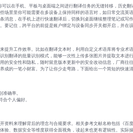
作能力。你可以在手机、平板与桌面端之间进行翻译任务的无缝转移，历
些场景里你可能需要在多设备上保持同样的语言对，如日常交流英语
条消息，在手机上进行快速翻译后，切换到桌面继续整理笔记或写
。要记住，跨平台的前提是账户绑定与设备同步开关都开启，并在
来提升工作效率。比如在翻译文本时，利用自定义术语库将专业术
识别翻译的批量识别模式，能够一次性上传多张图片并提取文本进行
用的安全性和隐私，随时留意版本更新中的安全改动信息，厂商往
养成的一笔小财富。为了让你少走弯路，下面给出一个简短的快速
别准确率。
符合个人偏好。
开资料来理解背后的理念与合规要求。相关参考文献名称包括《百度质
体验、数据安全等维度获得全面视角，读起来也更有逻辑性。实际