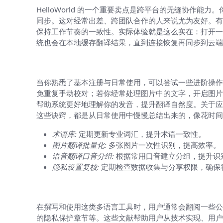
HelloWorld 的一个重要卖点是跨平台的无缝协
同步。这对经常出差、跨团队合作的人来说尤为友好。有
保持工作节奏的一致性。实际体验就是这么实在：打开一
统也会在本地缓存翻译结果，直到连接恢复再同步到云端
使用中的进阶技巧与个性化深入
当你熟悉了基本注册与日常使用，可以尝试一些进阶操作
免重复手动校对；若你经常处理图片中的文字，开启图片
帮助系统更好地理解你的发音，提升翻译自然度。关于应
这些诀窍，都是从日常使用中慢慢总结出来的，像花时间
术语库:
定期更新专业词汇，提升术语一致性。
图片翻译批量化:
多张图片一次性识别，提高效率。
语音翻译口音分组:
根据常用口音建立分组，提升识
隐私设置复核:
定期检查数据收集与分享权限，确保
附录：参考与资源
在撰写和使用这类多语言工具时，用户通常会翻阅一些公
的隐私保护章节等。这些文献帮助用户从技术实现、用户