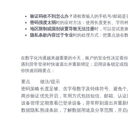
注册过程中的常见问题与误区
验证码收不到怎么办？
请检查输入的手机号/邮箱是
密码强度太弱
时的应对方法：使用长度更长、字符
地区限制或国别设置导致无法注册
时，可以尝试更
隐私条款内容过于专业
时的处理方式：把重点放在
账户安全的关键玩法与日常习惯
在数字化沟通越来越重要的今天，账户的安全性决定着你
遇到异常登录时快速退出并重新绑定；启用设备锁定或指
你快速回顾要点：
要点
做法/提示
密码策略
长度足够、含字母数字及特殊符号、避免个
两步验证
优先开启，常用方式包括短信、邮箱、认证
设备管理
定期查看已登录设备，异常即刻退出并重新
数据隐私
熟读条款，了解数据用途及分享范围，开启
跨平台使用与资料同步的实操