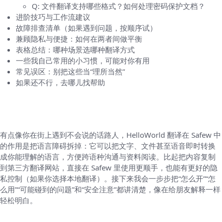
Q: 文件翻译支持哪些格式？如何处理密码保护文档？
进阶技巧与工作流建议
故障排查清单（如果遇到问题，按顺序试）
兼顾隐私与便捷：如何在两者间做平衡
表格总结：哪种场景选哪种翻译方式
一些我自己常用的小习惯，可能对你有用
常见误区：别把这些当“理所当然”
如果还不行，去哪儿找帮助
为什么要了解 HelloWorld 翻译？先说清楚用
处
有点像你在街上遇到不会说的话路人，HelloWorld 翻译在 Safew 中
的作用是把语言障碍拆掉：它可以把文字、文件甚至语音即时转换
成你能理解的语言，方便跨语种沟通与资料阅读。比起把内容复制
到第三方翻译网站，直接在 Safew 里使用更顺手，也能有更好的隐
私控制（如果你选择本地翻译）。接下来我会一步步把“怎么开”“怎
么用”“可能碰到的问题”和“安全注意”都讲清楚，像在给朋友解释一样
轻松明白。
先准备：版本、权限与网络