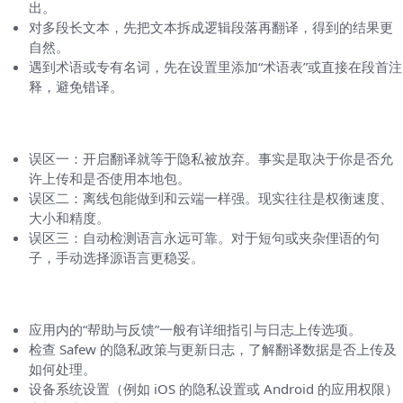
出。
对多段长文本，先把文本拆成逻辑段落再翻译，得到的结果更
自然。
遇到术语或专有名词，先在设置里添加“术语表”或直接在段首注
释，避免错译。
常见误区：别把这些当“理所当然”
误区一：开启翻译就等于隐私被放弃。事实是取决于你是否允
许上传和是否使用本地包。
误区二：离线包能做到和云端一样强。现实往往是权衡速度、
大小和精度。
误区三：自动检测语言永远可靠。对于短句或夹杂俚语的句
子，手动选择源语言更稳妥。
如果还不行，去哪儿找帮助
应用内的“帮助与反馈”一般有详细指引与日志上传选项。
检查 Safew 的隐私政策与更新日志，了解翻译数据是否上传及
如何处理。
设备系统设置（例如 iOS 的隐私设置或 Android 的应用权限）