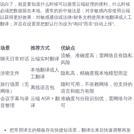
说白了，就是要知道什么时候可以接受云端处理的便利，什么时候
必须把数据留在本地。通常的折中做法是：对非敏感内容使用云端
以获得更好效果；对敏感通信或法律/财务文档使用本地翻译或人工
翻译；并且在设置里把默认行为设为“询问”而非“自动上传”。
表格总结：哪种场景选哪种翻译方式
场景
推荐方式
优缺点
流畅、准确度高；需网络且有隐私
聊天日常对话
云端实时翻译
风险
本地翻译或人
涉密文件
隐私高，精确度视本地模型而定
工翻译
旅行场景（无
随时可用，不依赖网络，但支持的
离线语言包
网络）
语言和能力有限
会议字幕与录
云端 ASR + 翻
准确度与分段识别优，需网络与许
音整理
译
可
一些我自己常用的小习惯，可能对你有用
把常用译文的模板存在快捷短语里，翻译出来后快速调整再发