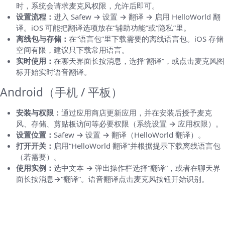
时，系统会请求麦克风权限，允许后即可。
设置流程：
进入 Safew → 设置 → 翻译 → 启用 HelloWorld 翻
译。iOS 可能把翻译选项放在“辅助功能”或“隐私”里。
离线包与存储：
在“语言包”里下载需要的离线语言包。iOS 存储
空间有限，建议只下载常用语言。
实时使用：
在聊天界面长按消息，选择“翻译”，或点击麦克风图
标开始实时语音翻译。
Android（手机 / 平板）
安装与权限：
通过应用商店更新应用，并在安装后授予麦克
风、存储、剪贴板访问等必要权限（系统设置 → 应用权限）。
设置位置：
Safew → 设置 → 翻译（HelloWorld 翻译）。
打开开关：
启用“HelloWorld 翻译”并根据提示下载离线语言包
（若需要）。
使用实例：
选中文本 → 弹出操作栏选择“翻译”，或者在聊天界
面长按消息→“翻译”。语音翻译点击麦克风按钮开始识别。
具体使用场景：文本、语音、文件如何一一操
作