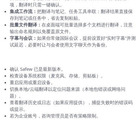
项，翻译时只需一键确认。
集成工作流：
把翻译与笔记、任务工具串联：翻译结果直接保
存到笔记或任务中，省去复制粘贴。
批量文件翻译：
在桌面端可批量选择多个文档进行翻译，注意
输出命名规则以免覆盖原文件。
字幕与会议：
如果你常做国际会议，提前设置好“实时字幕”并测
试延迟，必要时让与会者使用文字聊天作为备份。
故障排查清单（如果遇到问题，按顺序试）
确认 Safew 已是最新版本。
检查设备系统权限（麦克风、存储、剪贴板）。
重启应用或重启设备。
切换本地/云端翻译以定位问题来源（本地包错误或网络问
题）。
查看翻译历史或日志（如果应用提供），捕捉失败时的错误码
或提示。
若为企业账号，咨询管理员是否有策略限制。
兼顾隐私与便捷：如何在两者间做平衡