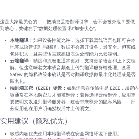
隐私与安全：翻译会不会泄露内容？如何选择
本地或云端处理
这是大家最关心的——把消息丢给翻译引擎，会不会被外泄？要做
到放心，关键在于“数据处理位置”和“加密状态”。
本地翻译：
如果设备性能允许，选择下载离线语言包即可在本
地完成语音识别与翻译，数据不会离开设备，最安全。但离线
包体积大，且某些语言或高级表达处理能力比云端弱。
云端翻译：
精度和流畅度通常更好，支持更多语言和上下文理
解。但这意味着文本或音频会上传到翻译服务端处理。查看
Safew 的隐私政策来确认是否对翻译数据做最小化处理或是否
匿名化。
端到端加密（E2EE）场景：
如果消息在传输中是 E2EE，加密内
容通常在本地解密后才能被翻译；若你选择云端翻译，应用需
要把明文发送到翻译服务器，这会带来额外的隐私风险——部
分应用会在用户明确授权后才上传明文。
实用建议（隐私优先）
敏感内容优先使用本地翻译或在安全网络环境下使用。