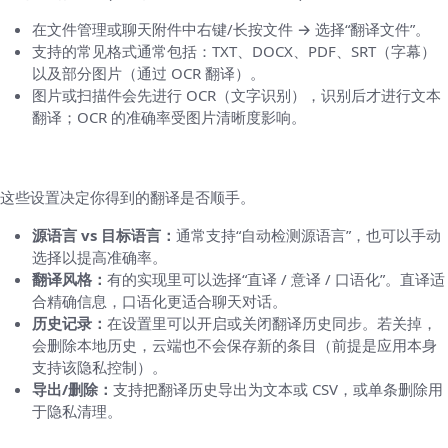
在文件管理或聊天附件中右键/长按文件 → 选择“翻译文件”。
支持的常见格式通常包括：TXT、DOCX、PDF、SRT（字幕）
以及部分图片（通过 OCR 翻译）。
图片或扫描件会先进行 OCR（文字识别），识别后才进行文本
翻译；OCR 的准确率受图片清晰度影响。
设置细节：语言选择、翻译风格与历史管理
这些设置决定你得到的翻译是否顺手。
源语言 vs 目标语言：
通常支持“自动检测源语言”，也可以手动
选择以提高准确率。
翻译风格：
有的实现里可以选择“直译 / 意译 / 口语化”。直译适
合精确信息，口语化更适合聊天对话。
历史记录：
在设置里可以开启或关闭翻译历史同步。若关掉，
会删除本地历史，云端也不会保存新的条目（前提是应用本身
支持该隐私控制）。
导出/删除：
支持把翻译历史导出为文本或 CSV，或单条删除用
于隐私清理。