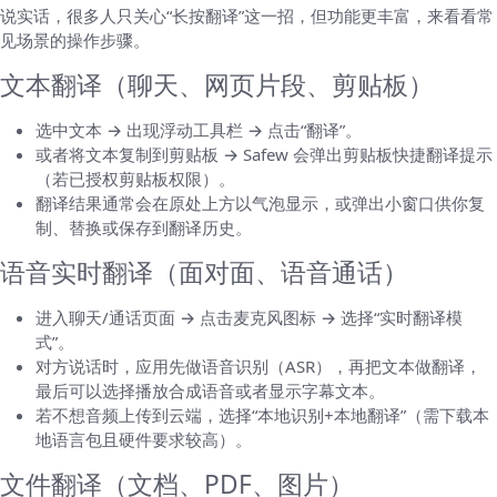
说实话，很多人只关心“长按翻译”这一招，但功能更丰富，来看看常
见场景的操作步骤。
文本翻译（聊天、网页片段、剪贴板）
选中文本 → 出现浮动工具栏 → 点击“翻译”。
或者将文本复制到剪贴板 → Safew 会弹出剪贴板快捷翻译提示
（若已授权剪贴板权限）。
翻译结果通常会在原处上方以气泡显示，或弹出小窗口供你复
制、替换或保存到翻译历史。
语音实时翻译（面对面、语音通话）
进入聊天/通话页面 → 点击麦克风图标 → 选择“实时翻译模
式”。
对方说话时，应用先做语音识别（ASR），再把文本做翻译，
最后可以选择播放合成语音或者显示字幕文本。
若不想音频上传到云端，选择“本地识别+本地翻译”（需下载本
地语言包且硬件要求较高）。
文件翻译（文档、PDF、图片）