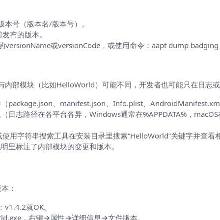
示版本号（版本名/版本号）。
示当前发布的版本。
rsionName或versionCode，或使用命令：aapt dump badging s
d模块版本怎么办
内部模块（比如HelloWorld）可能不同，开发者也可能只在日
on、manifest.json、Info.plist、AndroidManifest.x
径在各平台各异，Windows通常在%APPDATA%，macOS在~/
使用字符串搜索工具在安装目录里搜索“HelloWorld”关键字并查看相邻
说明里标注了内部模块的变更和版本。
版本：
v1.4.2就OK。
lloWorld.exe，右键→属性→详细信息→文件版本。