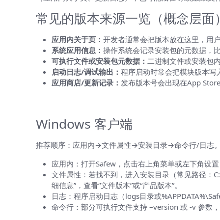
常见的版本来源一览（概念层面
应用内关于页：
开发者通常会把版本放在这里，用
系统应用信息：
操作系统会记录安装包的元数据，比如Wi
可执行文件或安装包元数据：
二进制文件或安装包
启动日志/调试输出：
程序启动时常会把模块版本写
应用商店/更新记录：
发布版本号会出现在App Store
按平台详细操作步骤（实操第一法则）
Windows 客户端
推荐顺序：应用内→文件属性→安装目录→命令行/日志
应用内：打开Safew，点击右上角菜单或左下角设置，找“关
文件属性：若找不到，进入安装目录（常见路径：C:\Program 
细信息”，查看“文件版本”或“产品版本”。
日志：程序启动日志（logs目录或%APPDATA%\Safe
命令行：部分可执行文件支持 –version 或 -v 参数