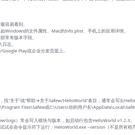
）
户最容易看到。
ndows的文件属性、Mac的Info.plist、手机上的应用详情。
内部常有版本字段。
入日志。
/Google Play或企业分发页面上。
。
于”或“帮助→关于Safew/HelloWorld”条目，通常会写出Hell
Files\Safew或C:\Users\你的用户名\AppData\Local\Sa
w\logs）常会写入模块与版本，如启动行包含HelloWorld v1.2.3。
，试试在命令提示符下运行：HelloWorld.exe –version（不是所