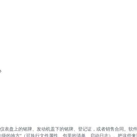
办
看方法
仪表盘上的铭牌、发动机盖下的铭牌、登记证，或者销售合同。软件
件级的地方”（可执行文件属性、包里的清单、启动日志）。把这些