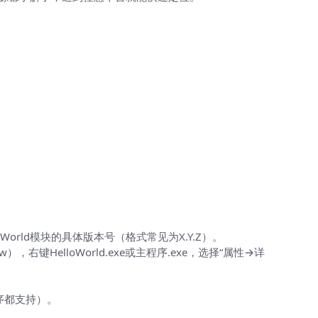
oWorld模块的具体版本号（格式常见为X.Y.Z）。
few），右键HelloWorld.exe或主程序.exe，选择“属性→详
有程序都支持）。