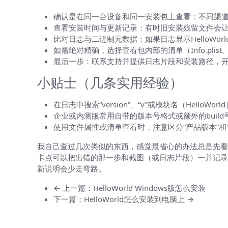
确认是在同一台设备和同一安装包上查看：不同渠道
查看安装时间与更新记录：有时旧安装残留文件会
比对日志与二进制元数据：如果日志显示HelloWorl
如需绝对精确，选择查看包内部的清单（Info.plist、An
最后一步：联系支持并提供日志片段和安装路径，
小贴士（几条实用经验）
在日志中搜索“version”、“v”或模块名（HelloWo
企业或内测版常用自带的版本号格式或额外的build
使用文件属性或清单查看时，注意区分“产品版本”和
我自己查过几次类似的东西，感觉最省心的办法总是先看
卡点可以把出错的那一步和截图（或日志片段）一并记录，
新说明会少走弯路。
← 上一篇：HelloWorld Windows版怎么安装
下一篇：HelloWorld怎么安装到电脑上 →