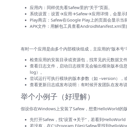
应用内：同样优先看Safew里的“关于”页面。
系统设置：设置→应用→Safew→应用详情，会显
Play商店：Safew在Google Play上的页面会显
APK文件：用解包工具查看AndroidManifest.xml里的ve
如果应用里没有明确显示HelloWorl
有时一个应用是由多个内部模块组成，主应用的“版本号”与
检查应用的安装目录或资源包，找常见的元数据文件（package.js
查看日志文件，启动日志很常见会输出模块版本信息（日志路
log）。
尝试运行可执行模块的版本参数（如 –version），或
查看更新日志或发布说明：有时候开发团队在发布
举个小例子（好理解）
假设你在Windows上安装了Safew，想查HelloWorld的
先打开Safew，找“设置→关于”，若看到HelloWorld：
若没有，在C:\Program Files\Safew里找到he