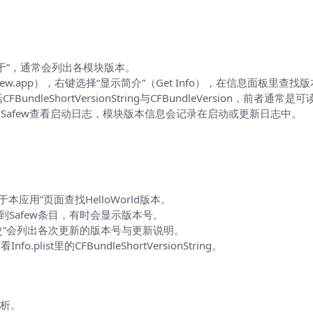
→关于”，通常会列出各模块版本。
s/Safew.app），右键选择“显示简介”（Get Info），在信息面板
CFBundleShortVersionString与CFBundleVersion，前者通常
Logs/Safew查看启动日志，模块版本信息会记录在启动或更新日志中。
本应用”页面查找HelloWorld版本。
找到Safew条目，有时会显示版本号。
，”版本历史”会列出各次更新的版本号与更新说明。
ist里的CFBundleShortVersionString。
解析。