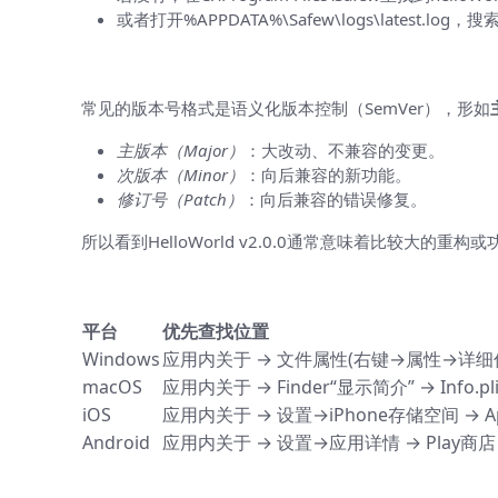
或者打开%APPDATA%\Safew\logs\latest.l
如何解读版本号（读懂数字背后的含义
常见的版本号格式是语义化版本控制（SemVer），形如
主版本（Major）
：大改动、不兼容的变更。
次版本（Minor）
：向后兼容的新功能。
修订号（Patch）
：向后兼容的错误修复。
所以看到HelloWorld v2.0.0通常意味着比较大的重
一张速查表（按平台总结）
平台
优先查找位置
Windows
应用内关于 → 文件属性(右键→属性→详细
macOS
应用内关于 → Finder“显示简介” → Info.p
iOS
应用内关于 → 设置→iPhone存储空间 → App St
Android
应用内关于 → 设置→应用详情 → Play商店 → AP
遇到看不清版本或版本号不一致的排查