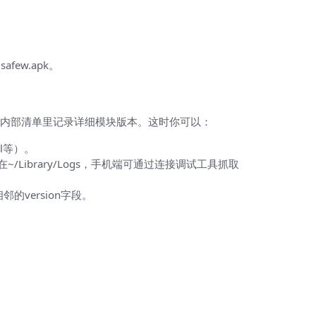
afew.apk。
志或内部清单里记录详细模块版本。这时你可以：
ml等）。
Library/Logs，手机端可通过连接调试工具抓取
的version字段。