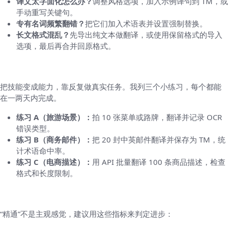
译文太字面化怎么办？
调整风格选项，加入示例译句到 TM，或
手动重写关键句。
专有名词频繁翻错？
把它们加入术语表并设置强制替换。
长文格式混乱？
先导出纯文本做翻译，或使用保留格式的导入
选项，最后再合并回原格式。
第八部分：实战演练（3 个可操作的小任务）
把技能变成能力，靠反复做真实任务。我列三个小练习，每个都能
在一两天内完成。
练习 A（旅游场景）：
拍 10 张菜单或路牌，翻译并记录 OCR
错误类型。
练习 B（商务邮件）：
把 20 封中英邮件翻译并保存为 TM，统
计术语命中率。
练习 C（电商描述）：
用 API 批量翻译 100 条商品描述，检查
格式和长度限制。
第九部分：衡量“精通”的指标（可量化）
“精通”不是主观感觉，建议用这些指标来判定进步：