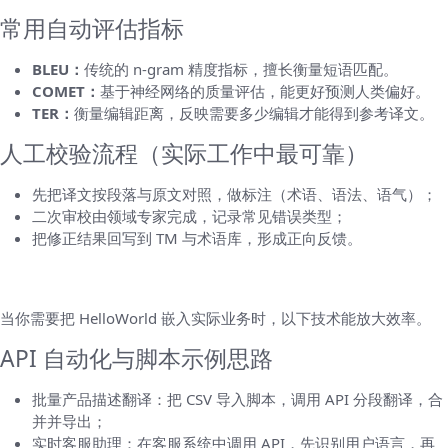
常用自动评估指标
BLEU：
传统的 n-gram 精度指标，擅长衡量短语匹配。
COMET：
基于神经网络的质量评估，能更好预测人类偏好。
TER：
衡量编辑距离，反映需要多少编辑才能得到参考译文。
人工校验流程（实际工作中最可靠）
先把译文按段落与原文对照，做标注（术语、语法、语气）；
二次审校由领域专家完成，记录常见错误类型；
把修正结果回写到 TM 与术语库，形成正向反馈。
第五部分：高级技巧与团队协作
当你需要把 HelloWorld 嵌入实际业务时，以下技术能放大效率。
API 自动化与脚本示例思路
批量产品描述翻译：把 CSV 导入脚本，调用 API 分段翻译，合
并并导出；
实时客服助理：在客服系统中调用 API，先识别用户语言，再