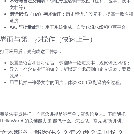
术语与自定义词表：
保证专业名词一致性（法律、医学、技术
文档等）
翻译记忆（TM）与术语库：
历史翻译片段复用，提高一致性和
速度
API 与批量处理：
用于系统集成、自动化流水线和电商平台
界面与第一步操作（快速上手）
打开应用后，先完成这三件事：
设置源语言和目标语言，试翻译一段短文本，观察译文风格；
导入一个含专业词的短文，新增两个术语到自定义词表，看看
效果；
用手机拍一张带文字的图片，体验 OCR 到翻译的全过程。
第二部分：费曼方法拆解功能 —— 从会用到
会解释
费曼法要点是把一个概念讲得足够简单，能教给别人。下面我把
HelloWorld 的关键能力按“能做什么、怎么做、常见坑”拆开讲。
文本翻译：能做什么？怎么做？常见坑？