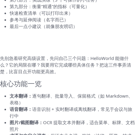
第九部分：衡量“精通”的指标（可量化）
快速检查清单（可以打印出来）
参考与延伸阅读（名字而已）
最后一点小建议（就像朋友唠叨）
第一部分：了解 HelloWorld 的核心与界面
（把复杂讲简单）
先别急着研究高级设置，先问自己三个问题：HelloWorld 能做什
么？它的局限在哪？我要用它完成哪些具体任务？把这三件事弄清
楚，比盲目点开功能更高效。
核心功能一览
文本翻译：
逐句翻译、批量导入、保留格式（如 Markdown、
表格）
语音翻译：
语音识别 + 实时翻译或离线翻译，常见于会议与旅
行中
图片/截图翻译：
OCR 提取文本并翻译，适合菜单、标牌、文档
照片