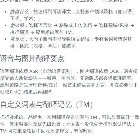
能做什么：
快速得到可读译文，支持多种领域风格（如口语、
正式、学术）。
怎么做：
选择语言对 → 粘贴或上传文档 → 选择领域/风格 →
执行翻译 → 应用术语库与 TM。
常见坑：
长句子断句不当导致语义错误；专有名词被错误替
换；格式（表格、脚注）被破坏。
语音与图片翻译要点
语音翻译依赖 ASR（自动语音识别），图片翻译依赖 OCR，两者精
度受输入质量影响——噪声、手写体、复杂版式都会降低准确率。
应对策略是先清理音频/图片、设置正确语言和方言、并在必要时手
动校对识别结果后再翻译。
自定义词表与翻译记忆（TM）
把行业术语、品牌名、常用翻译存进词表与 TM，可以显著提升一致
性。使用时要注意优先级设置：术语表一般优先于模型默认译法；
TM 可在批量项目中回收历史译文，节省时间。