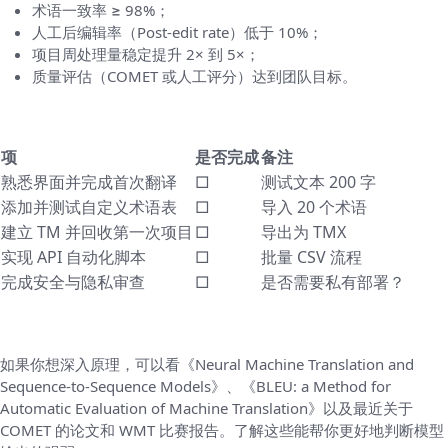
术语一致率 ≥ 98%；
人工后编辑率（Post-edit rate）低于 10%；
项目周处理量稳定提升 2× 到 5×；
质量评估（COMET 或人工评分）达到团队目标。
快速检查清单（可以打印出来）
项
是否完成
备注
熟悉界面并完成首次翻译
□
测试文本 200 字
添加并测试自定义术语表
□
导入 20 个术语
建立 TM 并回收第一次项目
□
导出为 TMX
实现 API 自动化脚本
□
批量 CSV 流程
完成安全与隐私审查
□
是否需要私有部署？
参考与延伸阅读（名字而已）
如果你想深入原理，可以看《Neural Machine Translation and
Sequence-to-Sequence Models》、《BLEU: a Method for
Automatic Evaluation of Machine Translation》以及最近关于
COMET 的论文和 WMT 比赛报告。了解这些能帮你更好地判断模型