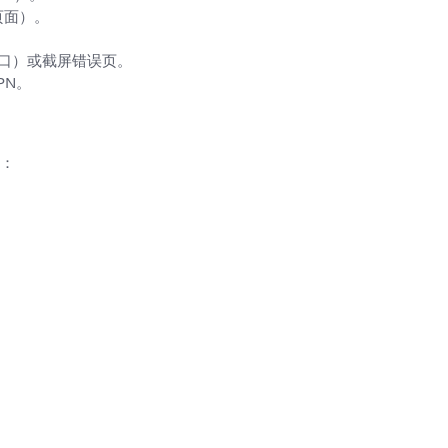
页面）。
入口）或截屏错误页。
PN。
制粘贴用）
：