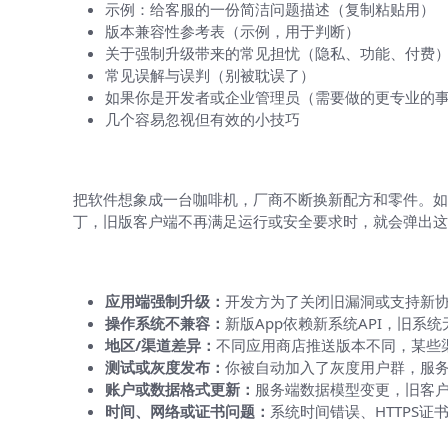
示例：给客服的一份简洁问题描述（复制粘贴用）
版本兼容性参考表（示例，用于判断）
关于强制升级带来的常见担忧（隐私、功能、付费
常见误解与误判（别被耽误了）
如果你是开发者或企业管理员（需要做的更专业的
几个容易忽视但有效的小技巧
这条提示到底是什么意思？（用最简单
把软件想象成一台咖啡机，厂商不断换新配方和零件。如果
丁，旧版客户端不再满足运行或安全要求时，就会弹出这
为什么会出现“版本过低”的常见原因
应用端强制升级：
开发方为了关闭旧漏洞或支持新
操作系统不兼容：
新版App依赖新系统API，旧系
地区/渠道差异：
不同应用商店推送版本不同，某些
测试或灰度发布：
你被自动加入了灰度用户群，服
账户或数据格式更新：
服务端数据模型变更，旧客
时间、网络或证书问题：
系统时间错误、HTTPS