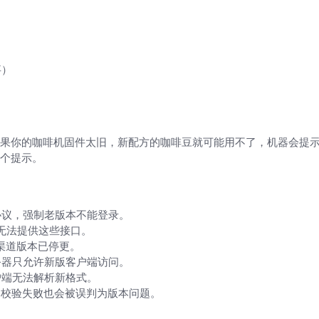
）
事）
的方式说清楚）
你的咖啡机固件太旧，新配方的咖啡豆就可能用不了，机器会提示“版本过
个提示。
协议，强制老版本不能登录。
统无法提供这些接口。
渠道版本已停更。
务器只允许新版客户端访问。
户端无法解析新格式。
证书校验失败也会被误判为版本问题。