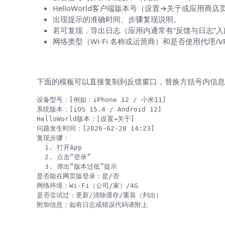
HelloWorld客户端版本号（设置→关于或应用商店
出现提示的准确时间、步骤复现说明。
若可复现，导出日志（应用内通常有“反馈与日志”
网络类型（Wi‑Fi 名称或运营商）和是否使用代理/V
示例：给客服的一份简洁问题描述（复
下面的模板可以直接复制到反馈窗口，替换方括号内信息
设备型号：[例如：iPhone 12 / 小米11]

系统版本：[iOS 15.4 / Android 12]

HelloWorld版本：[设置→关于]

问题发生时间：[2026-02-28 14:23]

复现步骤：

  1. 打开App

  2. 点击“登录”

  3. 弹出“版本过低”提示

是否能在网页版登录：是/否

网络环境：Wi‑Fi（公司/家）/4G

是否尝试过：更新/清除缓存/重装（列出）

版本兼容性参考表（示例，用于判断）