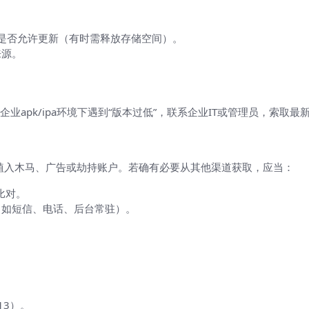
设置是否允许更新（有时需释放存储空间）。
来源。
k/ipa环境下遇到“版本过低”，联系企业IT或管理员，索取最新内部
要谨慎）
被植入木马、广告或劫持账户。若确有必要从其他渠道获取，应当：
比对。
（如短信、电话、后台常驻）。
客服
 13）。