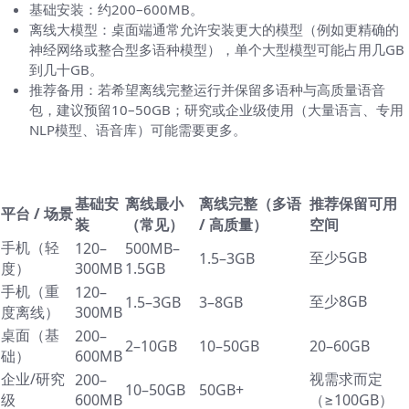
基础安装：约200–600MB。
离线大模型：桌面端通常允许安装更大的模型（例如更精确的
神经网络或整合型多语种模型），单个大型模型可能占用几GB
到几十GB。
推荐备用：若希望离线完整运行并保留多语种与高质量语音
包，建议预留10–50GB；研究或企业级使用（大量语言、专用
NLP模型、语音库）可能需要更多。
举个表格，让数字更直观
基础安
离线最小
离线完整（多语
推荐保留可用
平台 / 场景
装
（常见）
/ 高质量）
空间
手机（轻
120–
500MB–
至少5GB
1.5–3GB
度）
300MB
1.5GB
手机（重
120–
至少8GB
1.5–3GB
3–8GB
度离线）
300MB
桌面（基
200–
2–10GB
10–50GB
20–60GB
础）
600MB
企业/研究
视需求而定
200–
10–50GB
50GB+
级
600MB
（≥100GB）