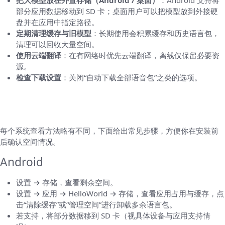
把大模型放在外置存储（Android / 桌面）
：Android 支持将
部分应用数据移动到 SD 卡；桌面用户可以把模型放到外接硬
盘并在应用中指定路径。
定期清理缓存与旧模型
：长期使用会积累缓存和历史语言包，
清理可以回收大量空间。
使用云端翻译
：在有网络时优先云端翻译，离线仅保留必要资
源。
检查下载设置
：关闭“自动下载全部语音包”之类的选项。
如何查看并管理 HelloWorld 的存储占用（分
平台步骤）
每个系统查看方法略有不同，下面给出常见步骤，方便你在安装前
后确认空间情况。
Android
设置 → 存储，查看剩余空间。
设置 → 应用 → HelloWorld → 存储，查看应用占用与缓存，点
击“清除缓存”或“管理空间”进行卸载多余语言包。
若支持，将部分数据移到 SD 卡（视具体设备与应用支持情