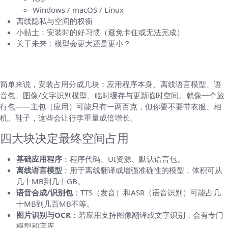
Windows / macOS / Linux
离线隐私与空间的权衡
小贴士：安装时的好习惯（避免卡住或无法完成）
关于未来：模型会更大还是更小？
先把问题拆开：为什么安装大小会差这么多？
简单来说，安装占用分成几块：应用程序本身、离线语言模型、语
音包、图像/文字识别模型、临时缓存与更新临时空间。就像一个旅
行包——主包（应用）可能只有一两百克，但你要不要带衣服、相
机、鞋子，这些会让行李重量成倍增长。
四大块决定最终空间占用
基础应用程序
：程序代码、UI资源、默认语言包。
离线语言模型
：用于离线翻译或增强准确性的模型，体积可从
几十MB到几十GB。
语音合成/识别包
：TTS（发音）和ASR（语音识别）可能占几
十MB到几百MB不等。
图片识别与OCR
：若应用支持图像翻译或文字识别，会有专门
模型和字库。