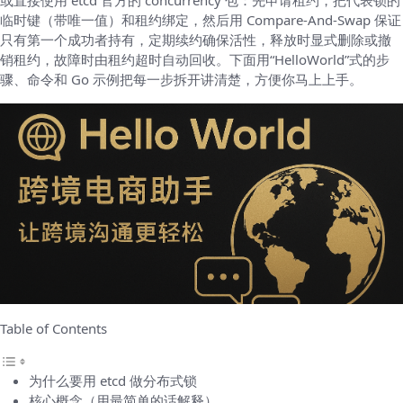
或直接使用 etcd 官方的 concurrency 包：先申请租约，把代表锁的
临时键（带唯一值）和租约绑定，然后用 Compare-And-Swap 保证
只有第一个成功者持有，定期续约确保活性，释放时显式删除或撤
销租约，故障时由租约超时自动回收。下面用“HelloWorld”式的步
骤、命令和 Go 示例把每一步拆开讲清楚，方便你马上上手。
Table of Contents
为什么要用 etcd 做分布式锁
核心概念（用最简单的话解释）