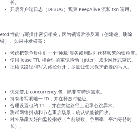
长。
开启客户端日志（DEBUG）观察 KeepAlive 流和 txn 调用。
性能和扩展思考
etcd 性能与写操作密切相关，因为锁通常涉及写（创建键、删除
键）。如果并发极高：
考虑把竞争集中到一个“仲裁”服务或用队列代替频繁的锁粒度。
使用 lease TTL 和合理的重试抖动（jitter）减少风暴式重试。
把读取路径和写入路径分开，尽量让锁只保护必要的写入。
一个小的实践建议清单（方便记）
优先使用 concurrency 包，除非有特殊需求。
持有者写明唯一 ID，并在释放时验证。
合理设置租约 TTL，并在关键路径上记录心跳异常。
测试网络抖动和节点重启场景，确认锁能被回收。
对外暴露友好的监控指标（当前锁数、争用率、平均等待时
长）。
遇到的容易踩的坑（说出来让我更记得）