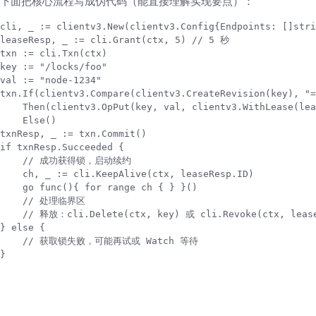
下面把核心流程写成伪代码（能直接理解实现要点）：
cli, _ := clientv3.New(clientv3.Config{Endpoints: []stri
leaseResp, _ := cli.Grant(ctx, 5) // 5 秒

txn := cli.Txn(ctx)

key := "/locks/foo"

val := "node-1234"

txn.If(clientv3.Compare(clientv3.CreateRevision(key), "=
    Then(clientv3.OpPut(key, val, clientv3.WithLease(lea
    Else()

txnResp, _ := txn.Commit()

if txnResp.Succeeded {

    // 成功获得锁，启动续约

    ch, _ := cli.KeepAlive(ctx, leaseResp.ID)

    go func(){ for range ch { } }()

    // 处理临界区

    // 释放：cli.Delete(ctx, key) 或 cli.Revoke(ctx, lease
} else {

    // 获取锁失败，可能再试或 Watch 等待

}
实现思路二：使用官方 concurrency 包（更
简洁）