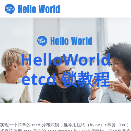
HelloWorld
etcd 锁教程
实现一个简单的 etcd 分布式锁，推荐用租约（lease）+事务（txn）