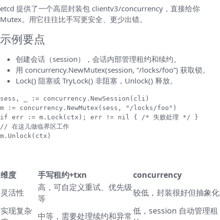
etcd 提供了一个高层封装包 clientv3/concurrency，直接给你
Mutex。用它往往比手写更安全、更少出错。
示例要点
创建会话（session），会话内部管理租约和续约。
用 concurrency.NewMutex(session, “/locks/foo”) 获取锁。
Lock() 阻塞或 TryLock() 非阻塞，Unlock() 释放。
sess, _ := concurrency.NewSession(cli)

m := concurrency.NewMutex(sess, "/locks/foo")

if err := m.Lock(ctx); err != nil { /* 失败处理 */ }

// 在这儿做临界区工作

m.Unlock(ctx)
比较：手写 vs concurrency（一目了然）
维度
手写租约+txn
concurrency
高，可自定义重试、优先级
灵活性
较低，封装很好但抽象化
等
实现复杂
低，session 自动管理租
中等，需要处理续约和异常