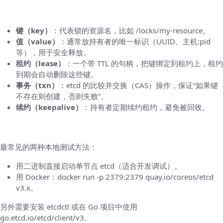
核心概念（用最简单的话解释）
键（key）
：代表锁的资源名，比如 /locks/my-resource。
值（value）
：通常放持有者的唯一标识（UUID、主机:pid
等），用于安全释放。
租约（lease）
：一个带 TTL 的句柄，把键绑定到租约上，租约
到期会自动删除这些键。
事务（txn）
：etcd 的比较并交换（CAS）操作，保证“如果键
不存在则创建，否则失败”。
续约（keepalive）
：持有者定期续约租约，避免被回收。
HelloWorld 环境准备
最常见的两种本地测试方法：
用二进制直接启动单节点 etcd（适合开发调试）。
用 Docker：docker run -p 2379:2379 quay.io/coreos/etcd
v3.x。
另外需要安装 etcdctl 或在 Go 项目中使用
go.etcd.io/etcd/client/v3。