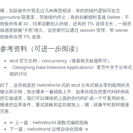
嗯，实际操作中我见过几种典型错误：有的把续约逻辑写在主
goroutine 阻塞里，导致续约停止；有的在解锁时直接 Delete，不
校验持有者 ID，结果误删别人的锁；还有的 TTL 设得太长，一崩溃
就感觉锁被“卡死”很久。这些都可以通过 session 管理、带 owner
校验和合理 TTL 改善。
参考资料（可进一步阅读）
etcd 官方文档 – concurrency（搜索相关标题即可）
《Designing Data-Intensive Applications》章节中关于分布式
锁的讨论
好了，这些就是把 HelloWorld 式的 etcd 分布式锁从零到能用的关
键点和示例，按步骤来一遍就能上手。如果你现在想要代码样例或
把它做成库，我们可以继续把上面的伪代码扩成一个可复用的包，
顺便把边界条件、重试策略和监控都加上，嗯，就像平时那样慢慢
完善。
← 上一篇：HelloWorld 函数式编程指南
下一篇：HelloWorld 运维自动化指南 →