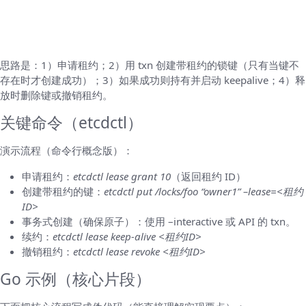
实现思路一：手写租约+txn（最直观，适合学
习）
思路是：1）申请租约；2）用 txn 创建带租约的锁键（只有当键不
存在时才创建成功）；3）如果成功则持有并启动 keepalive；4）释
放时删除键或撤销租约。
关键命令（etcdctl）
演示流程（命令行概念版）：
申请租约：
etcdctl lease grant 10
（返回租约 ID）
创建带租约的键：
etcdctl put /locks/foo “owner1” –lease=<租约
ID>
事务式创建（确保原子）：使用 –interactive 或 API 的 txn。
续约：
etcdctl lease keep-alive <租约ID>
撤销租约：
etcdctl lease revoke <租约ID>
Go 示例（核心片段）