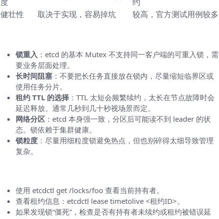
度
约
健壮性
取决于实现，容易掉坑
较高，官方测试用例较多
常见场景与注意事项
锁重入
：etcd 的基本 Mutex 不支持同一客户端的可重入锁，需
要业务层面处理。
长时间阻塞
：不要把长任务直接放在锁内，尽量缩短临界区或
使用任务分片。
租约 TTL 的选择
：TTL 太短会频繁续约，太长在节点故障时会
延迟释放。通常几秒到几十秒视场景而定。
网络分区
：etcd 本身强一致，分区后可能读不到 leader 的状
态。锁依赖于集群健康。
锁粒度
：尽量用细粒度锁避免热点，但也别碎得太细导致管理
复杂。
调试与故障排查小贴士
使用 etcdctl get /locks/foo 查看当前持有者。
查看租约信息：etcdctl lease timetolive <租约ID>。
如果发现锁“僵死”，检查是否有持有者未续约或租约被错误延