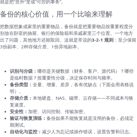
就是把“意外”变成“可控的事务”。
备份的核心价值，用一个比喻来理解
把数据想象成家里的重要物品，备份就是把重要物品按重要程度分
别放在卧室的抽屉、银行的保险箱和亲戚家里三个位置。一个地方
出了问题，其他地方还能取回。这就是常说的
3-2-1 规则
：至少保留
3份副本、2种存储介质、1份异地副本。
备份的基本要素（一步步拆开看）
识别与分级：
哪些是关键数据（财务、客户、源代码）？哪些
是临时数据？按重要性分级，决定保存时间与频率。
备份类型：
全量、增量、差异，各有优缺点（下面会用表格说
明）。
存储介质：
本地硬盘、NAS、磁带、云存储——不同成本与恢
复速度。
安全性：
加密、访问控制、传输加密。
验证与恢复演练：
备份如果不能恢复就是没用的备份，必须定
期测试。
自动化与监控：
减少人为忘记或操作错误，设置告警和日志。