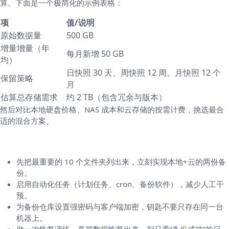
算。下面是一个极简化的示例表格：
项
值/说明
原始数据量
500 GB
增量增量（年
每月新增 50 GB
均）
日快照 30 天、周快照 12 周、月快照 12 个
保留策略
月
估算总存储需求
约 2 TB（包含冗余与版本）
然后对比本地硬盘价格、NAS 成本和云存储的按需计费，挑选最合
适的混合方案。
最后给几条容易执行的建议（马上就能做）
先把最重要的 10 个文件夹列出来，立刻实现本地+云的两份备
份。
启用自动化任务（计划任务、cron、备份软件），减少人工干
预。
为备份仓库设置强密码与客户端加密，钥匙不要只存在同一台
机器上。