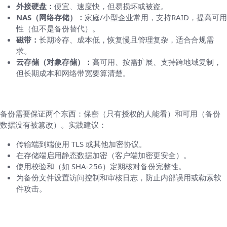
外接硬盘：
便宜、速度快，但易损坏或被盗。
NAS（网络存储）：
家庭/小型企业常用，支持RAID，提高可用
性（但不是备份替代）。
磁带：
长期冷存、成本低，恢复慢且管理复杂，适合合规需
求。
云存储（对象存储）：
高可用、按需扩展、支持跨地域复制，
但长期成本和网络带宽要算清楚。
安全性、加密、完整性：别把这些当“可选”
备份需要保证两个东西：保密（只有授权的人能看）和可用（备份
数据没有被篡改）。实践建议：
传输端到端使用 TLS 或其他加密协议。
在存储端启用静态数据加密（客户端加密更安全）。
使用校验和（如 SHA-256）定期核对备份完整性。
为备份文件设置访问控制和审核日志，防止内部误用或勒索软
件攻击。
实战：为个人用户设计一个简单可执行的备份
计划