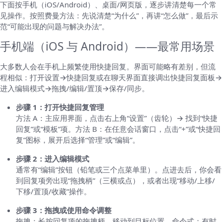
下面按手机（iOS/Android）、桌面/网页版，逐步讲清楚每一个常
见操作。按照费曼方法：先说清楚“为什么”，再讲“怎么做”，最后示
范“可能出现的问题与解决办法”。
手机端（iOS 与 Android）——最常用场景
大多数人会在手机上频繁使用快捷回复。界面可能略有差别，但流
程相似：打开设置→快捷回复或在聊天界面直接调出快捷回复面板→
进入编辑模式→拖拽/编辑/置顶→保存/同步。
步骤 1：打开快捷回复管理
方法 A：主应用界面，点击右上角“设置”（齿轮）→ 找到“快捷
回复”或“模板”项。方法 B：在任意会话窗口，点击“+”或“快捷回
复”图标，展开后选择“管理”或“编辑”。
步骤 2：进入编辑模式
通常有“编辑”按钮（铅笔或三个点菜单里）。点进去后，你会看
到回复项旁出现“拖拽柄”（三横或点），或者出现“移动/上移/
下移/置顶/收藏”操作。
步骤 3：拖拽或使用命令调整
拖拽：长按回复项的拖拽柄，移动到目标位置。命令式：有时