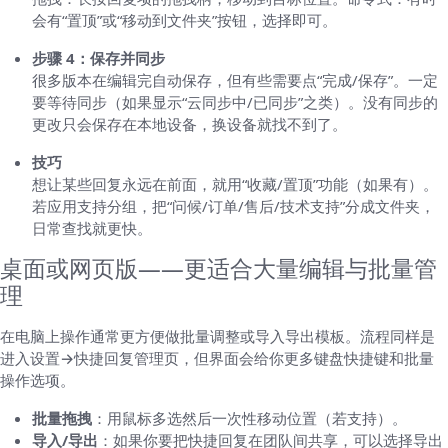
会有“置顶”或“移动到文件夹”按钮，选择即可。
步骤 4：保存并同步
很多版本在编辑完自动保存，但有些需要点“完成/保存”。一定
要等待同步（如果显示“云同步中/已同步”之类）。没有同步的
更改只会保存在本地设备，换设备就找不到了。
技巧
想让某些回复永远在前面，就用“收藏/置顶”功能（如果有）。
若应用支持分组，把“问候/订单/售后/技术支持”分成文件夹，
日常查找就更快。
桌面或网页版——更适合大量编辑与批量管
理
在电脑上操作通常更方便做批量调整或导入导出模板。流程同样是
进入设置→快捷回复管理页，但界面会给你更多键盘快捷键和批量
操作选项。
批量拖拽
：用鼠标多选然后一次性移动位置（若支持）。
导入/导出
：如果你要把快捷回复在团队间共享，可以选择导出