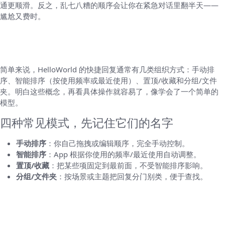
通更顺滑。反之，乱七八糟的顺序会让你在紧急对话里翻半天——
尴尬又费时。
先理解概念：HelloWorld 的快捷回复是怎样
组织的
简单来说，HelloWorld 的快捷回复通常有几类组织方式：手动排
序、智能排序（按使用频率或最近使用）、置顶/收藏和分组/文件
夹。明白这些概念，再看具体操作就容易了，像学会了一个简单的
模型。
四种常见模式，先记住它们的名字
手动排序
：你自己拖拽或编辑顺序，完全手动控制。
智能排序
：App 根据你使用的频率/最近使用自动调整。
置顶/收藏
：把某些项固定到最前面，不受智能排序影响。
分组/文件夹
：按场景或主题把回复分门别类，便于查找。
一步一步来：针对不同平台的具体操作（最实
用）