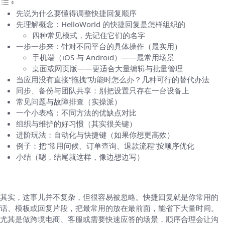
先说为什么要懂得调整快捷回复顺序
先理解概念：HelloWorld 的快捷回复是怎样组织的
四种常见模式，先记住它们的名字
一步一步来：针对不同平台的具体操作（最实用）
手机端（iOS 与 Android）——最常用场景
桌面或网页版——更适合大量编辑与批量管理
当应用没有直接“拖拽”功能时怎么办？几种可行的替代办法
同步、备份与团队共享：别把设置只存在一台设备上
常见问题与故障排查（实操派）
一个小表格：不同方法的优缺点对比
组织与维护的好习惯（其实很关键）
进阶玩法：自动化与快捷键（如果你想更高效）
例子：把“常用问候、订单查询、退款流程”按顺序优化
小结（嗯，结尾就这样，像边想边写）
先说为什么要懂得调整快捷回复顺序
其实，这事儿并不复杂，但很容易被忽略。快捷回复就是你常用的
话、模板或回复片段，把最常用的放在最前面，能省下大量时间。
尤其是做跨境电商、客服或需要快速应答的场景，顺序合理会让沟