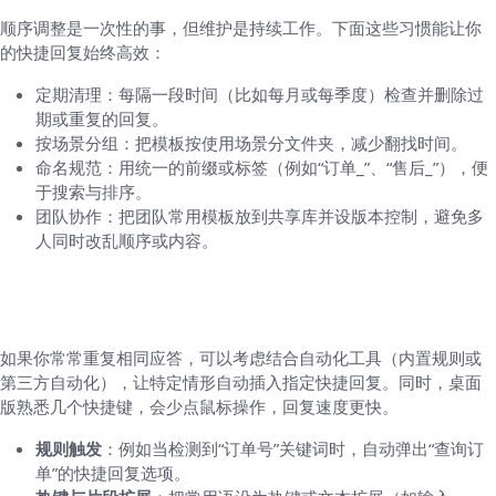
顺序调整是一次性的事，但维护是持续工作。下面这些习惯能让你
的快捷回复始终高效：
定期清理：每隔一段时间（比如每月或每季度）检查并删除过
期或重复的回复。
按场景分组：把模板按使用场景分文件夹，减少翻找时间。
命名规范：用统一的前缀或标签（例如“订单_”、“售后_”），便
于搜索与排序。
团队协作：把团队常用模板放到共享库并设版本控制，避免多
人同时改乱顺序或内容。
进阶玩法：自动化与快捷键（如果你想更高
效）
如果你常常重复相同应答，可以考虑结合自动化工具（内置规则或
第三方自动化），让特定情形自动插入指定快捷回复。同时，桌面
版熟悉几个快捷键，会少点鼠标操作，回复速度更快。
规则触发
：例如当检测到“订单号”关键词时，自动弹出“查询订
单”的快捷回复选项。