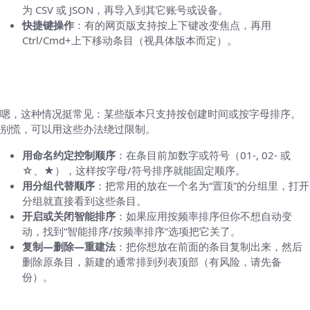
为 CSV 或 JSON，再导入到其它账号或设备。
快捷键操作
：有的网页版支持按上下键改变焦点，再用
Ctrl/Cmd+上下移动条目（视具体版本而定）。
当应用没有直接“拖拽”功能时怎么办？几种可
行的替代办法
嗯，这种情况挺常见：某些版本只支持按创建时间或按字母排序。
别慌，可以用这些办法绕过限制。
用命名约定控制顺序
：在条目前加数字或符号（01-, 02- 或
☆、★），这样按字母/符号排序就能固定顺序。
用分组代替顺序
：把常用的放在一个名为“置顶”的分组里，打开
分组就直接看到这些条目。
开启或关闭智能排序
：如果应用按频率排序但你不想自动变
动，找到“智能排序/按频率排序”选项把它关了。
复制—删除—重建法
：把你想放在前面的条目复制出来，然后
删除原条目，新建的通常排到列表顶部（有风险，请先备
份）。
同步、备份与团队共享：别把设置只存在一台