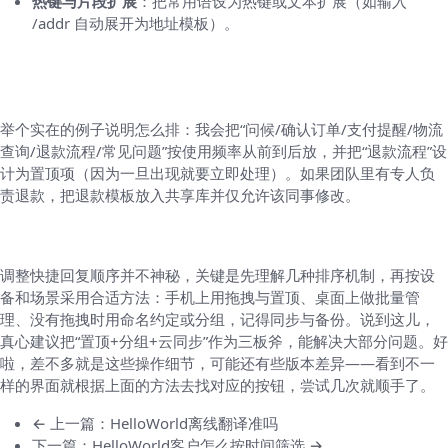
热键与片段扩展
：把常用语设为热键或文本扩展（如输入
/addr 自动展开为地址模板）。
例子：把“常用问候、订单查询、退款流程”按
顺序优化
举个实在的例子说明怎么排：我会把“问候/确认订单/支付提醒/物流
查询/退款流程/常见问题”按使用频率从前到后放，并把“退款流程”设
计为置顶项（因为一旦出现就要立即处理）。如果团队里有专人负
责退款，把退款模板放入共享库并仅允许该同事修改。
小结（嗯，结尾就这样，像边想边写）
调整快捷回复顺序并不神秘，关键是先理解几种排序机制，再按设
备和场景采用合适方法：手机上用拖拽与置顶、桌面上做批量管
理、没有拖拽时用命名约定或分组，记得同步与备份。说到这儿，
真心建议把“置顶+分组+云同步”作为三板斧，能解决大部分问题。好
啦，差不多就是这些操作细节，可能还有些版本差异——看到不一
样的界面就根据上面的方法去找对应的按钮，尝试几次就顺手了。
← 上一篇：HelloWorld离线翻译准吗
下一篇：HelloWorld客户怎么按时间筛选 →