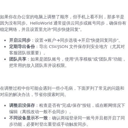
设备上
如果你在办公室的电脑上调整了顺序，但手机上看不到，那多半是
因为没有同步。HelloWorld 通常提供云同步或账号同步，确保你有
稳定网络，并且设置里允许“同步快捷回复”。
开启云同步
：设置→账户→同步选项→开启“快捷回复同步”。
定期导出备份
：导出 CSV/JSON 文件保存到安全地方（尤其对
客服团队很重要）。
团队共享
：如果是团队账号，使用“共享模板”或“团队库”功能，
把常用的放入团队库并设权限。
常见问题与故障排查（实操派）
在调整过程中你可能会遇到一些小毛病，下面罗列了常见的问题和
对应的解决办法，节省你摸索时间。
调整后没保存
：检查是否有“完成/保存”按钮，或在断网情况下
编辑（离线改动一般不会同步）。
不同设备显示不一致
：确认两端登录同一账号并且都开启了同
步功能，必要时登出重登或手动触发同步。