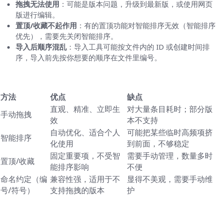
拖拽无法使用
：可能是版本问题，升级到最新版，或使用网页
版进行编辑。
置顶/收藏不起作用
：有的置顶功能对智能排序无效（智能排序
优先），需要先关闭智能排序。
导入后顺序混乱
：导入工具可能按文件内的 ID 或创建时间排
序，导入前先按你想要的顺序在文件里编号。
一个小表格：不同方法的优缺点对比
方法
优点
缺点
直观、精准、立即生
对大量条目耗时；部分版
手动拖拽
效
本不支持
自动优化、适合个人
可能把某些临时高频项挤
智能排序
化使用
到前面，不够稳定
固定重要项，不受智
需要手动管理，数量多时
置顶/收藏
能排序影响
不便
命名约定（编
兼容性强，适用于不
显得不美观，需要手动维
号/符号）
支持拖拽的版本
护
组织与维护的好习惯（其实很关键）