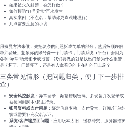
如果被永久封禁，会怎样做？
如何预防“账号异常”再次发生
真实案例（不点名，帮助你更直观地理解）
几点需要注意的小坑
先把“账号异常”这件事拆成几块来看
用费曼方法来做：先把复杂的问题拆成简单的部分，然后按顺序解
释并验证。想象你的账号像一个门禁卡，门禁系统（平台）会因为
各种“异常”场景锁卡或报警。我们要做的就是找出门禁为什么报警，
是卡坏了、门禁坏了，还是有人拿着你的卡在别的门上刷？
三类常见情形（把问题归类，便于下一步排
查）
安全风控触发
：异常登录、频繁错误密码、多设备并发登录或
被检测到脚本/爬虫行为。
账号资料或支付问题
：绑定信息变动、支付异常、订阅/订单纠
纷或需要补充实名认证。
系统/客户端层面问题
：应用版本太旧、缓存冲突、服务器维护
或地区限制。