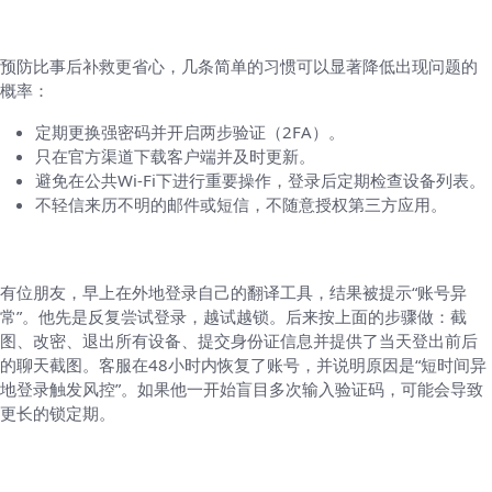
如何预防“账号异常”再次发生
预防比事后补救更省心，几条简单的习惯可以显著降低出现问题的
概率：
定期更换强密码并开启两步验证（2FA）。
只在官方渠道下载客户端并及时更新。
避免在公共Wi‑Fi下进行重要操作，登录后定期检查设备列表。
不轻信来历不明的邮件或短信，不随意授权第三方应用。
真实案例（不点名，帮助你更直观地理解）
有位朋友，早上在外地登录自己的翻译工具，结果被提示“账号异
常”。他先是反复尝试登录，越试越锁。后来按上面的步骤做：截
图、改密、退出所有设备、提交身份证信息并提供了当天登出前后
的聊天截图。客服在48小时内恢复了账号，并说明原因是“短时间异
地登录触发风控”。如果他一开始盲目多次输入验证码，可能会导致
更长的锁定期。
几点需要注意的小坑