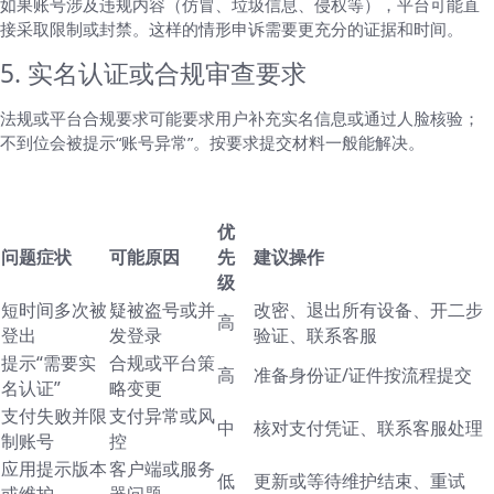
如果账号涉及违规内容（仿冒、垃圾信息、侵权等），平台可能直
接采取限制或封禁。这样的情形申诉需要更充分的证据和时间。
5. 实名认证或合规审查要求
法规或平台合规要求可能要求用户补充实名信息或通过人脸核验；
不到位会被提示“账号异常”。按要求提交材料一般能解决。
表格速查（快速判断、优先级和建议操作）
优
问题症状
可能原因
先
建议操作
级
短时间多次被
疑被盗号或并
改密、退出所有设备、开二步
高
登出
发登录
验证、联系客服
提示“需要实
合规或平台策
高
准备身份证/证件按流程提交
名认证”
略变更
支付失败并限
支付异常或风
中
核对支付凭证、联系客服处理
制账号
控
应用提示版本
客户端或服务
低
更新或等待维护结束、重试