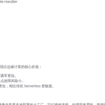
e Handler
（以及你会得到什么）
现出边缘计算的核心价值：
间通常更短。
单点故障风险小。
更短，相比传统 Serverless 更敏捷。
曼法讲清楚）
ction 就像在世界各地部署的小工厂，它们接收请求、处理简单逻辑