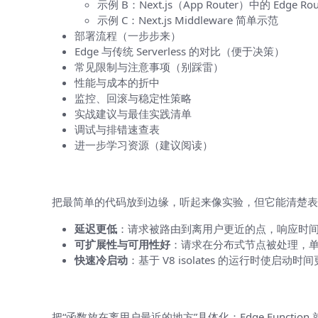
示例 B：Next.js（App Router）中的 Edge Rout
示例 C：Next.js Middleware 简单示范
部署流程（一步步来）
Edge 与传统 Serverless 的对比（便于决策）
常见限制与注意事项（别踩雷）
性能与成本的折中
监控、回滚与稳定性策略
实战建议与最佳实践清单
调试与排错速查表
进一步学习资源（建议阅读）
为什么要在边缘运行 Hello World
把最简单的代码放到边缘，听起来像实验，但它能清楚表
延迟更低
：请求被路由到离用户更近的点，响应时
可扩展性与可用性好
：请求在分布式节点被处理，
快速冷启动
：基于 V8 isolates 的运行时使启动时间
Edge Function 的基本概念（用费
把“函数放在离用户最近的地方”具体化：Edge Fun