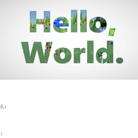
什么）
目）