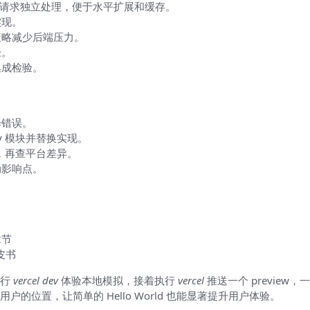
的，每次请求独立处理，便于水平扩展和缓存。
实现。
缓存策略减少后端压力。
径。
集成检验。
译错误。
y 模块并替换实现。
现，再查平台差异。
动影响点。
章节
白皮书
运行
vercel dev
体验本地模拟，接着执行
vercel
推送一个 previe
位置，让简单的 Hello World 也能显著提升用户体验。