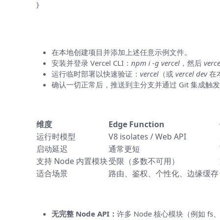
}
部署流程（一步步来）
在本地创建项目并添加上述任意示例文件。
安装并登录 Vercel CLI：
npm i -g vercel
，然后
verce
运行临时部署以快速验证：
vercel
（或
vercel dev
在
确认一切正常后，推送到主分支并通过 Git 集成触
Edge 与传统 Serverless 的对比（
维度
Edge Function
运行时模型
V8 isolates / Web API
启动延迟
通常更短
支持 Node 内置模块
受限（多数不可用）
适合场景
路由、鉴权、个性化、边缘缓存
常见限制与注意事项（别踩雷）
无完整 Node API：
许多 Node 核心模块（例如 fs、n