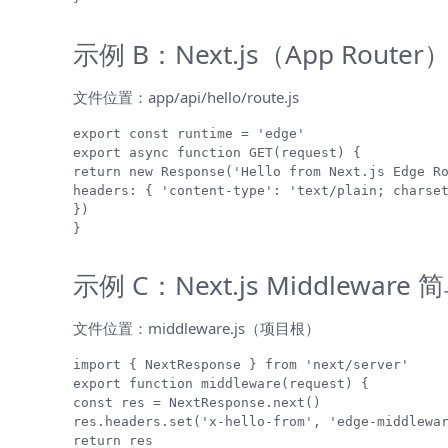
示例 B：Next.js（App Router）
文件位置：app/api/hello/route.js
export async function GET(request) {

return new Response('Hello from Next.js Edge Ro
headers: { 'content-type': 'text/plain; charset
})

}
示例 C：Next.js Middleware
文件位置：middleware.js（项目根）
export function middleware(request) {

const res = NextResponse.next()

res.headers.set('x-hello-from', 'edge-middlewar
return res
