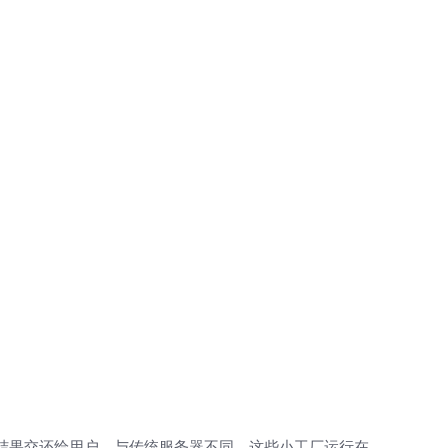
，再把结果交还给用户。与传统服务器不同，这些小工厂运行在