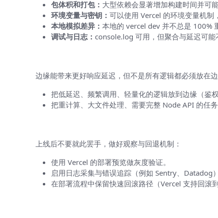
包体积和打包：
大型依赖会显著增加构建时间并可能
环境变量与密钥：
可以使用 Vercel 的环境变
本地模拟差异：
本地的 vercel dev 并不总是
调试与日志：
console.log 可用，但聚合与延迟可能不同
性能与成本的折中
边缘能带来更好响应延迟，但不是所有逻辑都必须放在边
把低延迟、频繁调用、轻量化的逻辑放到边缘（鉴权校验
把重计算、大文件处理、需要完整 Node API 的任务放在后
监控、回滚与稳定性策略
上线后不要就此罢手，做好观察与回退机制：
使用 Vercel 的部署预览做灰度验证。
启用日志采集与错误追踪（例如 Sentry、Datadog），并确保 
在部署流程中保留快速回滚路径（Vercel 支持回
实战建议与最佳实践清单