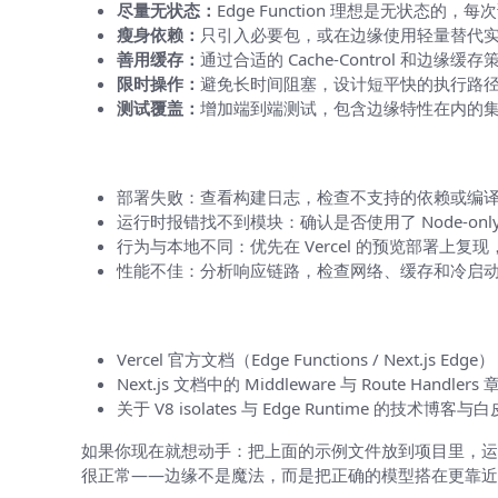
尽量无状态：
Edge Function 理想是无状态
瘦身依赖：
只引入必要包，或在边缘使用轻量替代
善用缓存：
通过合适的 Cache-Control 和边缘
限时操作：
避免长时间阻塞，设计短平快的执行路
测试覆盖：
增加端到端测试，包含边缘特性在内的
调试与排错速查表
部署失败：查看构建日志，检查不支持的依赖或编
运行时报错找不到模块：确认是否使用了 Node-onl
行为与本地不同：优先在 Vercel 的预览部署上复
性能不佳：分析响应链路，检查网络、缓存和冷启
进一步学习资源（建议阅读）
Vercel 官方文档（Edge Functions / Next.js Edge）
Next.js 文档中的 Middleware 与 Route Handlers 
关于 V8 isolates 与 Edge Runtime 的技术博客与
如果你现在就想动手：把上面的示例文件放到项目里，
很正常——边缘不是魔法，而是把正确的模型搭在更靠近用户的