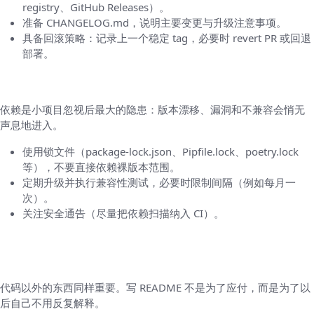
registry、GitHub Releases）。
准备 CHANGELOG.md，说明主要变更与升级注意事项。
具备回滚策略：记录上一个稳定 tag，必要时 revert PR 或回退
部署。
六、依赖管理
依赖是小项目忽视后最大的隐患：版本漂移、漏洞和不兼容会悄无
声息地进入。
使用锁文件（package-lock.json、Pipfile.lock、poetry.lock
等），不要直接依赖裸版本范围。
定期升级并执行兼容性测试，必要时限制间隔（例如每月一
次）。
关注安全通告（尽量把依赖扫描纳入 CI）。
七、文档：README、RUNBOOK 与设计决策
记录
代码以外的东西同样重要。写 README 不是为了应付，而是为了以
后自己不用反复解释。