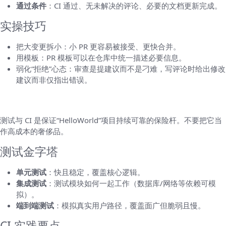
通过条件
：CI 通过、无未解决的评论、必要的文档更新完成。
实操技巧
把大变更拆小：小 PR 更容易被接受、更快合并。
用模板：PR 模板可以在仓库中统一描述必要信息。
弱化“拒绝”心态：审查是提建议而不是刁难，写评论时给出修改
建议而非仅指出错误。
四、自动化测试与持续集成（CI）
测试与 CI 是保证“HelloWorld”项目持续可靠的保险杆。不要把它当
作高成本的奢侈品。
测试金字塔
单元测试
：快且稳定，覆盖核心逻辑。
集成测试
：测试模块如何一起工作（数据库/网络等依赖可模
拟）。
端到端测试
：模拟真实用户路径，覆盖面广但脆弱且慢。
CI 实践要点