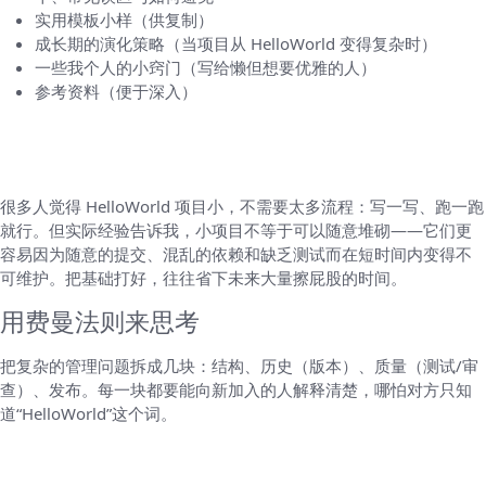
实用模板小样（供复制）
成长期的演化策略（当项目从 HelloWorld 变得复杂时）
一些我个人的小窍门（写给懒但想要优雅的人）
参考资料（便于深入）
为什么要专门写一份“HelloWorld 代码管理指
南”
很多人觉得 HelloWorld 项目小，不需要太多流程：写一写、跑一跑
就行。但实际经验告诉我，小项目不等于可以随意堆砌——它们更
容易因为随意的提交、混乱的依赖和缺乏测试而在短时间内变得不
可维护。把基础打好，往往省下未来大量擦屁股的时间。
用费曼法则来思考
把复杂的管理问题拆成几块：结构、历史（版本）、质量（测试/审
查）、发布。每一块都要能向新加入的人解释清楚，哪怕对方只知
道“HelloWorld”这个词。
一、仓库结构（Repository layout）