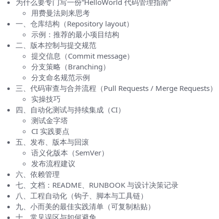
为什么要专门写一份“HelloWorld 代码管理指南”
用费曼法则来思考
一、仓库结构（Repository layout）
示例：推荐的最小项目结构
二、版本控制与提交规范
提交信息（Commit message）
分支策略（Branching）
分支命名规范示例
三、代码审查与合并流程（Pull Requests / Merge Requests）
实操技巧
四、自动化测试与持续集成（CI）
测试金字塔
CI 实践要点
五、发布、版本与回滚
语义化版本（SemVer）
发布流程建议
六、依赖管理
七、文档：README、RUNBOOK 与设计决策记录
八、工程自动化（钩子、脚本与工具链）
九、小而美的最佳实践清单（可复制粘贴）
十、常见误区与如何避免