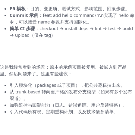
PR 模板
：目的、变更项、测试方式、影响范围、回滚步骤。
Commit 示例
：feat: add hello command\n\n实现了 hello 命
令，可以接受 name 参数并支持国际化。
简单 CI 步骤
：checkout → install deps → lint → test → build
→ upload（仅在 tag）
成长期的演化策略（当项目从 HelloWorld 变
得复杂时）
这是我经常看到的场景：原本的示例项目被复用、被嵌入到产品
里、然后问题来了。这里有些建议：
引入模块化（packages 或子项目），把公共逻辑抽出来。
从 trunk-based 转向更严格的发布分支模型（如果有多个发布
渠道）。
加强监控与回溯能力（日志、错误追踪、用户反馈链路）。
引入代码所有权、定期重构计划、以及技术债务清单。
一些我个人的小窍门（写给懒但想要优雅的
人）