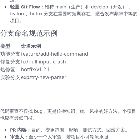
轻量 Git Flow
：维持 main（生产）和 develop（开发），
feature、hotfix 分支在需要时短期存在。适合发布频率中等的
项目。
分支命名规范示例
类型
命名示例
功能分支
feature/add-hello-command
修复分支
fix/null-input-crash
热修复
hotfix/v1.2.1
实验分支
exp/try-new-parser
三、代码审查与合并流程（Pull Requests /
Merge Requests）
代码审查不仅找 bug，更是传播知识、统一风格的好方法。小项目
也应有最低门槛。
PR 内容
：目的、变更范围、影响、测试方式、回滚方案。
审查人
：至少一个人审查，若项目小可轮流承担。