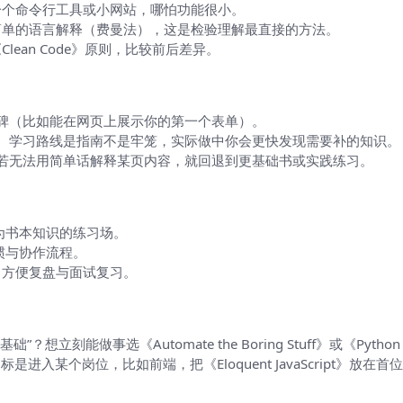
一个命令行工具或小网站，哪怕功能很小。
简单的语言解释（费曼法），这是检验理解最直接的方法。
ean Code》原则，比较前后差异。
碑（比如能在网页上展示你的第一个表单）。
。学习路线是指南不是牢笼，实际做中你会更快发现需要补的知识。
若无法用简单话解释某页内容，就回退到更基础书或实践练习。
名）
为书本知识的练习场。
惯与协作流程。
，方便复盘与面试复习。
做事选《Automate the Boring Stuff》或《Python Cra
目标是进入某个岗位，比如前端，把《Eloquent JavaScript》放在首