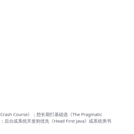
sh Course》；想长期打基础选《The Pragmatic
位；后台或系统开发则优先《Head First Java》或系统类书