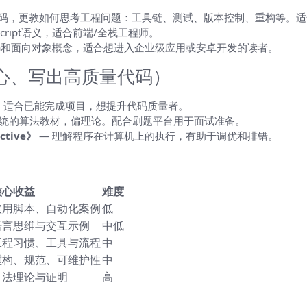
代码，更教如何思考工程问题：工具链、测试、版本控制、重构等。
Script语义，适合前端/全栈工程师。
va和面向对象概念，适合想进入企业级应用或安卓开发的读者。
心、写出高质量代码）
。适合已能完成项目，想提升代码质量者。
系统的算法教材，偏理论。配合刷题平台用于面试准备。
ective》
— 理解程序在计算机上的执行，有助于调优和排错。
核心收益
难度
实用脚本、自动化案例
低
语言思维与交互示例
中低
工程习惯、工具与流程
中
重构、规范、可维护性
中
算法理论与证明
高