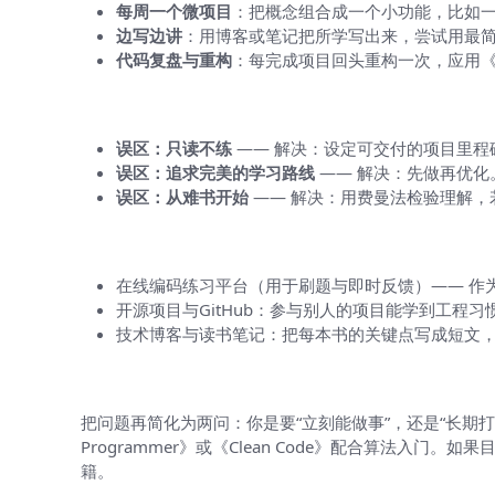
每周一个微项目
：把概念组合成一个小功能，比如
边写边讲
：用博客或笔记把所学写出来，尝试用最
代码复盘与重构
：每完成项目回头重构一次，应用《Cl
常见误区与如何避免
误区：只读不练
—— 解决：设定可交付的项目里程
误区：追求完美的学习路线
—— 解决：先做再优化
误区：从难书开始
—— 解决：用费曼法检验理解，
配套资源与练习建议（不是外链，只列
在线编码练习平台（用于刷题与即时反馈）—— 作
开源项目与GitHub：参与别人的项目能学到工程习
技术博客与读书笔记：把每本书的关键点写成短文
如果你只有一本书可以选，怎么抉择？
把问题再简化为两问：你是要“立刻能做事”，还是“长期打基础”？想立刻能
Programmer》或《Clean Code》配合算法入门。如果
籍。