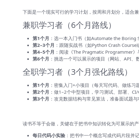
下面是一个现实可行的学习计划，按周和月划分，适合兼职
兼职学习者（6个月路线）
第1个月
：选一本入门书（如Automate the Bori
第2–3个月
：跟随实战书（如Python Crash Cour
第4–5个月
：阅读《The Pragmatic Program
第6个月
：挑选一个可以展示的项目（网站、API
全职学习者（3个月强化路线）
第1个月
：密集入门+小项目（每天写代码、做练习
第2个月
：做1–2个中型项目，学习测试、部署、CI/
第3个月
：攻克数据结构与常见算法，准备面试题与
如何把“读书”变成“能力”——实践策略
读书不等于会做，关键在于把书中知识转化为可展示的产
每日代码小实验
：把书中一个概念写成代码片段并