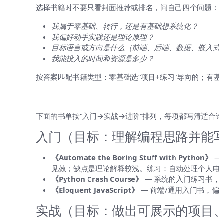
选择书籍时不要只看封面推荐或排名，问自己四个问题：
我属于零基础、转行，还是有基础想系统化？
我偏好动手实践还是理论原理？
目标语言或方向是什么（前端、后端、数据、嵌入
我能投入的时间和资源是多少？
按答案匹配书籍类型：零基础选“项目+练习”导向的；有基
按阶段推荐书单（核心书目与理由）
下面的书单按“入门→实战→进阶”排列，每项都写清适
入门（目标：理解编程思路并能
《Automate the Boring Stuff with Python》
—
见效；缺点是理论解释较浅。练习：自动处理个人
《Python Crash Course》
— 系统的入门练习书
《Eloquent JavaScript》
— 前端/通用入门书，
实战（目标：做出可展示的项目