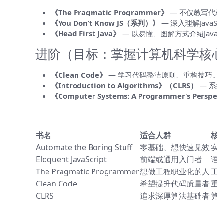
《The Pragmatic Programmer》
— 不仅教写
《You Don’t Know JS（系列）》
— 深入理解Java
《Head First Java》
— 以易懂、图解方式介绍Ja
进阶（目标：掌握计算机科学核
《Clean Code》
— 学习代码整洁原则、重构技巧
《Introduction to Algorithms》（CLRS）
— 
《Computer Systems: A Programmer’s Persp
一张快速对照表（便于选择）
书名
适合人群
Automate the Boring Stuff
零基础、想快速见效
Eloquent JavaScript
前端或通用入门者
The Pragmatic Programmer
想做工程职业化的人
Clean Code
希望提升代码质量者
CLRS
追求深厚算法基础者
推荐的阅读顺序与时间规划（示例）