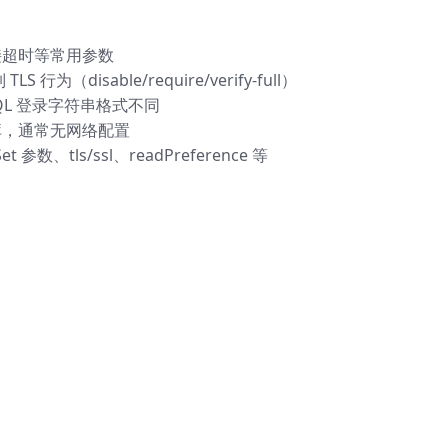
接超时等常用参数
TLS 行为（disable/require/verify-full）
/SQL 登录字符串格式不同
库，通常无网络配置
Set 参数、tls/ssl、readPreference 等