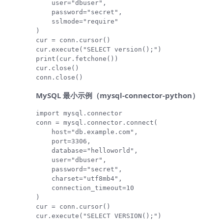
    user="dbuser",

    password="secret",

    sslmode="require"

)

cur = conn.cursor()

cur.execute("SELECT version();")

print(cur.fetchone())

cur.close()

conn.close()
MySQL 最小示例（mysql-connector-python）
import mysql.connector

conn = mysql.connector.connect(

    host="db.example.com",

    port=3306,

    database="helloworld",

    user="dbuser",

    password="secret",

    charset="utf8mb4",

    connection_timeout=10

)

cur = conn.cursor()

cur.execute("SELECT VERSION();")
