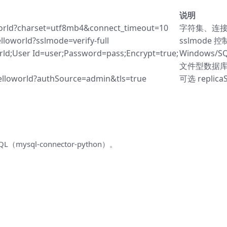
说明
world?charset=utf8mb4&connect_timeout=10
字符集、连
lloworld?sslmode=verify-full
sslmode 控制 
ld;User Id=user;Password=pass;Encrypt=true;
Windows
文件型数据
lloworld?authSource=admin&tls=true
可选 replica
va、C#（最少配置即可跑通）
mysql-connector-python）。