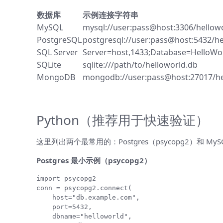
数据库
示例连接字符串
MySQL
mysql://user:pass@host:3306/hello
PostgreSQL
postgresql://user:pass@host:5432/he
SQL Server
Server=host,1433;Database=HelloWor
SQLite
sqlite:///path/to/helloworld.db
MongoDB
mongodb://user:pass@host:27017/he
实战示例：Python、Node.js、Ja
Python（推荐用于快速验证）
这里列出两个最常用的：Postgres（psycopg2）和 MySQL（
Postgres 最小示例（psycopg2）
import psycopg2

conn = psycopg2.connect(

    host="db.example.com",

    port=5432,

    dbname="helloworld",
