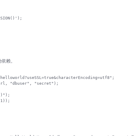
SION()');

动依赖。
helloworld?useSSL=true&characterEncoding=utf8";

rl, "dbuser", "secret");

)");

1));
