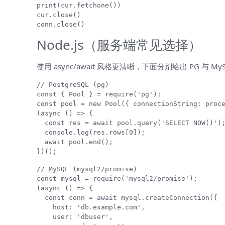
print(cur.fetchone())

cur.close()

conn.close()
Node.js（服务端常见选择）
使用 async/await 风格更清晰，下面分别给出 PG 与 My
// PostgreSQL (pg)

const { Pool } = require('pg');

const pool = new Pool({ connectionString: proce
(async () => {

  const res = await pool.query('SELECT NOW()');
  console.log(res.rows[0]);

  await pool.end();

})();
// MySQL (mysql2/promise)

const mysql = require('mysql2/promise');

(async () => {

  const conn = await mysql.createConnection({

    host: 'db.example.com',

    user: 'dbuser',
