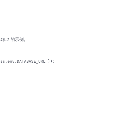
SQL2 的示例。
ss.env.DATABASE_URL });


