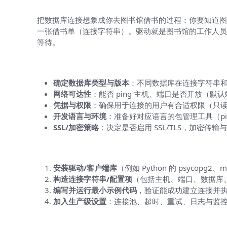
把数据库连接想象成你去图书馆借书的过程：你要知道图
一张借书单（连接字符串）。驱动就是图书馆的工作人员
等待。
前期准备：你需要什么
确定数据库类型与版本
：不同数据库在连接字符串和驱动上
网络可达性
：能否 ping 主机、端口是否开放（默认端口：M
凭据与权限
：确保用于连接的用户有合适权限（只读
开发语言与环境
：准备好对应语言的包管理工具（pip、
SSL/加密策略
：决定是否启用 SSL/TLS，加密传输
通用连接流程（四步走）
安装驱动/客户端库
（例如 Python 的 psycopg2、my
构造连接字符串/配置项
（包括主机、端口、数据库
编写并运行最小示例代码
，验证能成功建立连接并
加入生产级设置
：连接池、超时、重试、日志与监
常见数据库连接字符串模板（速查表）