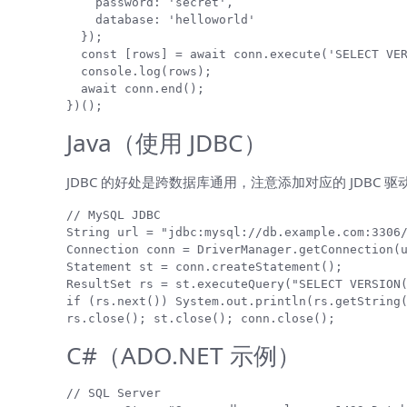
    password: 'secret',

    database: 'helloworld'

  });

  const [rows] = await conn.execute('SELECT VER
  console.log(rows);

  await conn.end();

})();
Java（使用 JDBC）
JDBC 的好处是跨数据库通用，注意添加对应的 JDBC 驱
// MySQL JDBC

String url = "jdbc:mysql://db.example.com:3306/
Connection conn = DriverManager.getConnection(u
Statement st = conn.createStatement();

ResultSet rs = st.executeQuery("SELECT VERSION(
if (rs.next()) System.out.println(rs.getString(
rs.close(); st.close(); conn.close();
C#（ADO.NET 示例）
// SQL Server
