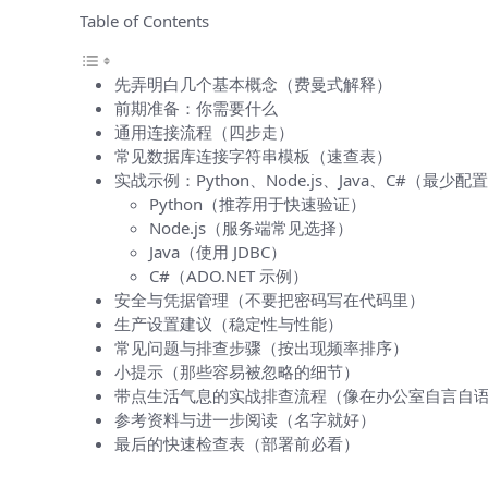
Table of Contents
先弄明白几个基本概念（费曼式解释）
前期准备：你需要什么
通用连接流程（四步走）
常见数据库连接字符串模板（速查表）
实战示例：Python、Node.js、Java、C#（最少
Python（推荐用于快速验证）
Node.js（服务端常见选择）
Java（使用 JDBC）
C#（ADO.NET 示例）
安全与凭据管理（不要把密码写在代码里）
生产设置建议（稳定性与性能）
常见问题与排查步骤（按出现频率排序）
小提示（那些容易被忽略的细节）
带点生活气息的实战排查流程（像在办公室自言自
参考资料与进一步阅读（名字就好）
最后的快速检查表（部署前必看）
先弄明白几个基本概念（费曼式解释）