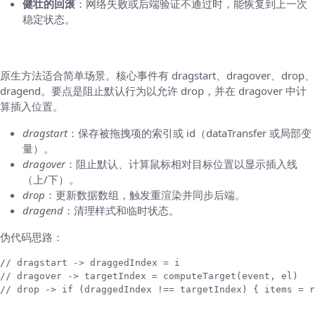
健壮的回滚
：网络失败或后端验证不通过时，能恢复到上一次
稳定状态。
原生 HTML5 拖放：关键事件和最小实现
原生方法适合简单场景。核心事件有 dragstart、dragover、drop、
dragend。要点是阻止默认行为以允许 drop，并在 dragover 中计
算插入位置。
dragstart
：保存被拖拽项的索引或 id（dataTransfer 或局部变
量）。
dragover
：阻止默认、计算鼠标相对目标位置以显示插入线
（上/下）。
drop
：更新数据数组，触发重渲染并同步后端。
dragend
：清理样式和临时状态。
伪代码思路：
// dragstart -> draggedIndex = i

// dragover -> targetIndex = computeTarget(event, el)
