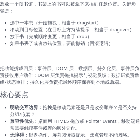
想象一个图书馆，书架上的书可以被拿下来插到任意位置。关键步
骤是：
选中一本书（开始拖拽，相当于 dragstart）
移动到目标位置（在目标上方持续提示，相当于 dragover）
放下书（完成顺序变更，相当于 drop）
如果书丢了或者放错位置，要能撤销（回滚逻辑）
实现思路（高层次、可复用）
把功能拆成四层：事件层、DOM 层、数据层、持久化层。事件层负
责接收用户动作；DOM 层负责拖拽提示与视觉反馈；数据层负责数
组/状态重排；持久化层负责把最终顺序保存到本地或后端。
核心要点
明确交互边界
：拖拽是移动元素还是只是改变顺序？是否支持
分组/嵌套？
兼容性优先
：桌面用 HTML5 拖放或 Pointer Events，移动端通
常需要触摸事件或库的额外适配。
无障碍
：键盘操作、屏幕阅读器提示、焦点管理不能忽略。