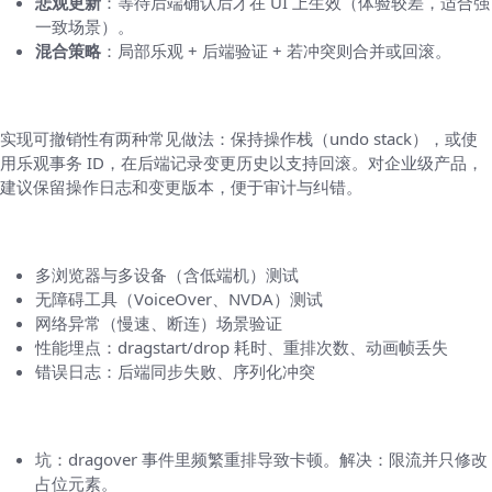
悲观更新
：等待后端确认后才在 UI 上生效（体验较差，适合强
一致场景）。
混合策略
：局部乐观 + 后端验证 + 若冲突则合并或回滚。
可撤销操作和版本管理
实现可撤销性有两种常见做法：保持操作栈（undo stack），或使
用乐观事务 ID，在后端记录变更历史以支持回滚。对企业级产品，
建议保留操作日志和变更版本，便于审计与纠错。
测试和监控清单
多浏览器与多设备（含低端机）测试
无障碍工具（VoiceOver、NVDA）测试
网络异常（慢速、断连）场景验证
性能埋点：dragstart/drop 耗时、重排次数、动画帧丢失
错误日志：后端同步失败、序列化冲突
常见坑与快速解决办法
坑：dragover 事件里频繁重排导致卡顿。解决：限流并只修改
占位元素。