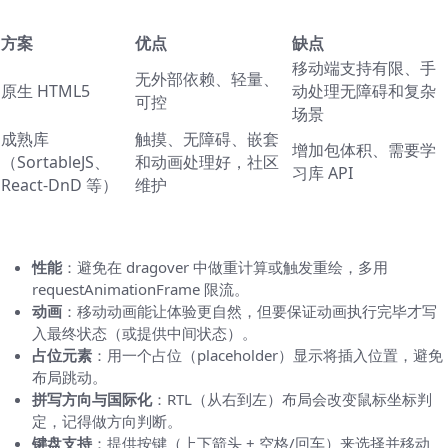
库 vs 原生：何时选用哪种方式
方案
优点
缺点
移动端支持有限、手
无外部依赖、轻量、
原生 HTML5
动处理无障碍和复杂
可控
场景
成熟库
触摸、无障碍、嵌套
增加包体积、需要学
（SortableJS、
和动画处理好，社区
习库 API
React-DnD 等）
维护
常见实现细节和注意事项
性能
：避免在 dragover 中做重计算或触发重绘，多用
requestAnimationFrame 限流。
动画
：移动动画能让体验更自然，但要保证动画执行完毕才写
入最终状态（或提供中间状态）。
占位元素
：用一个占位（placeholder）显示将插入位置，避免
布局跳动。
拼写方向与国际化
：RTL（从右到左）布局会改变鼠标坐标判
定，记得做方向判断。
键盘支持
：提供按键（上下箭头 + 空格/回车）来选择并移动