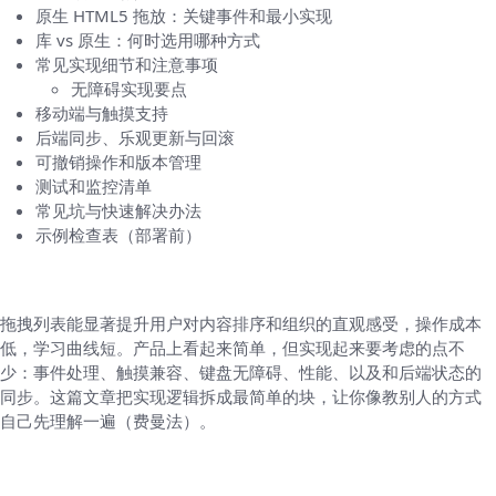
原生 HTML5 拖放：关键事件和最小实现
库 vs 原生：何时选用哪种方式
常见实现细节和注意事项
无障碍实现要点
移动端与触摸支持
后端同步、乐观更新与回滚
可撤销操作和版本管理
测试和监控清单
常见坑与快速解决办法
示例检查表（部署前）
为什么要做可拖拽列表（先把结论说清楚）
拖拽列表能显著提升用户对内容排序和组织的直观感受，操作成本
低，学习曲线短。产品上看起来简单，但实现起来要考虑的点不
少：事件处理、触摸兼容、键盘无障碍、性能、以及和后端状态的
同步。这篇文章把实现逻辑拆成最简单的块，让你像教别人的方式
自己先理解一遍（费曼法）。
把拖拽想成搬书