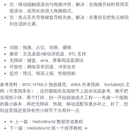
坑：移动端触摸滚动与拖拽冲突。解决：在拖拽开始时禁用页
面滚动，或用长按进入拖拽模式。
坑：焦点丢失导致键盘导航失效。解决：在重排后把焦点移回
到合适的元素。
示例检查表（部署前）
功能：拖拽、占位、动画、撤销
兼容：主流桌面/移动浏览器、RTL 支持
无障碍：键盘、aria、屏幕阅读器测试
可靠性：网络异常回退、冲突合并
监控：埋点、错误上报、性能指标
参考资料：W3C HTML5 拖放规范、ARIA 作者指南、SortableJS 文
档（可查阅库名），这些都能在实现细节上提供实战参考。顺手把
实现拆小块、逐个打掉，别一开始就做成大工程——先做一个能跑
的最小版本，再把无障碍、性能、移动适配等逐步补上。好了，想
到这里我还觉得有些小细节下次再补一点
← 上一篇：HelloWorld 数据管道教程
下一篇：HelloWorld 第一个程序教程 →