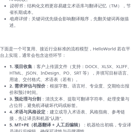
说明书
：结构化文档更容易建立术语库与翻译记忆（TM），节
省长期成本。
电商详情
：关键词优先级会影响翻译顺序，先翻关键词再做描
述。
标准工作流程：从提交到交付（步骤清晰）
下面是一个可复用、接近行业标准的流程模型，HelloWorld 若在平
台上实现，通常会包含这些环节：
1. 项目收集
：客户上传源文件（支持：DOCX、XLSX、XLIFF、
HTML、JSON、InDesign、PO、SRT 等），并填写目标语言、
用途、交付格式、术语表（若有）。
2. 需求评估与报价
：根据字数、语言对、专业度、交期给出报
价和预计时间。
3. 预处理与分割
：清洗文本、提取可翻译字符串、处理变量与
占位符，避免机译破坏代码或标签。
4. 术语与风格设定
：建立或导入术语表、风格指南、参考链
接，先让译员和机器“认路”。
5. MT+PE（机器翻译 + 人工后编辑）
：机器给出初稿，专业译
员进行后编辑，确保可读性与品牌调性。