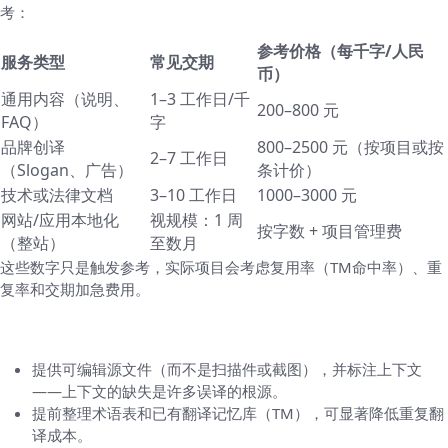
考：
参考价格（每千字/人民
服务类型
常见交期
币）
通用内容（说明、
1–3 工作日/千
200–800 元
FAQ）
字
品牌创译
800–2500 元（按项目或按
2–7 工作日
（Slogan、广告）
条计价）
技术或法律文档
3–10 工作日
1000–3000 元
网站/应用本地化
视规模：1 周
按字数 + 项目管理费
（整站）
至数月
这些数字只是触发参考，实际项目会考虑复用率（TM命中率）、重
复率和交期加急费用。
如何准备素材以降低成本并提速
提供可编辑源文件（而不是扫描件或截图），并标注上下文
——上下文的缺失是许多误译的根源。
提前整理术语表和已有翻译记忆库（TM），可显著降低重复翻
译成本。