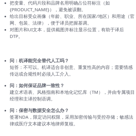
把变量、代码片段和品牌名用明确占位符标注（如
{PRODUCT_NAME}），避免被误翻。
给出目标受众画像（年龄、职业、所在国家/地区）和用途（官
网、包装、法律），便于译员把握基调。
对图片和UI文本，提供截图并标注显示位置，有助于译后
DTP。
常见问题（FAQ）
问：机译能完全替代人工吗？
短答：不可以。机译适合非创意、重复性高的内容；需要情感
传达或合规性时必须人工介入。
问：如何保证品牌一致性？
建立术语表、风格指南和本地化记忆库（TM），并由专属项目
经理和主译控制语调。
问：保密与数据安全怎么办？
签署NDA，限定访问权限，采用加密传输与受控存储；敏感法
律或医疗文本建议本地律师复核。
案例提示与常见坑（说点实操）