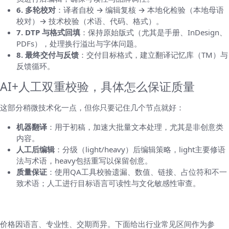
6. 多轮校对
：译者自校 → 编辑复核 → 本地化检验（本地母语
校对）→ 技术校验（术语、代码、格式）。
7. DTP 与格式回填
：保持原始版式（尤其是手册、InDesign、
PDFs），处理换行溢出与字体问题。
8. 最终交付与反馈
：交付目标格式，建立翻译记忆库（TM）与
反馈循环。
AI+人工双重校验，具体怎么保证质量
这部分稍微技术化一点，但你只要记住几个节点就好：
机器翻译
：用于初稿，加速大批量文本处理，尤其是非创意类
内容。
人工后编辑
：分级（light/heavy）后编辑策略，light主要修语
法与术语，heavy包括重写以保留创意。
质量保证
：使用QA工具校验遗漏、数值、链接、占位符和不一
致术语；人工进行目标语言可读性与文化敏感性审查。
定价模型与交付时间（参考表）
价格因语言、专业性、交期而异。下面给出行业常见区间作为参